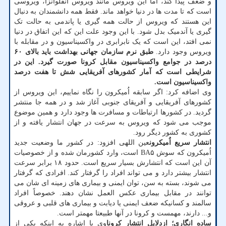
و ضعف پیدا کند، اما این ویروس مانند ویروس آنفلوآنزا، ویروسی
است که تا مدت ها در دنیا خواهد ماند. فقط همه دانشمندان به دنبال
این هستند که ویروس از حالت همه گیری یا پاندمی به حالت تک
گیری یا آندمیک بدل شود. با این وجود علت این که این اتفاق در دنیا
نمی افتد، این است که یک نابرابری در واکسیناسیون و در مقابله با
ویروس وجود دارد.
طبق نرم سازمان جهانی بهداشت باید بالای ۶۰
درصد در جوامع واکسیناسیون مقابل کرونا صورت گیرد. این در
شرایطی است که آمار کشورهای آفریقایی شش تا هفت درصد
واکسیناسیون است.
وی اضافه کرد: اگر سابقه اُمیکرون را نگاه نماییم، این ویروس از
کشورهای آفریقایی و آفریقای جنوبی آغاز شد و در همه جا منتشر
گردید. در کشورها ارتباطات و مسافرت ها وجود دارد و همین موضوع
موجب می شود که ویروس به سرعت در جهان انتشار یافته و از
کشوری به کشور دیگر رود.
انتشار سریع اُمیکرون
عین اللهی افزود: در کشور ما وضعیت جدید
اُمیکرون که سوش BA۵ است، وارد کشورمان شده و از خصوصیات
آن این است که انتشارش بسیار سریع است. حدود ۱۸ برابر سرعت
انتشار بیشتر دارد و می تواند افراد را گرفتار کند. افرادی که گرفتار
می شوند، بسته به سن، توان ایمنی و بیماری های زمینه ای شان می
توانند در مقابل بیماری عکس العمل نشان دهند. خصوصاً افراد
سالمند و کسانیکه ضعف ایمنی یا دیابت و بیماری های قلبی و عروقی
و... دارند، مهمست و کرونا در آنها طبیعتا مهمتر است.
ساده انگاری؛ ازدلایل انتشار کرونا
وی با اشاره به اینکه یکی از