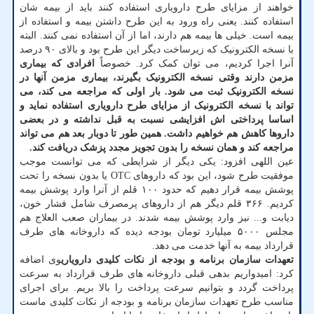
خواهند از مزایای طرح دارویاری استفاده کنند باید از بیمه شان
استفاده کنند. یعنی راه ورود به این طرح داشتن بیمه و استفاده از
بیمه است. خیلی ها بیمه هم دارند، اما از آن استفاده نمی کنند. البته
با نسخه الکترونیک که زیرساخت دیگر این طرح بود و بالای ۹۰ درصد
آنرا اجرا کردیم، می توان کمک کرد. خصوصاً
افرادی که بیماری
مزمن دارند وقتی نسخه الکترونیک بگیرند، بیماری مزمن آنها در
نسخه الکترونیک ثبت می شود. بار اولی که مراجعه می کند، می
تواند با نسخه الکترونیک از مزایای طرح دارویاری استفاده نماید و
اساسا پرداختی اش افزایشی نسبت به قبل نداشته و در بعضی
داروها کاهش هم خواهیم داشت. همین طور تا دوبار بعد هم می تواند
مراجعه کند و همان نسخه را بدون تجویز مجدد پزشک دریافت کند.
عین اللهی افزود: یکی دیگر از شرایطی که می توانست موجب
موفقیت طرح شود، این بود که داروهای OTC یا بدون نسخه را تحت
پوشش بیمه قرار دهیم که حدود ۱۰۰ قلم از آنرا وارد پوشش بیمه
کردیم. ۳۶۶ قلم دیگر هم از داروهای پرمصرف شامل فشار خون،
دیابت و... نیز وارد پوشش بیمه شدند. در بیماران صعب العلاج هم
مجلس ۵۰۰۰ میلیارد تومان بودجه دیده که داروخانه های طرف
قرارداد بیمه به آنها خدمت می دهد.
تعهدات سازمان برنامه و بودجه از نکات کلیدی دارویاری
وی اضافه
کرد: امیدواریم بدهی قبلی داروخانه های طرف قرارداد به سرعت
پرداخت گردد و بتوانیم سرعت پرداخت را بالا بریم. برای اجرای
مناسب طرح تعهدات سازمان برنامه و بودجه از نکات کلیدی ماست