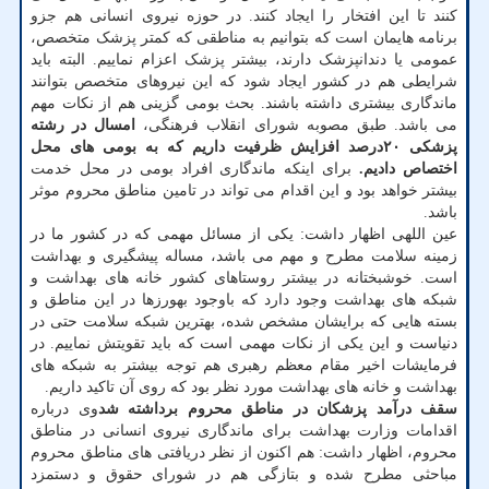
کنند تا این افتخار را ایجاد کنند. در حوزه نیروی انسانی هم جزو
برنامه هایمان است که بتوانیم به مناطقی که کمتر پزشک متخصص،
عمومی یا دندانپزشک دارند، بیشتر پزشک اعزام نماییم. البته باید
شرایطی هم در کشور ایجاد شود که این نیروهای متخصص بتوانند
ماندگاری بیشتری داشته باشند. بحث بومی گزینی هم از نکات مهم
می باشد. طبق مصوبه شورای انقلاب فرهنگی،
امسال در رشته
پزشکی ۲۰درصد افزایش ظرفیت داریم که به بومی های محل
اختصاص دادیم.
برای اینکه ماندگاری افراد بومی در محل خدمت
بیشتر خواهد بود و این اقدام می تواند در تامین مناطق محروم موثر
باشد.
عین اللهی اظهار داشت: یکی از مسائل مهمی که در کشور ما در
زمینه سلامت مطرح و مهم می باشد، مساله پیشگیری و بهداشت
است. خوشبختانه در بیشتر روستاهای کشور خانه های بهداشت و
شبکه های بهداشت وجود دارد که باوجود بهورزها در این مناطق و
بسته هایی که برایشان مشخص شده، بهترین شبکه سلامت حتی در
دنیاست و این یکی از نکات مهمی است که باید تقویتش نماییم. در
فرمایشات اخیر مقام معظم رهبری هم توجه بیشتر به شبکه های
بهداشت و خانه های بهداشت مورد نظر بود که روی آن تاکید داریم.
سقف درآمد پزشکان در مناطق محروم برداشته شد
وی درباره
اقدامات وزارت بهداشت برای ماندگاری نیروی انسانی در مناطق
محروم، اظهار داشت: هم اکنون از نظر دریافتی های مناطق محروم
مباحثی مطرح شده و بتازگی هم در شورای حقوق و دستمزد