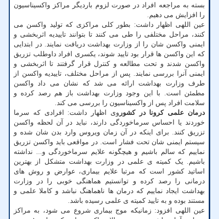
بسته به مراجعه افراد در صورت لزوم باردیگر مراکز واکسیناسیون
را افزایش می دهیم.
عین اللهی اظهار داشت: بطور کلی مراکزی که تولید واکسن می
کنند، مراحل مختلفی را طی می کنند تا بتوانند تاییدیه اثربخشی و
ایمنی واکسن شان را از وزارت بهداشت دریافت نمایند. در ابتدایی
که این واکسن ها قرار بود تایید شوند، یکسری افراد داوطلب تزریق
واکسن شدند و تحت مطالعه و کنترل قرار گرفتند تا اثربخشی و
ایمنی آنرا بررسی نمایند. پس از مراحل مختلف، تاییدیه واکسن از
طرف وزارت بهداشت ارائه می شد که نشان می داد واکسن
مطمئن است. با این وجود وزارت بهداشت باز هم رصد کرده و
سلامت افراد پس از واکسیناسیون را بررسی می کند.
درمان علمی کرونا در کشور
وی اظهار داشت: افرادی که سرما
خوردند یا احساس سرماخوردگی دارند، نباید در آن لحظه واکسن
تزریق کنند. برای اینکه در آن زمان ویروس وارد بدن شان شده و
سیستم ایمنی شان تحت فشار است. در مواقعی باید واکسن تزریق
نماییم که سالم باشیم و هیچگونه علایم سرماخوردگی و... نداشته
باشیم. یک کمیته ی علمی در وزارت بهداشت متشکل از بهترین
اساتید کشور است که مرتبا علایم بیماری، عوارض و روش های
درمانی را رصد کرده و توانستیم هماهنگی خوبی را در وزارت
بهداشت ایجاد نماییم که درمان ها ناهماهنگ نباشد و کاملا علمی و
مستند بوده و به تایید کمیته ی علمی رسیده باشد.
عین اللهی افزود: زمانیکه موج بیماری شروع می شود، به مراکز