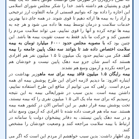
قوی و پشتیبان هم داشته باشد. خدا را شکر مجلس شورای اسلامی
این اجازه را داده بود که بتوانیم قسمتی از مابه التفاوت ارز ترجیحی
و آزاد را به بیمه ها ارائه دهیم تا قوی شوند. در همه جای دنیا بهترین
خدمات سلامت و درمان توسط بیمه ها داده می شود و هر چه به
بیمه ها توجه کرده و آنها را قوی نماییم، می تواند سلامت مردم را
تضمین کند و حرکت ما باید فقط به سمت تقویت بیمه ها باشد. این
چنین بود که
با مصوبه مجلس حدود ۶۰۰۰ میلیارد تومان به بیمه
سلامت اختصاص داده شد تا بتوانند سه دهک پایین جامعه را بیمه
کنند.
فکر می نماییم حدود یک میلیون تا ۱.۵ میلیون نفر هم افرادی
هستند که اسم شان جزو سه دهک پایین نیست و خودشان هم
مراجعه نکرده و آزمون وسع هم نشدند.
بیمه رایگان ۱.۵ میلیون فاقد بیمه برای سه ماه
وزیر بهداشت در
اینباره افزود: ما دیدیم لازمه اجرای این طرح پوشش بیمه ای همه
مردم است. راهی که می توانیم از منافع این طرح استفاده نماییم،
داشتن بیمه است. بدین سبب در شورایعالی بیمه به این نتیجه
رسیدیم که برای سه ماه یک الی ۱.۵ میلیون نفری را که بیمه نیستند،
تحت پوشش بیمه قرار دهیم. بر این اساس الان در کشور همه بیمه
هستند. سه ماه هم فرصت داده شده تا افرادی که آزمون وسع نداند
و در سه دهک پایین نیستند، به دفاتر پیشخوان دولت یا سامانه در
ارتباط با بیمه سلامت مراجعه کنند و وضعیت خودشان را مشخص
کنند.
وی اظهار داشت: بدین سبب خواهشم از مردم این است که اگر می