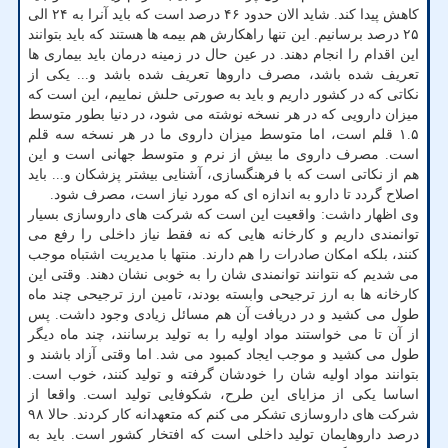
کاهش پیدا کند. شاید الان حدود ۴۶ درصد است که باید آنرا به ۲۴ الی
۲۵ درصد برسانیم. این تنها راهکارش هم بیمه ها هستند که باید بتوانند
این اقدام را انجام دهند. در عین حال در زمینه درمان باید بیماری ها
تعریف شده باشد، مصرف داروها تعریف شده باشد و... یکی از
نکاتی که در کشور داریم و باید به صورتی حلش نماییم، این است که
میزان دارویی که در هر نسخه نوشته می شود، در دنیا بطور متوسط
۱.۵ قلم است، اما متوسط میزان داروی ما در هر نسخه سه قلم
است. مصرف داروی ما بیش از نرم و متوسط جهانی است و این
هم از نکاتی است که با فرهنگسازی، آشنایی بیشتر پزشکان و... باید
اصلاح گردد تا دارو به اندازه ای که مورد نیاز است، مصرف شود.
وی اظهار داشت: واقعیت این است که شرکت های داروسازی بسیار
توانمندی داریم و کارخانه هایی که نه فقط نیاز داخلی را رفع می
کنند، بلکه امکان صادرات را هم دارند. منتها با مدیریت اشتباه موجب
می شدیم که نتوانند توانمندی شان را به خوبی نشان دهند. وقتی این
کارخانه ها به ارز ترجیحی وابسته بودند، تامین ارز ترجیحی چند ماه
طول می کشید و در دریافت آن هم مسائل زیادی وجود داشت. پس
از آن تا می خواستند مواد اولیه را به تولید برسانند، چند ماه دیگر
طول می کشید و موجب ایجاد کمبود می شد. اما وقتی آزاد باشند و
بتوانند مواد اولیه شان را خودشان گرفته و تولید کنند، خوب است.
اساسا یکی از مزایای این طرح، شکوفایی تولید است. واقعا از
شرکت های داروسازی تشکر می کنم که متعهدانه کار کردند. حالا ۹۸
درصد داروهایمان تولید داخلی است که افتخار کشور است. باید به