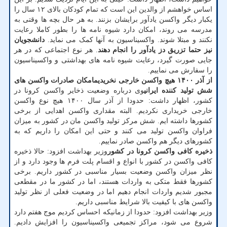
اساس خواهشم از والدین این است که تمام کودکان بالای ۱۲ سال را
یکبار دیگر واکسن یادآور برایشان بزنند. به هر حال بچه ها وقتی به
مدرسه می روند، امکان دارد شیوه نامه ها را بطور کاملا رعایت
نکنند و مبتلا شوند. واکسیناسیون به آنها کمک می نماید.
دانشجویان
نیز حتما تزریق دز یادآور را انجام دهند
. هر نوع اجتماعی که در هر
جایی صورت گیرد، رعایت شیوه نامه های بهداشتی و واکسیناسیون
را سفارش می نماییم.
از آذر ۱۴۰۰ هیچ واکسن خارجی نخریدیم
امکان صادرات واکسن های
شش تولید کننده ایرانی
وی درباره وضعیت ذخایر واکسن کرونا در
کشور، اظهار داشت: حدودا از آذر سال ۱۴۰۰ هیچ نوع واکسن
خارجی خریداری نکردیم. البته مقداری واکسن اهدایی از برخی
کشورها داشته ایم. شش مرکز تولید واکسن مان در کشور به میزان
فراوان واکسن تولید می کنند و حتی این امکان را داریم که به
کشورهای دیگر هم واکسن صادر نماییم.
ذخیره کافی واکسن کرونا در کشور
وزیر بهداشت افزود: حالا ذخیره
کافی واکسن در کشور با انواع و اقسام پلت فرم ها وجود دارد و از
نظر میزان واکسن وضعیت بسیار مناسبی در کشور داریم. برخی
کشورها فقط متکی به واردات هستند، اما در کشور ما در مقطعی
مجبور شدیم واردات انجام دهیم اما در وضعیت فعلی از نظر تولید
واکسن های با کیفیت بالا شرایط مناسبی داریم.
وزیر بهداشت افزود: حدودا از زمانیکه احساس کردیم موج هفتم دارد
شروع می شود، مراکز تجمیعی واکسیناسیون را افزایش دادیم.