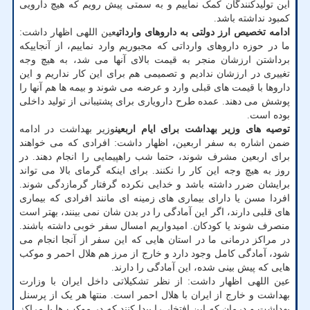
این تولیدکنندگان کمک نماییم و به سمتی پیش رویم که هیچ دارویی
کمبود نداشته باشد.
ادامه تخصیص ارز دولتی به داروهای وارداتی
عین اللهی اظهار داشت:
ما در حوزه داروهای وارداتی که مجبوریم وارد نماییم، از آنجاییکه
برداشتن ارزشان منجر به قیمت بالای آنها می شد، به هیچ وجه
تغییری در ارزشان ندادیم و تصمیمی هم برای این کار نداریم و این
داروها با قیمت های قبلی وارد و عرضه می شوند و بیمه ها هم آنها را
پوشش می دهند. عمده طرح دارویاری برای پشتیبانی از تولید داخلی
بوده است.
توصیه های وزیر بهداشت برای ایام اربعین
وزیر بهداشت در ادامه
ضمن اشاره به سفر اربعین، اظهار داشت: افرادی که می خواهند
برای اربعین مشرف شوند، حتما شب راهپیمایی را انجام دهند. در
روز به هیچ وجه این کار را نکنند. برای اینکه گرمای بالا می تواند
برایشان ضرر داشته باشد و خدایی نکرده گرفتار گرمازدگی شوند.
افردا مسن یا دارای بیماری های زمینه ای مانند افرادی که بیماری
های قلبی دارند، اگر این آمادگی را در بدن شان نمی بینند، بهتر است
منصرف شوند یا کودکان. امیدواریم امسال سفر خوبی داشته باشند.
در مراکز درمانی ما در استان هایی که این سفر از آنجا انجام می
شود، آمادگی کامل وجود دارد و خارج از مرز هم هلال احمر و موکب
هایی که پیش بینی شده، این آمادگی را دارند.
عین اللهی اظهار داشت: از نظر تشکیلاتی داخل ایران با وزارت
بهداشت و خارج از ایران با هلال احمر است. منتها هر یک از پرسنل
بهداشت و درمان که این افتخار را پیدا کنند که در موکب ها یا مراکز