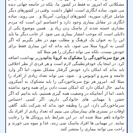
مشکلاتی که امروز نه فقط در کشور ما، بلکه در جامعه جهانی دیده
می شود، ساده انگاری است، اظهار داشت: وقتی در کشورهای دیگر
شامل عراق، سوریه، کشورهای اروپایی، آمریکا و... می روید، ساده
انگاری در مقابل بیماری وجود دارد و احساسم این است که مردم
مقداری خسته شدند از ماسک زدن زیاد و... همین موضوع یکی از
دلایلی است که موجب انتشار بیماری می شود. از جانب دیگر ما باید
این را به عنوان یک فرهنگ و مطلب مهم در نظر بگیریم که اگر
کسی به کرونا مبتلا می شود، باید بداند که این بیماری فقط برای
خودش نیست، بلکه می تواند دیگران را هم مبتلا کند.
هر نوع سرماخوردگی را مشکوک به کرونا بدانید
وزیر بهداشت اضافه
کرد: در اینجا یک خودقرنطینگی لازم است و هر فردی از نظر اخلاقی
باید بداند که امکان دارد خودش گرفتار مشکل نشود، اما اگر وارد
جامعه و مترو و اتوبوس و... شود، می تواند تعداد زیادی از افراد را
مبتلا کند. امروز هر نوع سرماخوردگی را باید مشکوک به اُمیکرون
بدانیم. حال امکان دارد که امکان تست دادن برای همه وجود نداشته
باشد، اما از آنجاییکه در وضعیت همه گیری هستیم، باید بدانیم که اگر
جشن یا مهمانی های خانوادگی داریم، اگر کسی احساس
سرماخوردگی دارد، این را وظیفه خود بداند که شرکت نکند. گاهی
اوقات در بستری های بیمارستان می بینیم که تعداد زیادی از افراد یک
خانواده باهم مبتلا شده اند. در این شرایط باید پروتکل ها را رعایت
نمایند. در مهمانی ها افراد ماسک نمی زنند، غذا و میوه می خورند و
راحت می توانند بیماری را منتشر کنند.