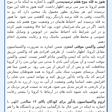
هنوز به قله موج هفتم نرسیدیم
عین اللهی با اشاره به اینکه ما در موج
هفتم کرونا به سر می بریم، اظهار داشت: البته هنوز به قله این موج
نرسیده ایم. هر بیماری بطور معمول یک منحنی دارد که رو به
بالاست، وقتی به قله برسد باردیگر روند کاهشی می شود. ما هنوز
به قله نرسیده ایم. احتیاط هایمان در وضعیت موج هفتم باید بیشتر
باشد. اگر در تیر ماه شرایمان خوب بود، اما حالا وضعیت تغییر کرده
و در این شرایط باید احتیاط نماییم. در اتوبوس و وسایل نقلیه
عمومی و محیط های عمومی ماسک زده و رعایت بیشتری انجام
دهیم.
ایمنی واکسن موقتی است
وی ضمن اشاره به ضرورت واکسیناسیون
مقابل کرونا، اظهار داشت: از طرفی افرادی هم که واکسن تزریق
کردند باید بدانند که ایمنی واکسن مادام العمر نیست. ایمنی واکسن
موقت است و آن میزان آنتی بادی تا مدتی می توانن بدن را از کرونا
محافظت کند و پس از آن اثرش از بین می رود. بر همین مبنا هم
امسال برمبنای تصویب ستاد ملی کرونا به همه هموطنان سفارش
کردیم که یک واحد یادآور تزریق کنند و بتوانند ایمنی بدن شان را
افزایش دهند. اساسا وقتی وضعیت از آبی به زرد، از زرد به نارنجی
و از نارنجی به قرمز تبدیل می شود، هرچه به سمت قرمز نزدیک تر
می شویم، باید شیوه نامه های در ارتباط با کرونا را بیشتر رعایت
نماییم.
لزوم واکسیناسیون یادآور برای کودکان بالای ۱۲ سال
عین اللهی با
اشاره به اینکه در عین حال ما بازگشایی مدارس و دانشگاه ها را هم
خواهیم داشت، اظهار داشت: خیلی به این ایام نزدیک شدیم. بر این