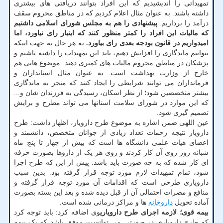
تمهیداتی را اندیشیدیم که این افراد بتوانند دریافتی های بیشتری
داشته باشند. به عنوان مثال اعلام کردیم که در مناطق محروم سقف
درآمد را برداریم.
پیشنهادی را هم به مجلس شورای اسلامی داشتیم
که مالیات این افراد را کمتر منظور کنند که اینبار رای نیاورد، اما
امیدواریم در قانون بودجه بعدی رای بیاورد.
به هر حال به جهت اینکه
بتوانیم ماندگاری را افزایش دهیم، باید این تمهیدات را داشته باشیم و
پزشکان در مناطق محروم مالیات های کمتری دهند. موضوع هایی هم
خارج از وزارت بهداشت است. به عنوان مثال استانداران و
فرمانداران می توانند شرایطی را ایجاد کنند که منجر به ماندگاری
بیشتر متخصصین شود؛ از نظر اسکان، رسیدگی به فرزندان شان و...
که این موارد در شورای سلامت استانها می تواند مطرح و برایش
تصمیم گیری شود.
عین اللهی ضمن اشاره به موضوع طرح دارویار، اظهار داشت: طرح
دارویار نتیجه زحمات تعداد زیادی از جوانان متخصص، دانشمند و
اعضای هیات علمی دانشگاه ها است که بیش از چهار تا پنج ماه
شبانه روز روی آن کار کردند و روی هر یک از داروها بصورت حرفه
ای کار شده که به چه صورت باید باشد. پیش از این که طرح اجرا
شود، تمام تمهیدات لازم مورد توجه قرار گرفته بود. بدین سبب
دارویاری طرحی است که اقدامات آن مورد توجه قرار گرفته و
منافع و مضرات احتمالی آن از قبل دیده شده و بعد این بسته بصورت
آماده تحویل
داروخانه
ها و مراکز درمانی شده است.
بیمه قوی؛ لازمه اجرای طرح دارویاری
وی اضافه کرد: باید توجه کرد
که طرح دارویاری در صورتی می توانست موفق باشد که یک بیمه