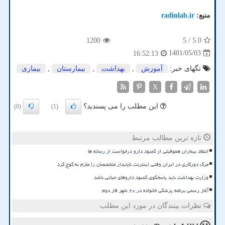
منبع:
radinlab.ir
1200
/ 5
5.0
1401/05/03
16:52:13
تگهای خبر:
آموزش
,
بهداشت
,
بیمارستان
,
بیماری
X
این مطلب را می پسندید؟
(0)
(1)
تازه ترین مطالب مرتبط
انتقاد بیماران هموفیلی از کمبود دارو درخواست از رسانه ها
مرگ دورکاری در ایران وقتی اینترنت ناپایدار متخصصان را ملزم به کوچ کرد
وزارت بهداشت باید پاسخگوی کمبود داروهای حیاتی باشد
آغاز رسمی برنامه پزشکی خانواده در ۲۰ شهر فاز دوم
نظرات بینندگان در مورد این مطلب