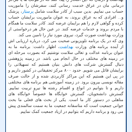
درمانی مان در عراق خدمت رسانی کنند، سفرشان را ماموریت
حساب می نماییم. بدین سبب از کادر سلامت شامل
پرستار
، پزشک
و... افرادی که به عراق بروند، به عنوان ماموریت برایشان حساب
کرده و گواهی لازم را هم برایمان عرضه کنند. کادر سلامت ما همگام
با مردم بروند و خدمات عرضه کنند. در عین حال هر درخواستی از
وزارت بهداشت صورت گیرد، نیروی مورد نیاز را تامین می کند.
وی که در یک برنامه تلویزیونی صحبت می کرد، درباره ارزیابی اش
از آینده برنامه های وزارت
بهداشت
، اظهار داشت: برنامه ما به
عنوان برنامه عدالت و تعالی سلامت نوشتیم که بصورت مرحله ای
در زمینه های مختلف در حال انجام می باشد. در زمینه پژوهشی
دنبال گسترش شرکت های دانش بنیان هستیم که تسهیلاتی را
برایشان قائل می شویم. حدود ۸۰۰ مرکز تحقیقاتی در کشور داریم و
در پی این هستیم که این مراکز کاربردی شده و از حالت صرف
مقاله نویسی بیرون برود. در زمینه آموزشی هم برنامه های مختلفی
داریم و تا بتوانیم در انواع و اقسام رشته ها نیرو تربیت نماییم.
گسترش دانشجویان، گسترش خوابگاه ها خصوصاً خوابگاه های
متاهلی در دستور کار ما است. یکی از بحث های فعلی ما بحث
جوانی جمعیت است که متاسفانه جمعیت ما به سمت سالمندی پیش
می رود و برنامه داریم که بتوانیم در ازیاد جمعیت کمک نماییم.