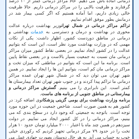
درمانی آماده باش می دهیم. حالا مراکز درمانی کمتر از ۱۰ درصد
گرفتارند و ظرفیت بالایی را در مراکز درمانی داریم. حالا ظرفیت
خالی زیادی داریم، اما آماده هستیم که اگر کسی بیمار شد در
درمانش بطور موفق اقدام نماییم.
تراکم مراکز درمانی در شمال تهران
وزیر بهداشت درباره عدالت
محوری در بهداشت و درمان و دسترسی به
خدمات
بهداشتی و
درمانی در مناطق دوردست کشور، اظهار داشت: یکی از نکات
مهمی که در وزارت بهداشت مورد نظر است، این است که بتوانیم
عدالت را در کشور ایجاد نماییم. در بعضی نقاط کشور میزان مراکز
درمانی مان نسبت به جمعیت بسیار بالاست و در بعضی نقاط پایین
است. برنامه ما این است که بتوانیم در مناطقی که میزان تخت و
مراکز درمانی مان کم است، بتوانیم این ها را ایجاد نماییم. در همین
شهر تهران می توان دید که در شمال شهر تهران عمده مراکز
درمانی ما تراکم پیدا کردند و در جنوب شهر تهران تعداد بیمارستان ها
کمتر است. این نابرابری را می بینیم.
گسترش مراکز درمانی و
بیمارستانی در مناطق جنوبی از برنامه های ماست.
برنامه وزارت بهداشت برای بومی گزینی پزشکان
وی اضافه کرد: در
کشور هم به همین صورت است. شاخص جمعیت در این حوزه مورد
توجه است. باتوجه به جمعیتی که وجود دارد در سطح بندی که می
بینیم، مراکز درمانی را در کل کشور ایجاد می نماییم. در دولت
سیزدهم در همین چند ماه با اعتبار ۲۰۰۰ میلیارد تومان حدود ۱۰ هزار
تخت را در حدود ۷۹ مرکز درمانی تجهیز کردیم که رکوردی خیلی
خوب به حساب می آید. به هر حال دوستان بصورت جهادی عمل می