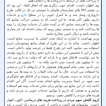
تا پرداخت های در ارتباط با داروخانه ها را انجام دهیم.
وی اظهار داشت: اقدام خوب دیگری هم که اتفاق افتاد، این بود که
در بیشتر HIS های بیمارستان هایمان با سیستم تی تک در قالب طرح
دارویاری وصل شد و ما کنترل خوبی را در سطح
دارو
و خدمات
داریم. بطور کلی هدف ما این است که به سمتی حرکت نماییم که
بیمه ها را قدرتمند نماییم که در آینده خیلی از خدمات بیماران را بیمه
ها پرداخت کنند و به سمتی پیش رویم که بیمار دغدغه ای جز بیماری
نداشته باشد و دنبال تامین مخارج نباشد.
وزیر بهداشت با اشاره به اینکه بحث اصلی ما مدیریت منابع است،
اظهار داشت: شاید ما در این طرح از همان منابع موجودمان داریم
استفاده می نماییم. البته این طرح فقط در عرصه تولید داخلی است.
پیش از این با تخصیص ارز دولتی به دارو حجم زیادی از داروی تولیدی
ما می توانست قاچاق شود و با یارانه ای که دولت به دارو می داد،
به ۸۰ میلیون نفر خدمت نمی دادیم، بلکه به ۴۰۰ میلیون نفر خدمت
می دادیم؛ یعنی تمام کشورهای همجوار ما از داروهای با ارز ترجیحی
ما استفاده می کردند. حال ما این مابه التفات را به بیمه ها می دهیم
و این یارانه به دست مصرف کننده رسیده و از قاچاق هم جلوگیری
می شود. در اینجا مدیریت منابع انجام شده است. اگر این اقدام
ادامه یابد، از این منابع می توانیم برای سایر خدمات بیمه هم استفاده
نماییم و به هدفی که داریم تا بتوانیم خدمات خوبی به مردم داده و
هزینه های مردم را کاهش دهیم، برسیم.
لزوم کاهش سهم مردم در پرداخت هزینه های درمان
عین اللهی اظهار
داشت: متاسفانه هم اکنون پرداخت از جیب مردم زیاد است و باید