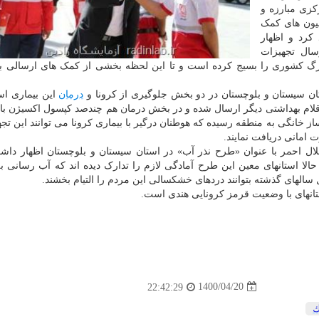
کزی مبارزه و
امیون های کمک
 کرد و اظهار
سال تجهیزات
کی به سیستان و بلوچستان ۲۴ خیریه بزرگ کشوری را بسیج کرده است و تا این لحظه بخشی از کمک های ارسال
ان سیستان و بلوچستان در دو بخش جلوگیری از کرونا و
درمان
این بیماری اس
 یک میلیون و ۲۰۰ هزار ماسک و اقلام بهداشتی دیگر ارسال شده و در بخش درمان هم چندصد کپسول اکسیژ
 خانگی به منطقه رسیده که هوطنان درگیر با بیماری کرونا می توانند این تجه
 امانی دریافت نمایند.
لال احمر با عنوان «طرح نذر آب» در استان سیستان و بلوچستان اظهار دا
رگزار می گردد. حالا استانهای معین این طرح آمادگی لازم را تدارک دیده اند که آب رسانی 
 سالهای گذشته بتوانند دردهای خشکسالی این مردم را التیام بخشند.
نهای با وضعیت قرمز کرونایی هندی است.
1400/04/20
22:42:29
ك