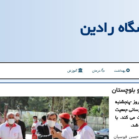
گاه رادین
بهداشت
درمان
آموزش
و بلوچستان
وز -پنجشنبه
رسانی جمعیت
کرونا و طرح ملی نذر آب ۴ نظارت می کند. با
 شد.
د حسن قوسیان