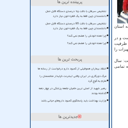
پربیننده ترین ها
تشخیص سرطان با دقت ۹۵ درصدی دستگاه قابل حمل
دانشمندان چین فقط به یک قطره خون نیاز دارد
تشخیص سرطان با دقت 95 درصدی دستگاه قابل حمل
ی به استان
دانشمندان چین فقط به یک قطره خون نیاز دارد
چرا معده خودش را هضم نمی کند؟
ت و در
چرا معده خودش را هضم نمی کند؟
ن با ظرفیت
یزات را
پربحث ترین ها
شت: سال
به تمامی
انتقاد بیماران هموفیلی از کمبود دارو درخواست از رسانه ها
مرگ دورکاری در ایران وقتی اینترنت ناپایدار متخصصان را
ملزم به کوچ کرد
رهبر شهید از اصلی ترین حامیان جامعه پزشکی در چهار دهه
گذشته بودند
وزارت بهداشت باید پاسخگوی کمبود داروهای حیاتی باشد
جدیدترین ها