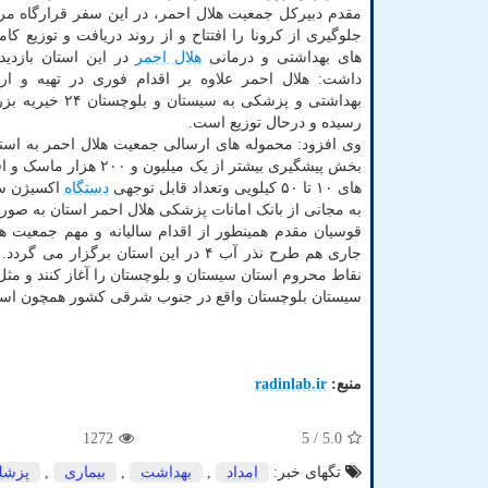
مقدم دبیرکل جمعیت هلال احمر، در این سفر قرارگاه مر
جلوگیری از کرونا را افتتاح و از روند دریافت و توزیع ک
های بهداشتی و درمانی
هلال احمر
در این استان بازدید
داشت: هلال احمر علاوه بر اقدام فوری در تهیه و ار
بهداشتی و پزش
رسیده و درحال توزیع است.
وی افزود: محموله های ارسالی جمعیت هلال احمر به است
بخش پیشگیری بیشتر از
های ۱۰ تا ۵۰ کیلویی وتعداد قابل توجهی
دستگاه
اکسیژن ساز
به مجانی از بانک امانات پزشکی هلال احمر استان به صورت
قوسیان مقدم همینطور از اقدام سالیانه و مهم جمعیت ه
جاری هم طرح نذر آب ۴ در این استان ب
نقاط محروم استان سیستان و بلوچستان را آغاز کنند و مثل
سیستان بلوچستان واقع در جنوب شرقی کشور همچون استا
منبع:
radinlab.ir
1272
/ 5
5.0
تگهای خبر:
امداد
,
بهداشت
,
بیماری
,
پزش