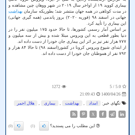
بیماری کووید ۱۹ از اواخر سال ۲۰۱۹ در شهر ووهان چین مشاهده و
در مدت کوتاهی در همه جهان منتشر شد؛ بطوریکه سازمان
بهداشت
جهانی در اسفند ۹۸ (فوریه ۲۰۲۰) بروز پاندمی (همه گیری جهانی)
این بیماری را تأیید کرد.
بر اساس آمار رسمی کشورها، تا حالا حدود ۱۷۵ میلیون نفر را در
دنیا بطور قطعی به این ویروس مبتلا شده و بیش از سه میلیون و
۷۷۷ هزار نفر نیز بر اثر این بیماری جان خودرا از دست داده اند.
از ابتدای شیوع ویروس کرونا در کشور(اسفند ۹۸) تا حالا ۸۴ هزار و
۷۹۲ نفر از هموطنان جان خودرا از دست داده اند.
1272
/ 5
5.0
1400/04/26
21:09:43
تگهای خبر:
امداد
,
بهداشت
,
بیماری
,
هلال احمر
X
این مطلب را می پسندید؟
(0)
(1)