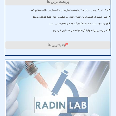
پربحث ترین ها
مرگ دورکاری در ایران وقتی اینترنت ناپایدار متخصصان را ملزم به کوچ کرد
رهبر شهید از اصلی ترین حامیان جامعه پزشکی در چهار دهه گذشته بودند
وزارت بهداشت باید پاسخگوی کمبود داروهای حیاتی باشد
آغاز رسمی برنامه پزشکی خانواده در ۲۰ شهر فاز دوم
جدیدترین ها