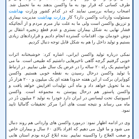
طرف کسانی که قرار بود به ما واکسن بدهند به ما تحمیل شد.
اصحاب رسانه بررسی نمایند که در کدام کشور وزارت
بهداشت
مسئولیت واردات واکسن دارد؟ کار
وزارت بهداشت
مدیریت بیماری
و تزریق واکسن است ولی ما به علت نیاز مبرم مردم و از آنجائیکه
فشار نهایی به شکل بیماران بستری و عدم قطع زنجیره انتقال بر
دوش خودمان بود، اقدامات گسترده انجام دادیم و قراردادهای زیادی
بستیم و تولید داخل را هم به شکل قابل توجه دنبال کردیم.
نمکی درباره تولید واکسن ایرانی، اشاره کرد: خوشبختانه اثرات
خوبی گرفتیم گرچه گاهی تاخیرهایی داشتیم که طبیعی است. ما می
خواستیم یک راه ۲۰ ساله را در عرض یک سال طی نماییم. در ارتباط
با تولید واکسن درحال رسیدن به نقطه خوبی هستیم. واکسن
کووایران برکت از این هفته حدودا هفته ای یک میلیون و ۲۰۰ هزار دُز
به ما تحویل خواهد داد و ماه آتی تولیدات افزایش خواهد یافت و
واکسن پاستور هم درحال پیوستن به مجموعه است. واکسن
اسپوتنیک تحت لیسانس در ایران دارد خودرا به تولید ۲ میلیون دُز در
ماه می رساند و نتیجه تست های آنرا مرکز تحقیقات گامالیا تایید
نمود.
وی در ادامه اظهار نمود: درمورد واکسن های وارداتی هم روند دنبال
می شود و ما قول می دهیم که افراد بالای ۶۰ سال و بیماران خاص
و صعب العلاج را واکسینه نماییم. بنده ابلاغ کرده بودم استان هایی