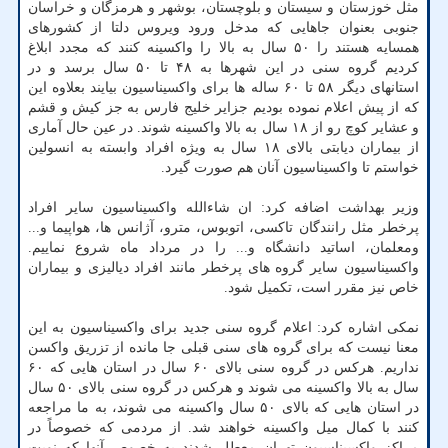
مثل خوزستان و سیستان و بلوچستان، بوشهر و هرمزگان و خراسان
جنوبی بعنوان جاهایی که مدخل ورود ویروس دلتا از کشورهای
همسایه هستند را ۵۰ سال به بالا را واکسینه کنند که مجدد ابلاغ
کردیم گروه سنی در این شهرها به ۴۸ تا ۵۰ سال برسد و در
استانهای دیگر ۵۸ تا ۶۰ ساله ها برای واکسیناسیون بیایند بعلاوه این
که از پیش اعلام نموده بودیم جزایر خلیج فارس به جز کیش و قشم
و عشایر کوچ رو از ۱۸ سال به بالا واکسینه شوند. در عین حال آماری
از بیماران دیابتی بالای ۱۸ سال به ویژه افراد وابسته به انسولین
خواستم تا واکسیناسیون آنان هم صورت گیرد.
وزیر بهداشت اضافه کرد: ان شاءالله واکسیناسیون سایر افراد
پرخطر مثل رانندگان تاکسی، اتوبوس، مترو، آژانس ها، هواپیما و...
ومعلمان، اساتید دانشگاه و... را در مرداد ماه شروع نماییم.
واکسیناسیون سایر گروه های پرخطر مانند افراد دیالیزی و بیماران
خاص نیز مقرر است، تکمیل شود.
نمکی اشاره کرد: اعلام گروه سنی جدید برای واکسیناسیون به این
معنا نیست که برای گروه های سنی قبلی جا مانده از تزریق واکسن
نداریم. هرکس در گروه سنی بالای ۶۰ سال در استان هایی که ۶۰
سال به بالا واکسینه می شوند و هرکس در گروه سنی بالای ۵۰ سال
در استان هایی که بالای ۵۰ سال واکسینه می شوند، به ما مراجعه
کنند با کمال میل واکسینه خواهند شد. از مردمی که خصوصاً در
مراکز واکسیناسیون تهران معطل شدند به خصوص آنها که نوبت