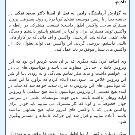
دادیم.
به گزارش آزمایشگاه رادین به نقل از ایسنا دکتر سعید نمکی
در
حاشیه دیدار با رئیس موسسه فینلای کوبا درباره روند پیشرفت پروژه
مشترک ساخت واکسن اظهار داشت: نشست مشترکی در رابطه با
واکسن تولید مشترک ایران و کوبا در انستیتو پاستور داشتیم و دیدگاه
های علمی مبادله شد. اثربخشی واکسن و اقداماتی که در کارآزمایی
بالینی داشتیم، بررسی گردید. این واکسن می تواند بعنوان یکی از
واکسن های بسیار موفق در دنیا عمل کند.
وی اضافه کرد: نکته دیگری که بر آن بحث کردیم این بود که این
ویروس کاملا با اجدادش متفاوت می باشد و موتاسیون های پی در
پی خواهیم داشت و نباید فکر نماییم بسادگی و به زودی دنیا از شر
این ویروس خلاص می شود. بنده اعلام کردم که برآورد ما این است
که موتاسیون های این ویروس به قدری شدید خواهد شد که شاید در
آینده هیچ قسمتی از ویروس موتاسیون یافته هیچ شباهتی با ویروس
اولیه ووهان نداشته باشد. بدین جهت موسسات علمی در سراسر
جهان خصوصاً ما و کوبا که کار مشترک می نماییم باید خودرا برای
واکسن هایی که با واکسن های امروز شاید هیچ تشابهی نداشته
باشند، آماده نماییم و قرار شد این حرکت عالمانه و مستمر پیگیری
شود.
نمکی درباره واکسن کرونا اظهار نمود: مدت ها توقف و بدعهدی از