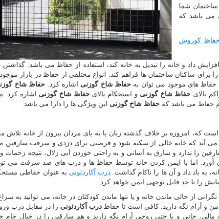
 ساختمان شما
 می باشد که
فاظ کوروش
فزایش داد و خانه را تبدیل به خانه کند، استفاده از حفاظ می باشد. گذاشتن 
 برای ساکنان ساختمان ها فراهم کند. انواع مختلفی از حفاظ در بازار موجود
ع حفاظ های موجود می توان به
حفاظ شاخ گوزنی
اشاره کرد.
حفاظ شاخ گوزن
اکم بالای
حفاظ شاخ گوزنی
و استحکام بالای
حفاظ شاخ گوزنی
اشاره کرد. م
ام حفاظ می باشد که
حفاظ شاخ گوزنی
این ویژگی ها را دارا می باشد.
ست که، امروزه بر خلاف گذشته زنان پا به پای مردان بیرون از خانه تلاش می
می آید که خانه خالی از سکنه شود و فرصتی برای دزدی و سرقت سارقین مه
ارقین را ندارد و سارق به آسانی و به راحتی خوردن آبی زلال، نتیجه زحمات
ی آورد. اما با ایمن کردن خانه توسط حفاظ ها و درب های ضد سرقت می تو
 به باد داد و آن ها را ناکام گذاشت.
درب آکاردئونی
به عنوان حفاظی مستحک
انش را تا حد قابل توجهی ایمن خواهد کرد.
انی از خالی ماندن خانه و یا تنها ماندن کودکتان در خانه، می توانید به سراغ
 امن و آرام نگه دارید. کافی است تا حفاظ
درب آکاردئونی
را در مقابل درب ورو
مالی، جانی و یا حتی روحی آرام نگه دارید و هم سارقین را در خیال خام خو