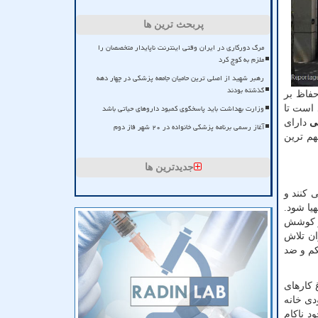
پربحث ترین ها
مرگ دورکاری در ایران وقتی اینترنت ناپایدار متخصصان را
ملزم به کوچ کرد
رهبر شهید از اصلی ترین حامیان جامعه پزشکی در چهار دهه
گذشته بودند
حفاظ بر
وزارت بهداشت باید پاسخگوی کمبود داروهای حیاتی باشد
 است تا
ی
دارای
آغاز رسمی برنامه پزشکی خانواده در ۲۰ شهر فاز دوم
هم ترین
جدیدترین ها
 کنند و
یا شود.
 و کوشش
ان تلاش
م و ضد
 کارهای
دی خانه
د ناکام