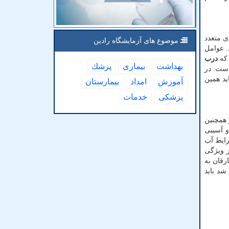
ی متعدد
موضوع های آزمایشگاه رادین
. عوامل
 که
درب
بهداشت
بیماری
پزشك
است. در
ید همین
آموزش
امداد
بیمارستان
پزشكی
خدمات
 همچنین
و آسیبی
رایط آب
ز ویژگی
رقان به
شد باید