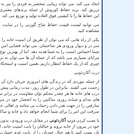
ایجاد می کند، می تواند زیبایی منحصر به فردی را نیز به
تزریق کند. برند حفاظ کوروش از جمله برندهای معتبری
این حفاظ ها را با کیفیتی فوق العاده تولید و توزیع می کند.
می توانید لیست قیمت حفاظ شاخ گوزنی را در سایت
ح
مشاهده کنید.
یکی از راه هایی که می توان از طریق آن امنیت خانه را ا
سر در و دیوار ورودی هر ساختمان، می تواند فضایی امن را
شما احساس امنیت را به شما هدیه دهد. اما از بهترین نو
مزایای بسیاری می باشد که از جمله آن ها می توان به تر
چیزی که از یک حفاظ انتظار داریم، همین امنیت و استحک
درب آکاردئونی
از جمله موردی که در زندگی های امروزی جریان دارد آن ا
زحمت می کشند. بنابراین در طول روز، مدت زمانی پیش 
درب های خانه ها هر چقدر محکم توان مقاومت در برابر س
های مدام و شبانه روزی ساکنین را به انحصار خود در م
سارقین را در جهت هدر دادن زحمات بی شائبه ی اهالی خانه،
سرقت این امر را برای شما انجام خواهد داد و خانه و ساکن
با نصب کردن
درب آکاردئونی
در مقابل درب ورودی، بدون نگر
خود در بیرون از خانه بروید و خیالتان را بابت امنیت خانه،
تان نصب کنید تا هم خیال خودتان را از بابت عدم خسارت 