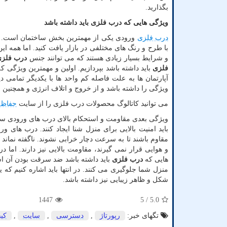
بگذارید.
ویژگی هایی که درب فلزی باید داشته باشد
درب فلزی
ورودی یکی از مهمترین بخش ساختمان است. این 
با طرح و رنگ های مختلفی در بازار یافت کنید. اما همه ای
و شرایط بسیار زیادی هستند که می توانند جنس
درب فلز
فلزی
باید داشته باشد بپردازیم. اولین و مهمترین ویژگی 
آپارتمان ها به علت فاصله کم واحد ها با یکدیگر تمامی د
ویژگی را داشته باشد و از خروج و اتلاف انرژی و همچنین ا
می توانید کاتالوگ محصولات درب فلزی را از سایت
حفاظ 
ویژگی بعدی مقاومت و استحکام بالای درب های ورودی ساخت
باید امنیت بالایی برای منزل شنا ایجاد کنند. درب های
مقاوم باشند تا به سرعت دچار خرابی نشوند. ناگفته نما
و هوایی قرار نمی گیرند، مقاومت بالایی نیز دارند. اما 
هایی که
درب فلزی
باید داشته باشد ضد سرقت بودن آن اس
منزل شما جلوگیری می کنند. در انتها باید اشاره کنیم که
شکل و ظاهر زیبایی نیز داشته باشد.
1447
/ 5
5.0
تگهای خبر:
رپورتاژ
,
دسترسی
,
سایت
,
كی