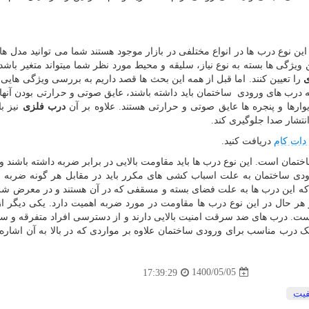
نوع درب ها در انواع مختلفی در بازار موجود هستند شما می توانید مدل ها
ن ویژگی ها بسته به نوع نیاز، سلیقه و محیط مورد نظر شما میتواند متغیر باشد
ی
را تعیین کنند. اما قبل از همه این بحث ها قصد داریم به بررسی ویژگی هایی
که درب های ورودی ساختمان باید داشته باشند، عایق صوتی و حرارتی بودن آنه
یوارها و پنجره ها عایق صوتی و حرارتی هستند. علاوه بر آن
درب فلزی
نیز با
نتشار صدا جلوگیری کند.
دات کام
دریافت کنید.
مان است. این نوع درب ها باید مقاومت بالایی در برابر ضربه داشته باشند و
 ورودی ساختمان به علت اسباب کشی های مکرر باید در مقابل هر گونه ضربه 
ند که این درب ها به علت فضای بسته و مسقفی که در آن هستند و در معرض ش
در هر حال در این نوع درب ها مقاومت در مورد ضربه اهمیت دارد. یکی دیگر ا
ت. درب های ضد سرقت امنیت بالایی دارند و از دسترسی افراد متفرقه و سا
 یک درب مناسب برای ورودی ساختمان علاوه بر مواردی که در بالا به آن اشاره 
1400/05/05
17:39:29
فیت