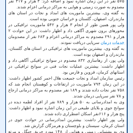
۵۷۵ نفر در این زمان اشاره نمود و اضافه کرد: ۳ هزار و ۳۱۷ نفر
مصدوم به صورت زمینی و هوایی به مراکز درمانی اعزام شدند.
به گفته وی، بیشترین ماموریت های امداد و نجات در استان های
مازندران، اصفهان، گلستان و خراسان جنوبی بوده است.
ولی پور همین طور از انجام ۳ هزار و ۵۴۲ ماموریت ترافیکی در
محورهای برون شهری آگاهی داد و اظهار داشت: در این حوادث ۲
هزار و ۲۹۱ مصدوم به مراکز درمانی اعزام و ۶۸۳ نفر از مصدومان
خدمات
درمان
سرپایی دریافت نمودند.
به گفته وی، بیشترین ماموریت های ترافیکی در استان های گلستان،
مازندران و اصفهان بوده است.
ولی پور، از رهاسازی ۸۳۲ مصدوم در سوانح ترافیکی آگاهی داد و
اظهار داشت: بیشترین عملیات نجات فنی در سوانح ترافیکی در
استانهای کرمان، قزوین و فارس بود.
رئیس سازمان امداد و نجات جمیعت هلال احمر کشور اظهار داشت:
در این زمان ۷۹۴ ماموریت در ارتفاعات و کوهستان انجام شد که
۷۵۸ نفر نجات داده شدند و ۱۸۹ نفر مصدوم به مراکز درمانی ارجاع
و ۷۸ نفر سرپایی درمان شدند.
وی به امدادرسانی به ۵۰ هزار و ۷۸۹ نفر از افراد لطمه دیده در
سوانح جوی و بلایای طبیعی در این زمان اشاره نمود و اظهار داشت:
پنج هزار و ۶۱۶نفر اسکان اضطراری داده شدند.
ولی پور اظهار داشت: بیشترین امدادرسانی در حوادث جوی در
استان کرمان، سیستان و بلوچستان و هرمزگان گزارش شد.
وی به پشتیبانی زمینی و هوایی از ۱۴۸ مورد حریق جنگل و مرتع