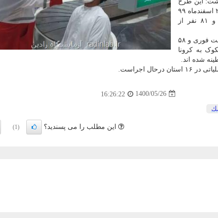
شت: این طرح
پزشکی از ۲۰ اسفندماه ۹۹
شروع شده و تا بامداد امروز ۲۵مردادماه، ۵۳۶ هزار و ۸۱ نفر از
وی اضافه کرد: در طول این مدت ۷۶ هزار و ۹۲۷ مورد تست فوری و ۵۸
شکوک به کرونا
1400/05/26
16:26:22
ك
این مطلب را می پسندید؟
(1)