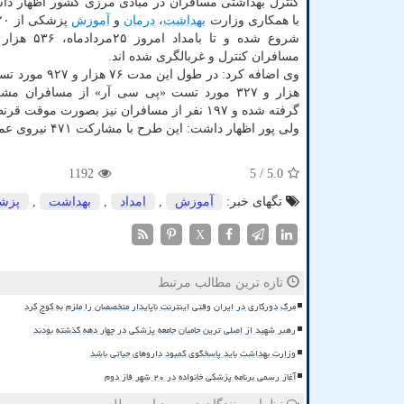
کنترل بهداشتی مسافران در مبادی مرزی کشور اظهار دا
با همکاری وزارت
بهداشت
،
درمان
و
آموزش
مسافران کنترل و غربالگری شده اند.
هزار و ۳۲۷ مورد تست «پی سی آر» از مسافران م
گرفته شده و ۱۹۷ نفر از مسافران نیز بصورت موقت قرنطینه شده اند.
ولی پور اظهار داشت: این طرح با مشارکت ۴۷۱ نیروی عملیاتی در ۱۶ استان درحال اجراست.
1192
/ 5
5.0
تگهای خبر:
آموزش
,
امداد
,
بهداشت
,
پزش
X
تازه ترین مطالب مرتبط
مرگ دورکاری در ایران وقتی اینترنت ناپایدار متخصصان را ملزم به کوچ کرد
رهبر شهید از اصلی ترین حامیان جامعه پزشکی در چهار دهه گذشته بودند
وزارت بهداشت باید پاسخگوی کمبود داروهای حیاتی باشد
آغاز رسمی برنامه پزشکی خانواده در ۲۰ شهر فاز دوم