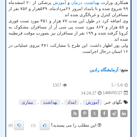
همکاری وزارت
بهداشت
،
درمان
و
آموزش
پزشکی از ۲۰ اسفندماه
۹۹ شروع شده و تا بامداد امروز ۲۶مردادماه، ۵۳۹هزار و ۷۵۲ نفر از
مسافران کنترل و غربالگری شده اند.
وی اضافه کرد: در طول این مدت ۷۷ هزار و ۳۵۱ مورد تست فوری
و ۵۸ هزار و ۸۶۷ مورد تست پی سی آر از مسافران مشکوک به
کرونا گرفته شده و ۱۹۹ نفر از مسافران نیز بصورت موقت قرنطینه
شده اند.
ولی پور اظهار داشت: این طرح با مشارکت ۴۷۱ نیروی عملیاتی در
۱۶ استان درحال اجراست.
منبع:
آزمایشگاه رادین
1317
/ 5
5.0
1400/05/27
14:24:27
تگهای خبر:
آموزش
,
امداد
,
بهداشت
,
بیماری
X
این مطلب را می پسندید؟
(0)
(1)