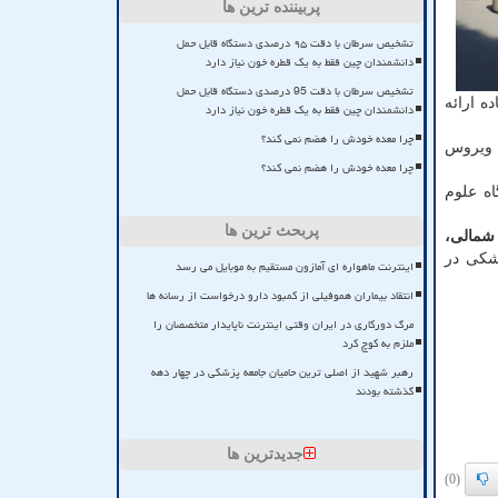
پربیننده ترین ها
تشخیص سرطان با دقت ۹۵ درصدی دستگاه قابل حمل
دانشمندان چین فقط به یک قطره خون نیاز دارد
تشخیص سرطان با دقت 95 درصدی دستگاه قابل حمل
و با ۱۲ تخت فعال شده و آماده ارائه
دانشمندان چین فقط به یک قطره خون نیاز دارد
چرا معده خودش را هضم نمی کند؟
ا ویروس
چرا معده خودش را هضم نمی کند؟
ری دانشگاه علوم
پربحث ترین ها
 شمالی،
زشکی در
اینترنت ماهواره ای آمازون مستقیم به موبایل می رسد
انتقاد بیماران هموفیلی از کمبود دارو درخواست از رسانه ها
مرگ دورکاری در ایران وقتی اینترنت ناپایدار متخصصان را
ملزم به کوچ کرد
رهبر شهید از اصلی ترین حامیان جامعه پزشکی در چهار دهه
گذشته بودند
جدیدترین ها
(0)