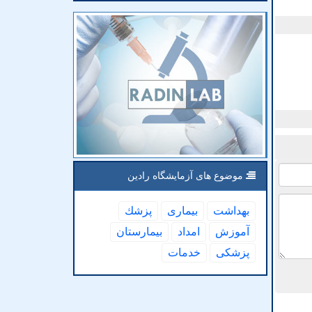
موضوع های آزمایشگاه رادین
بهداشت
بیماری
پزشك
آموزش
امداد
بیمارستان
پزشكی
خدمات