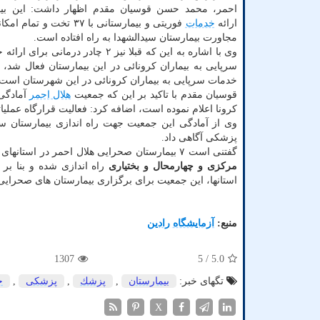
احمر، محمد حسن قوسیان مقدم اظهار داشت: این بیم
ارائه
خدمات
فوریتی و بیمارستانی با ۳۷ تخت 
مجاورت بیمارستان سیدالشهدا به راه افتاده است.
وی با اشاره به این که قبلا نیز ۲ چادر درمانی
خدمات سرپایی به بیماران کرونائی در این شهرستان است.
قوسیان مقدم با تاکید بر این که جمعیت
هلال احمر
آمادگی 
کرونا اعلام نموده است، اضافه کرد: فعالیت قرارگاه عملی
پزشکی آگاهی داد.
گفتنی است ۷ بیمارستان صحرایی هلال احمر در استانهای
مرکزی و چهارمحال و بختیاری
راه اندازی شده و بنا ب
استانها، این جمعیت برای برگزاری بیمارستان های صحرایی (RDH) در هر استان آمادگی دا
منبع:
آزمایشگاه رادین
1307
/ 5
5.0
تگهای خبر:
بیمارستان
,
پزشك
,
پزشكی
,
خ
X