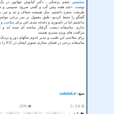
متخصص
چشم پزشکی ـ دکتر کیانوش جهانپور در یک پ
نوشت: «چند هفته پیش گپ و گفتی صریح، صمیمی و طول
طریقت منفرد داشتیم، مثل همیشه شفاف و تند و تیز، ب
گفتگو را ضبط کردیم، طبق معمول بر سر برخی مواضع
نداشتیم اما در دلسوزی و دغدغه مندی اش برای
سلامت
و ع
ندارم، متاسفانه دیشب گرفتار سانحه ای شده اند و ‏
مراقبت های ویژه بستری هستند.
برای سلامتی این طبیب و مدیر خدوم سالهای دور و نزدیک
متاسفانه برخی در فضای مجازی تصویر ایشان در ICU را منتشر نموده اند، از نظر اخلاق پزشکی انتشار تصویر بیمار/مصدوم کار درستی نیست! »
منبع:
radinlab.ir
1370
/ 5
5.0