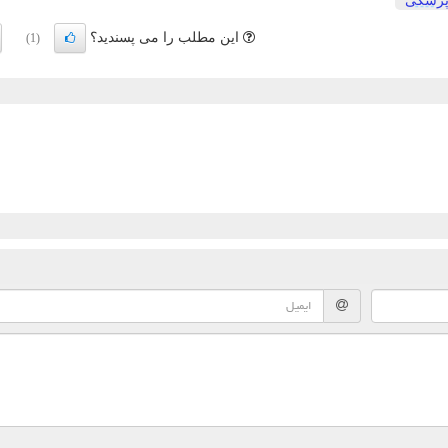
زشكی
این مطلب را می پسندید؟
(1)