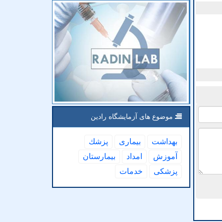
موضوع های آزمایشگاه رادین
بهداشت
بیماری
پزشك
آموزش
امداد
بیمارستان
پزشكی
خدمات