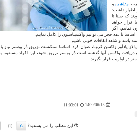
ارت
بهداشت
و
اظهار داشت:
د که یقینا تا
ترس ما قرار خواهد
 نماییم، اگر
ساسا تا دهه فجر می توانیم واکسیناسیون را کامل نماییم.
تند باشد و شاهد انفاقات خوبی باشیم.
ا دُز یادآور واکسن کرونا، عنوان کرد: اساسا ممکنست تزریق دُز بوستر نیاز باش
ی کادر درمانی کشور که ۶ ماه از زمان دریافت واکسن آنها گذشته است دُز بوستر تزریق شود، این افراد مستقیما 
تر در اولویت قرار بگیرند.
1400/06/15
11:03:01
این مطلب را می پسندید؟
(1)