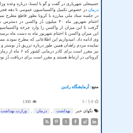
حسینعلی شهریاری در گفت و گو با ایسنا، درباره وعده وز
درمان
در خصوص تکمیل واکسیناسیون عمومی تا دهه فجر 
در جلسه ستاد ملی مبارزه با کرونا بطور قاطع مطرح نمودن
اختتام شهریور ماه ۴۰ میلیون دُز واکسن در دس
گرفت تا این میزان از واکسن را وارد چرخه واکسیناسیون
این میزان واکسن تا اختتام شهریور ماه به دست ماه برسد ا
وی ادامه داد: امیدواریم این اطلاعاتی که مطرح نمودند مس
نماینده مردم زاهدان همین طور درباره تزریق دُز بوستر و ی
نیز مقرر است برا
کرونائی در ارتباط هستند و مقرر است برای دریافت دُز بوس
منبع:
آزمایشگاه رادین
1300
/ 5
5.0
تگهای خبر:
بهداشت
,
درمان
,
وزارت بهداشت
X