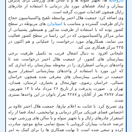
داروخانه
ها، تجهیز سوله ها و یا سالن های ورزشی برای پذیرش
بیماران و ایجاد فضاهای مورد نیاز درمانی با استفاده از چادرهای
راپال همچون اقدامات صورت گرفته است.
وی اضافه کرد: جمعیت هلال احمر بواسطه تلقیح واکسیناسیون حجاج
دارای ظرفیت گسترده و متناسب با
استاندارد
های مربوطه در سطح
کشور بوده که با استفاده از ظرفیت مذکور و همینطور پشتیبانی از
سایر مراکز واکسیناسیونی که در این راستا در سطح کشور فعالیت
می نمایند، همکاریهای مورد درخواست را عملیاتی و هم اکنون در
۲۲۵ مرکز همکاری می کند.
علیخانی افزود: به دنبال اشغال قریب به تکمیل ظرفیت برخی
بیمارستان های کشور، از جمعیت هلال احمر درخواست شد تا
واحدهای درمانی اضطراری را در محوطه بیمارستان راه اندازی کند
که این مورد با استفاده از واحدهای بیمارستانی استقرار سریع
جمعیت در تمامی بیمارستان های معرفی شده همچون خراسان
شمالی، خراسان رضوی، چهارمحال و بختیاری، لرستان، همدان،
تهران و... صورت پذیرفت و از تاریخ ۲۶ مرداد ماه تا ۱۳ شهریور،
تعداد ۳۸۹۷ نفر از آقایان و ۴۲۸۷ نفراز بانوان در این واحدها بستری
شدند.
وی تصریح کرد: با عنایت به اعلام نیازها، جمعیت هلال احمر علاوه بر
اختصاص فضای فیزیکی مراکز درمانی و توانبخشی، ایجاد فضا از راه
استقرار چادرهای راپال و یا تجهیز سوله و یا سالن های ورزشی جهت
عرضه خدمات بیماران کرونایی با بسیج تمامی منابع موجود مبادرت
کرده و سعی شده است تا نهایت همکاری ها را برای کمک به امر