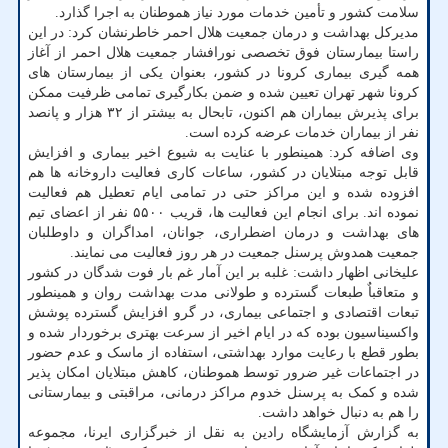
سلامت کشور و تأمین خدمات مورد نیاز هموطنان به اجرا گذارد.
مدیرکل بهداشت و درمان جمعیت هلال احمر خاطرنشان کرد: در این
راستا بیمارستان فوق تخصصی نورافشار جمعیت هلال احمر از آغاز
همه گیری بیماری کرونا در کشور، بعنوان یکی از بیمارستان های
کرونا شهر تهران تعیین شده و ضمن بکارگیری تمامی ظرفیت ممکن
برای پذیرش بیماران هم اکنون، تابحال به بیشتر از ۳۲ هزار و پانصد
نفر از بیماران خدمات عرضه کرده است.
وی اضافه کرد: همینطور با عنایت به شیوع اخیر بیماری و افزایش
قابل توجه مبتلایان در کشور، ساعات کاری فعالیت داروخانه ها هم
افزوده شده و این مراکز حتی در تمامی ایام تعطیل هم فعالیت
نموده اند. برای انجام این فعالیت ها، قریب ۵۵۰۰ نفر از اعضای تیم
های بهداشت و درمان اضطراری، جوانان، امداگران و داوطلبان
جمعیت همدوش پرسنل جمعیت در هر روز فعالیت می نمایند.
علیخانی اظهار داشت: غلبه بر این آمار غم بار فوت شدگان در کشور
و متعاقباٌ طبعات گسترده و طولانی مدت بهداشت روان و همینطور
تبعات اقتصادی و اجتماعی بیماری، در گرو افزایش گسترده پوشش
واکسیناسیون بوده که در ایام اخیر از سرعت بهتری برخوردار شده و
بطور قطع با رعایت موارد بهداشتی، استفاده از ماسک و عدم حضور
در اجتماعات غیر ضرور توسط هموطنان، کاهش مبتلایان امکان پذیر
شده و کمک به پرسنل خدوم مراکز درمانی، مراقبتی و بیمارستانی
را هم به دنبال خواهد داشت.
به گزارش آزمایشگاه رادین به نقل از خبرگزاری ایرنا، مجموعه