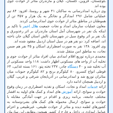
بلوچستان، قزوین، گلستان، گیلان و مازندران متاثر از حوادث جوی
بوده اند.
وی درباره امدادرسانی به ساکنان ۴۱ شهر و روستا، افزود: ۸۴ تیم
عملیاتی شامل ۲۹۶ امدادگر و نجاتگر به یک هزار و ۳۵۷ تن از
هموطنان در مناطق متاثر از حوادث جوی امدادرسانی کردند.
معاون عملیات سازمان امداد و نجات جمعیت
هلال احمر
با تاکید بر
اینکه یک نفر در شهرستان آمل استان مازندران بر اثر رعدوبرق و
یک نفر بر اثر وقوع سیل در شهرستان تالش استان گیلان جان باخته
اند، اضافه کرد: دو نفر هم در سیل استان اردبیل مفقود شده اند.
وی افزود: ۱۳۸ نفر به صورت اضطراری اسکان و ۳۵ نفر هم ضمن
نجات، به مناطق امن منتقل شدند.
محمدی درباره توزیع اقلام امدادی میان افراد متاثر از حوادث جوی و
تخلیه آب از واحد های مسکونی اظهار داشت: ۱۱۸ واحد مسکونی از
آب تخلیه شد و ۴۰
دستگاه
چادر، ۲۳۷ تخته پتو، ۱۶۱ بسته غذایی، ۶۴
قوطی انواع کنسرو، ۸۰ کیلوگرم برنج و ۸۲ کیلوگرم حبوبات میان
متاثران توزیع شد و امدادرسانی در آذربایجان شرقی و غربی، گیلان
و اردبیل همچنان ادامه دارد.
ارائه
خدمات
امداد و نجات، اسکان و تغذیه اضطراری در زمان وقوع
حوادث و سوانح، ارائه
آموزش
های امداد و کمک های اولیه به اقشار
مختلف جامعه، برنامه ریزی و اقدام در جهت آمادگی مقابله با
حوادث و سوانح، ارسال محموله های کمک های بشردوستانه به
کشورهای لطمه دیده و متاثر از حوادث طبیعی، غیرطبیعی و اعزام
عوامل امدادی در داخل و خارج از کشور همچون وظایف این سازمان