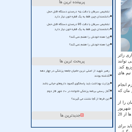
پربیننده ترین ها
تشخیص سرطان با دقت ۹۵ درصدی دستگاه قابل حمل
دانشمندان چین فقط به یک قطره خون نیاز دارد
تشخیص سرطان با دقت 95 درصدی دستگاه قابل حمل
دانشمندان چین فقط به یک قطره خون نیاز دارد
چرا معده خودش را هضم نمی کند؟
چرا معده خودش را هضم نمی کند؟
ری زائر
 توانند
پربحث ترین ها
زیع کند.
رهبر شهید از اصلی ترین حامیان جامعه پزشکی در چهار دهه
یم های
گذشته بودند
وزارت بهداشت باید پاسخگوی کمبود داروهای حیاتی باشد
م انجام
آغاز رسمی برنامه پزشکی خانواده در ۲۰ شهر فاز دوم
 مان که
این فرها از کجا نشئت می گیرند؟
ن را از
دی انبارهای کربلا و نجف تأمین نماییم. اگر مختصری کسری هم باشد، در محل تأمین می شود. نخستین پرواز برای اربعین از 28 شهریور
انجام می شود. البته چند نفر از تیم راه اندازی ما برای آماده سازی درمانگاه ها، امکان دارد چند روز زودتر اعزام شوند، اما اصل اعزام ها از 28
جدیدترین ها
ید برای
 نگرانی