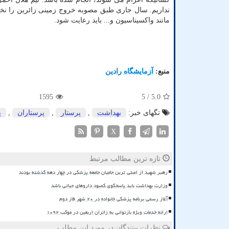
نداریم. سال جاری طبق مصوبه خروج زمینی زائرین را نخ
مانند واکسیناسیون و... باید رعایت شود.
منبع:
آزمایشگاه رادین
1595
/ 5
5.0
تگهای خبر:
بهداشت
,
پرستار
,
پرستاران
,
پ
X
تازه ترین مطالب مرتبط
رهبر شهید از اصلی ترین حامیان جامعه پزشکی در چهار دهه گذشته بودند
وزارت بهداشت باید پاسخگوی کمبود داروهای حیاتی باشد
آغاز رسمی برنامه پزشکی خانواده در ۲۰ شهر فاز دوم
ارائه خدمات ویژه بازتوانی به زائران اربعین در موکب ۱۰۹۲
نظرات بینندگان در مورد این مطلب