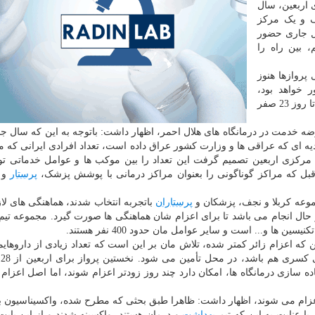
 اربعین، سال
 و یک مرکز
ال جاری حضور
، بین راه را
 پروازها هنوز
 نخستین پروازها از 28 شهریور خواهد بود،
نیروهای ما هم از همان روز اعزام می شوند و ان شاءالله تا روز 23 صفر
ه خدمت در درمانگاه های هلال احمر، اظهار داشت: باتوجه به این که سال جا
دیه ای که عراقی ها و وزارت کشور عراق داده است، تعداد افرادی ایرانی که می
همین مبنا ستاد مرکزی اربعین تصمیم گرفت این تعداد را بین موکب ها و عوامل خدماتی تو
قبل که مراکز گوناگونی را بعنوان مراکز درمانی با پوشش پزشک،
پرستار
و ت
موعه کربلا و نجف، پزشکان و
پرستاران
باتجربه انتخاب شدند، هماهنگی های لاز
حال انجام می باشد تا برای اعزام شان هماهنگی ها صورت گیرد. مجموعه تیم
 و... است و سایر عوامل مان حدود 400 نفر هستند.
 که اعزام زائر کمتر شده، تلاش مان بر این است که تعداد زیادی از داروهایما
موجو
 اعزام می شوند، اظهار داشت: ظاهرا طبق بحثی که مطرح شده، واکسیناسیون با
با عنایت به این که تیم
بهداشت
و درمان هستند، واکسینه شدند و از این بابت