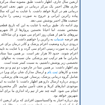
اربعین سال جاری، اظهار داشت: طبق مصوبه ستاد مرکزی
جاری هلال احمر یک مرکز درمانی در شهر نجف اشرف
درمانی هم در کربلا خواهد داشت. با عنایت به این که س
پیاده زائرین ایرانی و خروج به صورت زمینی را نداریم
جمعیت هلال احمر پوشش نمی دهد.
وی ادامه داد: طبق برنامه با عنایت به این که تاریخ قطعی
مشخص نشده، اما احیانا
هم عرضه
خدمات
به زائرین را خواهیم داشت.
درودی درباره وضعیت اعزام پزشک و کادر درمان برای عرض
ایرانی به صورت زمینی اعزام نمی گردد و با عنایت به تایی
اعزام شوند، حدود 30 هزار نفر است. بر 
بنابراین ما هم ترکیب تیم پزشکی مان نسبت به سالهای 
تخصصی زیر پوشش داشتیم، به نسبت کمتر شده است.
وی اظهار داشت: بر همین مبنا در چارچوب دو تیم و دو مج
شده و کارهای
ثبت نام
و ارسال مدارک شان برای ویزا در 
شامل گروه درمانی پزشک، پرستار، فوریت های پزشکی، تکنیسین ها
درودی درباره ارسال دارو هم اظهار داشت: با عنایت به این
شهریور خواهد بود.
وی درباره اجبار به واکسیناسیون افرادی که برای اربعین
کسانیکه اعزام می شوند، انجام شده باشد. تیم هلال احمر 