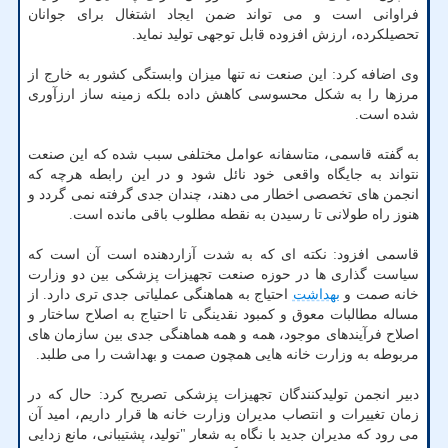
فراوانی است و می تواند ضمن ایجاد اشتغال برای جوانان
تحصیلکرده، ارزش افزوده قابل توجهی تولید نماید.
وی اضافه کرد: این صنعت نه تنها میزان وابستگی کشور به خارج از
مرزها را به شکل محسوسی کاهش داده بلکه زمینه ساز ارزآوری
شده است.
به گفته قاسمی، متاسفانه عوامل مختلفی سبب شده که این صنعت
نتواند به جایگاه واقعی خود نائل شود و در این رابطه هرچه که
انجمن های تخصصی اخطار می دهند، چندان جدی گرفته نمی گردد و
هنوز راه طولانی تا رسیدن به نقطه مطلوب باقی مانده است.
قاسمی افزود: نکته ای که به شدت آزاردهنده است آن است که
سیاست گذاری ها در حوزه صنعت تجهیزات پزشکی بین دو وزارت
خانه صمت و
بهداشت
احتیاج به هماهنگی عملیاتی جدی تری دارد. از
مساله مطالبات معوق و کمبود نقدینگی تا احتیاج به اصلاح ساختار و
اصلاح فرآیندهای موجود، همه و همه هماهنگی جدی بین سازمان های
مربوطه به وزارت خانه هایی همچون صمت و بهداشت را می طلبد.
دبیر انجمن تولیدکنندگان تجهیزات پزشکی تصریح کرد: حال که در
زمان تغییرات و انتصاب مدیران وزارت خانه ها قرار داریم، امید آن
می رود که مدیران جدید با نگاه به شعار "تولید، پشتیبانی، مانع زدایی