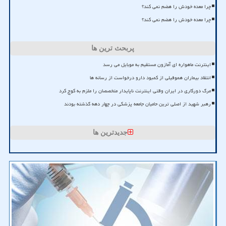
چرا معده خودش را هضم نمی کند؟
چرا معده خودش را هضم نمی کند؟
پربحث ترین ها
اینترنت ماهواره ای آمازون مستقیم به موبایل می رسد
انتقاد بیماران هموفیلی از کمبود دارو درخواست از رسانه ها
مرگ دورکاری در ایران وقتی اینترنت ناپایدار متخصصان را ملزم به کوچ کرد
رهبر شهید از اصلی ترین حامیان جامعه پزشکی در چهار دهه گذشته بودند
جدیدترین ها