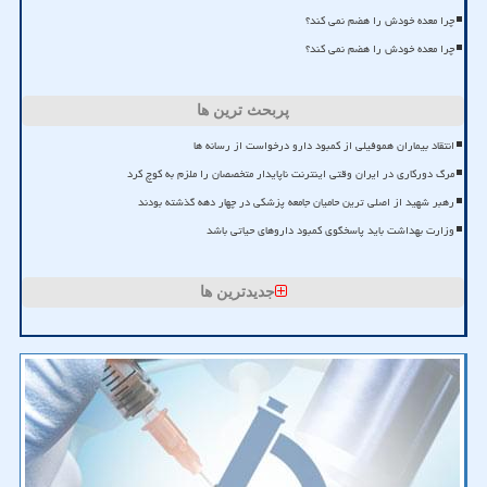
چرا معده خودش را هضم نمی کند؟
چرا معده خودش را هضم نمی کند؟
پربحث ترین ها
انتقاد بیماران هموفیلی از کمبود دارو درخواست از رسانه ها
مرگ دورکاری در ایران وقتی اینترنت ناپایدار متخصصان را ملزم به کوچ کرد
رهبر شهید از اصلی ترین حامیان جامعه پزشکی در چهار دهه گذشته بودند
وزارت بهداشت باید پاسخگوی کمبود داروهای حیاتی باشد
جدیدترین ها