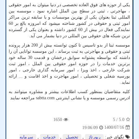
یکی از حوزه های فوق العاده تخصصی در دنیا میتوان به امور حقوقی
، مهاجرتی ، ثبتی در سطح بین الملل اشاره نمود ، موسسه بین
المللی ثبتا بعنوان یکی از بهترین موسسات و با سابقه ترین مراکز
امور ثبتی و حقوقی در کشور شناخته میشود که امروزه بالغ بر 60
نمایندگی فعال در بیش از 60 کشور داشته و بعنوان یکی از گسترده
ترین شبکه های حقوقی بین المللی در دنیا بشمار می آید.
موسسه ثبتا از بدو تاسیس تا کنون توانسته بیش از 200 هزار پرونده
ثبتی و حقوقی و مهاجرتی به ثبت برساند ، این موسسه توانایی آن را
داشته که بواسطه پشتوانه سوابق درخشان و قدمت 30 ساله خود
برترین خدمات را در حوزه امور حقوقی بین الملل ، امور ثبت
شرکت خارجی ، اخذ ویزا ، امور سرمایه گذاری خارجی ، امور
بورسیه شغلی و تحصیلی ، امور مهاجرت و اخذ اقامت و ... ارائه
نماید.
کلیه متقاضیان بمنظور کسب اطلاعات بیشتر و مشاوره میتوانند به
ادرس رسمی موسسه و یا نشانی اینترنتی
sabtta.com
مراجعه نمایند
1650
/ 5
5.0
1400/07/16
19:06:09
تگهای خبر:
رپورتاژ
,
تحصیل
,
خدمات
,
سرمایه