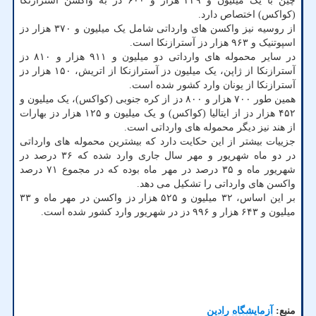
چین با یک میلیون و ۴۴۹ هزار و ۶۰۰ دز به واکسن آسترازنکا
(کواکس) اختصاص دارد.
از روسیه نیز واکسن های وارداتی شامل یک میلیون و ۳۷۰ هزار دز
اسپوتنیک و ۹۶۳ هزار دز آسترازنکا است.
در سایر محموله های وارداتی دو میلیون و ۹۱۱ هزار و ۸۱۰ دز
آسترازنکا از ژاپن، یک میلیون دز آسترازنکا از اتریش، ۱۵۰ هزار دز
آسترازنکا از یونان وارد کشور شده است.
همین طور ۷۰۰ هزار و ۸۰۰ دز از کره جنوبی (کواکس)، یک میلیون و
۴۵۲ هزار دز از ایتالیا (کواکس) و یک میلیون و ۱۲۵ هزار دز بهارات
از هند نیز دیگر محموله های وارداتی است.
جزییات بیشتر از این حکایت دارد که بیشترین محموله های وارداتی
در دو ماه شهریور و مهر سال جاری وارد شده که ۳۶ درصد در
شهریور ماه و ۳۵ درصد در مهر ماه بوده که در مجموع ۷۱ درصد
واکسن های وارداتی را تشکیل می دهد.
بر این اساس، ۳۲ میلیون و ۵۲۵ هزار دز واکسن در مهر ماه و ۳۳
میلیون و ۶۴۳ هزار و ۹۹۶ دز در شهریور وارد کشور شده است.
منبع:
آزمایشگاه رادین