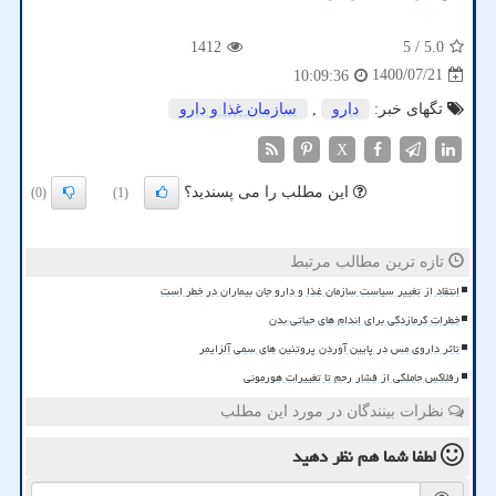
1412
/ 5
5.0
1400/07/21
10:09:36
تگهای خبر:
دارو
,
سازمان غذا و دارو
X
این مطلب را می پسندید؟
(0)
(1)
تازه ترین مطالب مرتبط
انتقاد از تغییر سیاست سازمان غذا و دارو جان بیماران در خطر است
خطرات گرمازدگی برای اندام های حیاتی بدن
تاثر داروی مس در پایین آوردن پروتئین های سمی آلزایمر
رفلاکس حاملگی از فشار رحم تا تغییرات هورمونی
نظرات بینندگان در مورد این مطلب
لطفا شما هم
نظر دهید