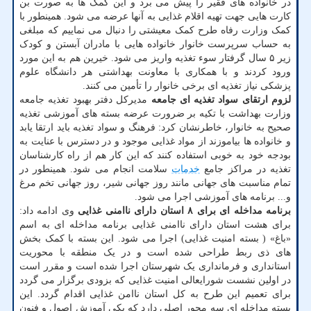
در خانواده های فقیر را پیش می برد و این کمک ها به صورت بن
کارت هایی جهت تهیه اقلام غذایی به آنها عرضه می شود. همینطور با
کمک وزارت رفاه طرح کمک معیشتی را دنبال می نماییم که مبلغی
به حساب سرپرست خانوار خانواده هایی با مادران آبستن و کودک
زیر ۵ سال گرفتار سوء تغذیه واریز می شود. خیرین هم به این مورد
ورود کردند و با همکاری با معاونت بهداشتی هر دانشگاه علوم
پزشکی نیاز تغذیه ای برخی خانوار را تأمین می کنند.
لزوم ارتقای سواد تغذیه ای جامعه
مدیرکل دفتر بهبود تغذیه جامعه
وزارت بهداشت با تکیه بر ضرورت عرضه بسته های آموزشی تغذیه
صحیح به خانوار، خاطرنشان کرد: فرهنگ و سواد تغذیه باید ارتقا یابد
و خانواده ها بیاموزند از مواد غذایی موجود و در دسترس با عنایت به
بودجه خود به خوبی استفاده کنند که این کار هم از راه کارشناسان
تغذیه در مراکز جامع
خدمات
سلامت انجام می شود. همینطور در
تمام مناسبت های جهانی مانند روز جهانی شیر، روز جهانی تخم مرغ
و... برنامه های آموزشی اجرا می شود.
برنامه مداخله ای برای ۸ استان دارای ناامنی غذایی
وی ادامه داد:
برای هشت استان دارای ناامنی غذایی برنامه مداخله ای به اسم
«باغ» ( بسته امنیت غذایی) اجرا می شود. این بسته با کمک بخش
های ذی ربط طراحی شده است و در یک منطقه با محوریت
استانداری و فرمانداری یک شهرستان اجرا شده است و مقرر است
در اولین نشست شورایعالی امنیت غذایی که بزودی برگزار می گردد
برای تعمیم این طرح به کل استان ناامن غذایی اقدام گردد. این
بسته مداخله ای سه محور اصلی دارد که یکی آموزش اصول و فنون