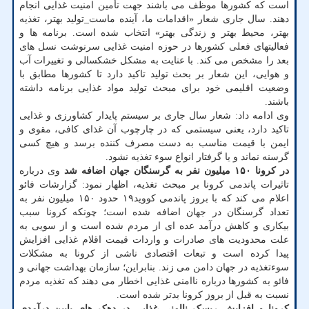
است که کشورها موظف می باشند جهت تأمین امنیت غذایی انجام
دهند. سال جاری شعار «اقدامات ما، آینده ماست_تولید بهتر، تغذیه
بهتر، محیط بهتر و زندگی بهتر» انتخاب شده است. برنامه ها و
فعالیتهای فعلی کشورها در حوزه امنیت غذایی سرنوشت نسل های
بعد را مشخص می کند. با عنایت به مشکل خشکسالی و تغییرات آب
و هوایی، این شعار بر بحث تولید تاکید دارد تا کشورها مطابق با
وضعیت اقلیمی خود برای مبحث تولید مواد غذایی برنامه داشته
باشند.
وی ادامه داد: شعار سال جاری بر سیستم پایدار کشاورزی و غذایی
تاکید دارد، یعنی سیستمی که در چارچوب آن غذای کافی، مقوی و
ایمن با قیمت مناسب به دست مصرف کننده برسد و هیچ کسی
گرسنه نماند و یا گرفتار انواع سوء تغذیه نشود.
در کرونا ۱۵۰ میلیون نفر به گرسنگان جهان اضافه شد
وی درباره
تاثیرات پاندمی کرونا بر مبحث تغذیه، اظهار نمود: گزارشات فائو
اعلام می کند که با بروز پاندمی کووید۱۹ حدود ۱۵۰ میلیون نفر به
تعداد گرسنگان در جهان اضافه شده است؛ چونکه کرونا سبب
بیکاری و کاهش درآمد عده ای از مردم شده است و از سویی به
علت محدودیت های صادرات و واردات قیمت اقلام غذایی افزایش
پیدا کرده است و تبعات اقتصادی ناشی از کرونا به مشکلات
سوءتغذیه در جهان دامن می زند. بنابراین؛ سازمان بهداشت جهانی و
فائو به کشورها درباره ناامنی غذایی اخطار می دهند که تغذیه مردم
نسبت به قبل از بروز کرونا بدتر شده است.
کرونا و افزایش ریسک ناامنی غذایی در دهک های پایین درآمدی