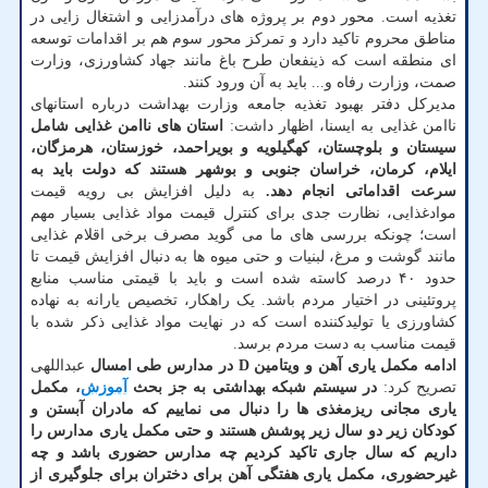
تغذیه است. محور دوم بر پروژه های درآمدزایی و اشتغال زایی در
مناطق محروم تاکید دارد و تمرکز محور سوم هم بر اقدامات توسعه
ای منطقه است که ذینفعان طرح باغ مانند جهاد کشاورزی، وزارت
صمت، وزارت رفاه و... باید به آن ورود کنند.
مدیرکل دفتر بهبود تغذیه جامعه وزارت بهداشت درباره استانهای
ناامن غذایی به ایسنا، اظهار داشت:
استان های ناامن غذایی شامل
سیستان و بلوچستان، کهگیلویه و بویراحمد، خوزستان، هرمزگان،
ایلام، کرمان، خراسان جنوبی و بوشهر هستند که دولت باید به
سرعت اقداماتی انجام دهد.
به دلیل افزایش بی رویه قیمت
موادغذایی، نظارت جدی برای کنترل قیمت مواد غذایی بسیار مهم
است؛ چونکه بررسی های ما می گوید مصرف برخی اقلام غذایی
مانند گوشت و مرغ، لبنیات و حتی میوه ها به دنبال افزایش قیمت تا
حدود ۴۰ درصد کاسته شده است و باید با قیمتی مناسب منابع
پروتئینی در اختیار مردم باشد. یک راهکار، تخصیص یارانه به نهاده
کشاورزی یا تولیدکننده است که در نهایت مواد غذایی ذکر شده با
قیمت مناسب به دست مردم برسد.
ادامه مکمل یاری آهن و ویتامین D در مدارس طی امسال
عبداللهی
تصریح کرد:
در سیستم شبکه بهداشتی به جز بحث
آموزش
، مکمل
یاری مجانی ریزمغذی ها را دنبال می نماییم که مادران آبستن و
کودکان زیر دو سال زیر پوشش هستند و حتی مکمل یاری مدارس را
داریم که سال جاری تاکید کردیم چه مدارس حضوری باشد و چه
غیرحضوری، مکمل یاری هفتگی آهن برای دختران برای جلوگیری از