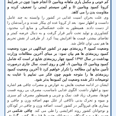
کم خونی و مکمل یاری ماهانه ویتامین D انجام شود؛ چون در شرایط
کرونا کمبود ویتامین D و آهن سیستم ایمنی را تضعیف کرده و
مقاومت بدن را می کاهد.
وی علت بحران امنیت غذایی در کشور را وابسته به چند عامل
دانست و اظهار نمود: بعد از کرونا عده ای بیکار شدند و درآمدشان را
از دست دادند. همینطور به علت خشکسالی و منابع آب محدود،
کشاورزی و تولید تحت تأثیر قرار گرفت و به دنبال عرضه کمتر و
تقاضای بیشتر، قیمت ها افزایش پیدا کرد. از طرفی از نقش تحریم
ها هم نمی توان غافل شد.
وضعیت کمبود ۴ ریزمغذی مهم در کشور
عبداللهی در مورد وضعیت
کمبود ریزمغذی ها هم بیان نمود: بر مبنای آخرین مطالعات وزارت
بهداشت در سال ۱۳۹۲ کمبود چهار ریزمغذی شایع تر است که شامل
کمبود ویتامین D، ویتامین A، آهن و روی است. سال جاری درصورت
تأمین منابع این مطالعه را تکرار خواهیم کرد تا آخرین وضعیت کمبود
ریزمغذی ها را متوجه شویم چون فکر می نماییم با عنایت به
توضیحات ذکر شده وضعیت این کمبودها بدتر شود.
ایشان در ادامه صحبت هایش به عوارض و مضرات چاقی هم اشاره
نمود و اظهار داشت: الگوی غذایی نامناسب، مصرف بی رویه فست
فودها، مصرف زیاد قند، نمک و چربی و همینطور مصرف کم سبزی
و میوه و تحرک بدنی ناکافی از علل مهم اضافه وزن و چاقی و
بیماری های غیرواگیر در کشور است. اضافه وزن و چاقی در کودکان
و نوجوانان کشور روند افزایشی را طی می کند.
چاقی شکمی در
حدود ۲۰ درصد کودکان و نوجوانان هفت تا ۱۸ سال کشور گزارش