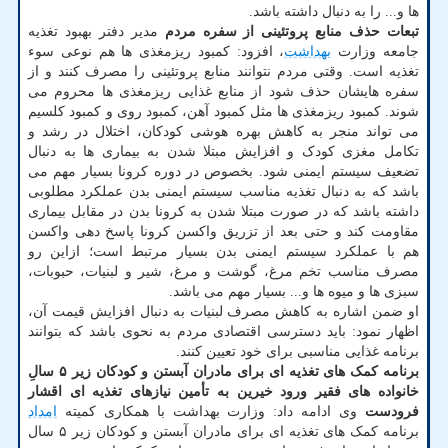
ها و... را به دنبال داشته باشد.
تبعات حذف منابع پروتئینی از سفره مردم
مدیر دفتر بهبود تغذیه
جامعه وزارت
بهداشت
، افزود: کمبود ریزمغذی ها هم نوعی سوء
تغذیه است. وقتی مردم نتوانند منابع پروتئینی را مصرف کنند و از
سفره هایشان حذف شود از منابع غذایی ریزمغذی ها محروم می
شوند. کمبود ریزمغذی ها مثل کمبود آهن، کمبود روی و کمبود کلسیم
می تواند منجر به کاهش بهره هوشی کودکان، اختلال در رشد و
تکامل مغزی کودک و افزایش مبتلا شدن به بیماری ها به دنبال
تضعیف سیستم ایمنی شود. بخصوص در دوره کرونا بسیار مهم می
باشد که به دنبال تغذیه مناسب سیستم ایمنی بدن عملکرد مطلوبی
داشته باشد که در صورت مبتلا شدن به کرونا بدن در مقابل بیماری
مقاومت کند و حتی بعد از تزریق واکسن کرونا پاسخ دهی واکسن
هم با عملکرد سیستم ایمنی بدن بسیار مرتبط است؛ ازاین رو
مصرف مناسب تخم مرغ، گوشت و مرغ، شیر و لبنیات، حبوبات،
سبزی ها و میوه ها و... بسیار مهم می باشد.
او ضمن اشاره به کاهش مصرف لبنیات به دنبال افزایش قیمت آن،
اظهار نمود: باید دسترسی اقتصادی مردم به نحوی باشد که بتوانند
برنامه غذایی مناسبی برای خود تعیین کنند.
برنامه کمک های تغذیه ای برای مادران آبستن و کودکان زیر ۵ سالِ
خانواده های فقیر
ورود خیرین به تأمین نیازهای تغذیه ای اقشار
فرودست
وی ادامه داد: وزارت بهداشت با همکاری کمیته
امداد
برنامه کمک های تغذیه ای برای مادران آبستن و کودکان زیر ۵ سال