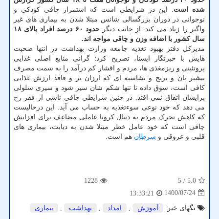
شده است
. این در شرایطی است که استمرار چاقی کودکی و
نوجوانی در دوران بزرگسالی شانس مبتلا شدن به بیماری های غیر
واگیر را زیاد می کند. از جانب دیگر
حدود ۶۰ درصد افراد بالای ۱۸
سال کشور با اضافه وزن و چاقی مواجه اند.
مدیرکل دفتر بهبود تغذیه جامعه وزارت بهداشت در انتها صحبت
هایش با خبرنگار ایسنا، تصریح کرد: گرانی منابع اصلی غذایی
پروتئینی و ریزمغذی ها، مردم و اقشار کم درآمد را به سمت مصرف
بیشتر نان و برنج و نشاسته ای که ارزان تر و فاقد ارزش غذایی
کافی است، سوق داده تا تنها شکم شان سیر شود و سیری سلولی
برایشان اتفاق نمی افتد. در چنین شرایطی چاقی ناشی از فقر رخ
می دهد که خود نوعی سوءتغذیه به حساب می آید. این درحالیست
که کاهش تحرک مردم به دنبال کرونا عاملی مضاعف برای افزایش
چاقی است که خود عامل خطر مبتلا شدن به دیابت، بیماری های
قلبی و عروقی و
سرطان
هم است.
1228
/ 5
5.0
1400/07/24
13:33:21
تگهای خبر:
آموزش
,
امداد
,
بهداشت
,
بیماری