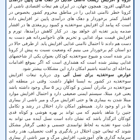
عبداللهی افزود: همچون جهان، در ایران هم تبعات اقتصادی ناشی از
کرونا خطر ناامنی غذایی را در مناطق محروم کشور بخصوص در
اقشار کمتر برخوردار و دهک های درآمدی پایین تر افزایش داده
است که پیامد آن افزایش سوءتغذیه و کمبود ریزمغذی ها در اقشار
صدمه پذیر تغذیه ای خواهد بود.
در کنار کاهش درآمدها، تورم و
افزایش قیمت مواد غذایی و تحریم های ناجوانمردانه هم دست به
دست هم دادند تا احتمال ناامنی غذایی افزایش یابد. از طرفی حالا در
دو استان کم برخوردار می بینیم که وضعیت نسبت به پیش از کرونا
بدتر شده است و شیوع سوءتغذیه کودکان بعنوان یکی از شاخصهای
غذایی بیشتر شده است که هشداری است که اگر بموقع اقدامات
مداخله ای نداشته باشیم امکان دارد این مشکلات بیشتر شود.
عوارض سوءتغذیه برای نسل آتی
وی درباره تبعات افزایش
سوءتغذیه در کشور به ایسنا اظهار داشت: وقتی در منطقه ای
سوءتغذیه در مادران آبستن و کودکان زیر ۵ سال وجود داشته باشد
یعنی فرد مبتلا، سیستم ایمنی ضعیفی دارد و احتمال افزایش موارد
مبتلا شدن به بیماری ها و حتی افزایش مرگ و میر ناشی از بیماری
ها در او وجود دارد. همینطور امکان دارد اختلال در رشد و تکامل
جنین را شاهد باشیم که می تواند بر بهره هوشی و کوتاه قدی
کودکان اثرگذار باشد که نشان داده است نسل آینده می تواند به
علت سوء تغذیه به لحاظ توانمندی جسمی و ذهنی گرفتار مشکل
شوند که تبعاتی چون اختلال در یادگیری و افت تحصیلی، هدر رفت
سرمایه گذاری های آموزشی، افزایش مرگ و میر ناشی از بیماری