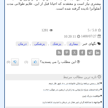
بیشتری نیاز است و معتقدند که احیانا قبل از این، علایم طولانی مدت
آنفلوآنزا نادیده گرفته شده است.
1281
/ 5
5.0
1400/07/27
10:20:11
تگهای خبر:
بیماری
,
پزشك
,
پزشكی
,
درمان
X
این مطلب را می پسندید؟
(0)
(1)
تازه ترین مطالب مرتبط
آغاز رسمی برنامه پزشکی خانواده در ۲۰ شهر فاز دوم
ارائه خدمات ویژه بازتوانی به زائران اربعین در موکب ۱۰۹۲
موفقیت بزرگ چین
مواجهه با مداخله گران غیر مجاز در درمان با جدیت ادامه دارد