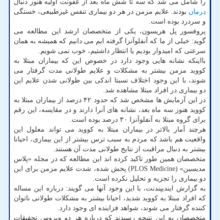
را شامل می شد که سه تا شش ماه بعد از عفونت اولیه هنوز دنبال
درمان
بودند. علایم مزمن در هر دو بیماری تنفس غیرطبیعی، خستگی
و سردرد بوده است.
پروفسور پل هریسون، یکی از متخصصان ارشد این مطالعه می
گوید: خیلی از ما که آنفلوآنزا گرفته ایم می دانیم که همیشه به همان
سرعتی که امیدوار بودیم یا انتظار داشتیم، خوب نمی شویم.
بااینکه نشانه هایی وجود دارد در خصوص این که بیماران مبتلا به
کووید مزمن بیشتر به مشکلات و علایم طولانی مدت گرفتار می
شوند، با این وجود اختلاف نسبتا اندکی بین طولانی شدن علایم این
دو بیماری در افراد مبتلا مشاهده شد.
در این آزمایش ها مشخص شد که حدود ۴۲ درصد از بیماران مبتلا به
کووید هنوز سه ماه بعد، نشانه های آنرا دارند و در مقایسه، این رقم
برای گروه مبتلا به آنفلوآنزا ۳۰ درصد بوده است.
هرچند آمار بالاتر در بیماران مبتلا به کووید می تواند معلول این
واقعیت هم باشد که مردم به سبب ترس بیشتر از این بیماری، احیانا
بیشتر به دنبال مراقبت از نتایج طولانی مدت آن هستند.
متخصصان همین طور تاکید کرده اند این مطالعه که در مجله «پلاس
مدیسین» (PLOS Medicine) پخش شده، شدت علایم مزمن برای این
دو بیماری را تجزیه و تحلیل نکرده است.
به گزارش ایندیپندنت، با این وجود آنها می گویند: درباره این مساله
که افراد مبتلا به کووید شدید، احیانا بیشتر به مشکلات طولانی ناتوان
کننده گرفتار می شوند، شواهد فزاینده ای وجود دارد.
متخصصان به این نتیجه رسیدند که درباره هر دو ویروس تحقیقات