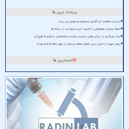
پربحث ترین ها
اینترنت ماهواره ای آمازون مستقیم به موبایل می رسد
انتقاد بیماران هموفیلی از کمبود دارو درخواست از رسانه ها
مرگ دورکاری در ایران وقتی اینترنت ناپایدار متخصصان را ملزم به کوچ کرد
رهبر شهید از اصلی ترین حامیان جامعه پزشکی در چهار دهه گذشته بودند
جدیدترین ها