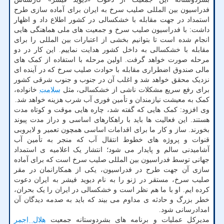
فدراسیون بین المللی صلیب سرخ به ایران برای آماده سازی طرح
استمداد در جهت مقابله با خشکسالی در کشور اطلاع داد و اظهار
داشت: با فدراسیون صلیب سرخ و جمعیت های ملی هماهنگی هایی
انجام شده است تا بتوانیم بخشی از اعتبارات بین المللی را برای
مقابله با خشکسالی به داخل کشور هدایت نماییم. این کار در دو
مرحله صورت خواهد گرفت. اولین مرحله با استفاده از کمک های
مالی صندوق اضطراری مقابله با حوادث صلیب سرخ که در آینده ای
نزدیک محقق خواهد شد و اغلب آن در جنوب و جنوب شرقی کشور
برای رفع سریع مشکلات ناشی از خشکسالی، مثل
سلامت
خانواده،
کمک به معیشت نیازمندان و تأمین فوری آب شرب هزینه خواهد شد.
وی افزود: کمک هایی که گفته شد، چاره هایی موقت و کوتاه مدت
هستند. این فعالیت ها باید با راهکارهای اساسی و دراز مدت پیوند
بخورند. ساز و کار ما برای اقدامات اساسی همچون تعمیر و لایروبی
قنوات و پروژه های خطوط انتقال آب که منجر به تأمین آب
آشامیدنی سالم و پایدار می شود؛ انتشار یک اعلامیه ی استمداد
جهانی توسط فدراسیون بین المللی صلیب سرخ است که برای آماده
سازی آن جهت طرح در فدراسیون، یکی از همکارانمان در مقر
صلیب سرخ، مستقر در ژنو را به نام دیوید فیشر به ایران دعوت
کرده ایم. او با ما هم نظر است و خشکسالی در ایران را یک بحران،
خطر بزرگ و حادثه ی مداوم می بیند که باید به صدمه دیدگان آن
امدادرسانی شود.
مدیرکل عملیات و برنامه های بشردوستانه جمعیت
هلال احمر