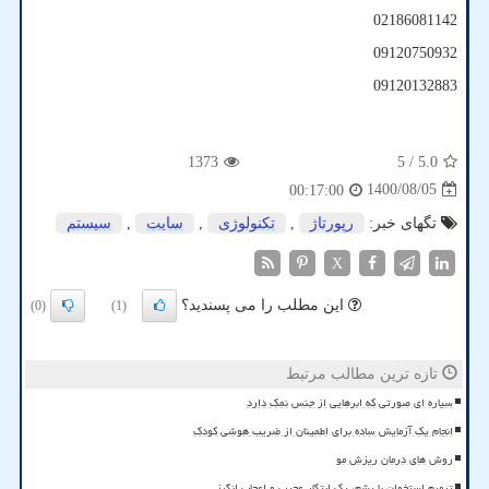
02186081142
09120750932
09120132883
1373
/ 5
5.0
1400/08/05
00:17:00
تگهای خبر:
رپورتاژ
,
تكنولوژی
,
سایت
,
سیستم
X
این مطلب را می پسندید؟
(0)
(1)
تازه ترین مطالب مرتبط
سیاره ای صورتی که ابرهایی از جنس نمک دارد
انجام یک آزمایش ساده برای اطمینان از ضریب هوشی کودک
روش های درمان ریزش مو
ترمیم استخوان با پشم، یک ابتکار عجیب و اعجاب انگیز