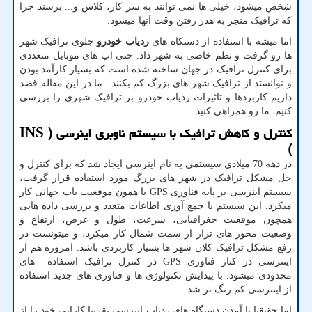
شخص میشود، خیلی ها نمی توانند به سر کار، کلاس و... برسند چرا
که ترافیک منجر به هدر رفتن وقت آنها میشود.
اما میشه با استفاده از دستکاه های
ردیاب خودرو
جلوی ترافیک شهر
ها رو گرفت و نظم خاصی به شهر داد. حتی اپ های موبایل متعددی
برای کنترل ترافیک در جهان ساخته شده است که بسیار کارآمد بودن
و توانستد از ترافیک شهر های بزرگ کم بکنند.. ما در این مقاله قصد
داریم کاربردها و تاثیرات ردیاب خودرو بر ترافیک شهری را بررسی
کنیم. ما رو همراهی کنید.
کنترل و کاهش ترافیک با سیستم ناوبری اینرسی (
INS
)
در دهه 70 میلادی سیستمی به نام اینرسی ایجاد شد که برای کنترل و
حل مشکل ترافیک در شهر های بزرگ مورد استفاده قرار گرفت،
سیستم اینرسی بر پایه فناوری
GPS
یا همون موقعیت یاب جهانی کار
میکرد. این سیستم با جمع آوری اطاعات متعدد و بررسی داده هایی
همچون موقعیت جغرافیایی، سرعت، طول و عرض، ارتفاع و
وضعیت محور های تراز از سمت شمال کار میکرد، و میتونست در
رفع مشکل ترافیک کلان شهر ها بسیار کاربردی باشد. امروزه هم از
اینترسی در کنار فناوری
GPS
در کنترل ترافیک استفاده های
محدودی میشود. با پیدایش تکنولوژی ها و فناوری های جدید استفاده
از اینترسی کم رنگ تر شد.
اما حقیقتا با آمدن دستگاه های ردیاب اینرسی تقریبا کارایی خود را از