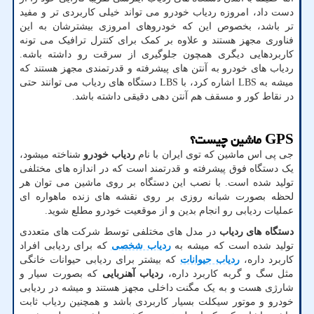
دست داد، امروزه ردیاب خودرو می تواند خیلی کاربردی تر و مفید
تر باشد، بخصوص این که خودروهای امروزی بیشترشان به این
فناوری مجهز هستند و علاوه بر کمک برای کنترل ترافیک می تونه
کاربردهایی دیگری همچون جلوگیری از سرقت رو داشته باشه.
ردیاب های خودرو به آنتن های پیشرفته و قدرتمندی مجهز هستند که
میشه به
LBS
اشاره کرد، با
LBS
دستگاه های ردیاب می توانند حتی
در نقاط کور و مسقف هم آنتن دهی دقیقی داشته باشد.
GPS
ماشین چیست؟
جی پی اس ماشین که توی ایران با نام
ردیاب خودرو
شناخته میشود،
یک دستگاه فوق پیشرفته و قدرتمند است که در اندازه های مختلفی
تولید شده است. با نصب این دستگاه بر روی ماشین می توان هر
لحظه بصورت شبانه روزی بر روی نقشه های زنده ماهواره ای
عملیات ردیابی رو انجام بدین و از موقعیت خودرو مطلع شوید.
دستگاه های ردیاب
در مدل های مختلفی توسط شرکت های متعددی
تولید شده است که میشه به
ردیاب شخصی
که برای ردیابی افراد
کاربرد داره،
ردیاب حیوانات
که بیشتر برای ردیابی حیوانات خانگی
مثل سگ و گربه کاربرد داره،
ردیاب آهنربایی
که بصورت سیار و
شارژی هست و به یک مگنت داخلی مجهز هستند و میشه در ردیابی
خودرو و موتور سیکلت بسیار کاربردی باشد و همچنین ردیاب ثابت