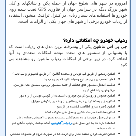
امروزه در شهر های شلوغ جهان از جمله پکن و شانگهای و کلی
شهر بزرگ دیگه در سراسر جهان از فناوری
GPS
نصب شده روی
خودرو ها استفاده های بسیار زیادی در کنترل ترافیک میشود، استفاده
از ردیاب خودرو برخی از شهر های جهان یکی از الزامات است.
ردیاب خودرو چه امکاناتی داره؟
جی پی اس ماشین
یکی از پیشرفته ترین مدل های ردیاب است که
با پشتیبانی از سنسور های متعدد میشه امکانات متعددی به آنها
اضافه کرد، در زیر برخی از امکانات ردیاب ماشین رو مشاهده می
کنید:
امکان ردیابی از طریق اپ موبایل و سامانه آنلاین ( از طریق کامپیوتر و لپ تاپ )
قابلیت نصب بر روی هر نوع وسیله نقلیه قدیمی و جدید
قابلیت اتصال سنسور های مختلف از جمله سنسور لرزشی، سنسور دما، دوربین،
میکروفون، رله قطع کن و...
امکان خاموش و روشن کردن خودرو با استفاده از گوشی موبایل از راه دور
امکان باز و بسته کردن درهای ماشین از راه دور با گوشی موبایل
امکان ذخیره سازی اطلاعات گذشته در آرشیو
امکان مشاهده سرعت ماشین و محل های متوقف شده
در برخی مدل های نیازی به سیم کشی نیست و بصورت آهنربایی میشه ازش
استفاده کرد که به این مدل های
ردیاب آهنربایی
گفته میشه، ردیاب مگنتی هم
شناخته میشه.
امکان تعریف کردن منطقه مجاز برای تردد که در صورت خروج از محدوده مشخص