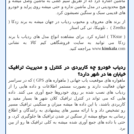
ماشین اشاره کرد که از طریق سیم کشی به ماشین وصل میشه و
هیچ محدودیتی در مدل ماشین نداره و حتی میشه روی پراید و خودرو
های قدیمی سبک و سنگین نصبشون کرد.
از برند های معروف و محبوب ردیاب در جهان میشه به برند زدکا (
Zeedka
) ، تلونیکا، تی کی استار
(
TKstar
) اشاره کرد. برای مشاهده انواع مدل های ردیاب با برند
زدکا می توانید به سایت فروشگاهی کیم کالا به نشانی
.com
kimkala
www.
مراجعه کنید.
ردیاب خودرو چه کاربردی در کنترل و مدیریت ترافیک
خیابان ها در شهر دارد؟
ماهواره های موقعیت یاب جهانی ( ماهواره های
GPS
) که در سراسر
جهان فعالیت دارند و بصورت مستمر اطلاعات و داده هایی را از
ردیاب های نصب شده بر روی خودروها جمع آوری می کنند. داده
هایی که می تواند در کنترل ترافیک کلان شهر ها بسیار مفید و
کاربردی باشند، با این داده ها میشه میزان و سنگینی ترافیک مسیر
رو تشخیص داد و با ارائه مسیر های پیشنهادی به رانندگان و اطلاع
رسانی به موقع میشه از سنگین تر شدن ترافیک ها جلوگیری کرد، و
حتی با داده های جمع آوری شده میشه به کلی ترافیک ها رو از بین
برد.