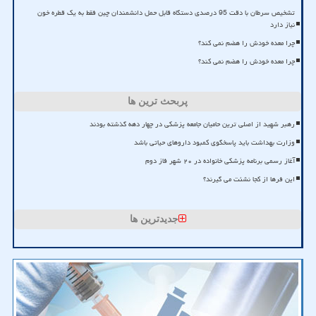
تشخیص سرطان با دقت 95 درصدی دستگاه قابل حمل دانشمندان چین فقط به یک قطره خون
نیاز دارد
چرا معده خودش را هضم نمی کند؟
چرا معده خودش را هضم نمی کند؟
پربحث ترین ها
رهبر شهید از اصلی ترین حامیان جامعه پزشکی در چهار دهه گذشته بودند
وزارت بهداشت باید پاسخگوی کمبود داروهای حیاتی باشد
آغاز رسمی برنامه پزشکی خانواده در ۲۰ شهر فاز دوم
این فرها از کجا نشئت می گیرند؟
جدیدترین ها