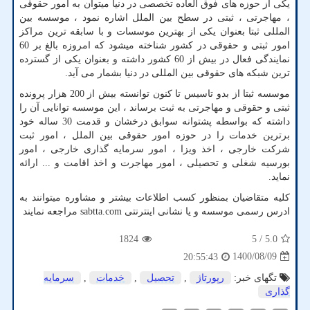
یکی از حوزه های فوق العاده تخصصی در دنیا میتوان به امور حقوقی
، مهاجرتی ، ثبتی در سطح بین الملل اشاره نمود ، موسسه بین
المللی ثبتا بعنوان یکی از بهترین موسسات و با سابقه ترین مراکز
امور ثبتی و حقوقی در کشور شناخته میشود که امروزه بالغ بر 60
نمایندگی فعال در بیش از 60 کشور داشته و بعنوان یکی از گسترده
ترین شبکه های حقوقی بین المللی در دنیا بشمار می آید.
موسسه ثبتا از بدو تاسیس تا کنون توانسته بیش از 200 هزار پرونده
ثبتی و حقوقی و مهاجرتی به ثبت برساند ، این موسسه توانایی آن را
داشته که بواسطه پشتوانه سوابق درخشان و قدمت 30 ساله خود
برترین خدمات را در حوزه امور حقوقی بین الملل ، امور ثبت
شرکت خارجی ، اخذ ویزا ، امور سرمایه گذاری خارجی ، امور
بورسیه شغلی و تحصیلی ، امور مهاجرت و اخذ اقامت و ... ارائه
نماید.
کلیه متقاضیان بمنظور کسب اطلاعات بیشتر و مشاوره میتوانند به
ادرس رسمی موسسه و یا نشانی اینترنتی
sabtta.com
مراجعه نمایند
1824
/ 5
5.0
1400/08/09
20:55:43
تگهای خبر:
رپورتاژ
,
تحصیل
,
خدمات
,
سرمایه
گذاری