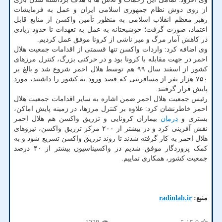
از روی دوش نظام جمهوری اسلامی ایران و عمل به فرمایشات
رهبر معظم انقلاب اسلامی به منظور تأمین واکسن از منابع قابل
اعتماد، صورت گرفت؛ خوشبختانه به عمل به تعهدات تا حدود زیادی
در کاهش آمار مرگ و میر ناشی از کرونا موفق عمل کردیم.
وی اضافه کرد: واردات واکسن تنها قسمتی از اقدامات جمعیت هلال
احمر در جهت مقابله با کرونا بود و در حرکتی بزرگ، کنترل مرزهای
کشور از اسفند سال ۹۹ هم توسط هلال احمر شروع شد و بالغ بر
۷۵۰ هزار نفر از مسافرینی که قصد ورود به کشور را داشتند، مورد
پایش قرار گرفتند.
رئیس جمعیت هلال احمر ضمن اشاره به سایر اقدامات جمعیت هلال
احمر خاطرنشان کرد: علاوه بر کنترل مرزها، در زمینه پایش اماکن،
بستری و
درمان
بیماران کرونایی و تزریق واکسن هم هلال احمر
نقش آفرینی کرد و در بیشتر از ۲۰۰ مرکز تزریق واکسن، نیروهای
هلال احمر به کار گرفته شدند تا روند تزریق واکسن تسریع شود و به
کمک پروردگار موفق شدیم در واکسیناسیون بیشتر از ۴۰ درصد
جمعیت کشور، همکاری نماییم.
منبع:
radinlab.ir