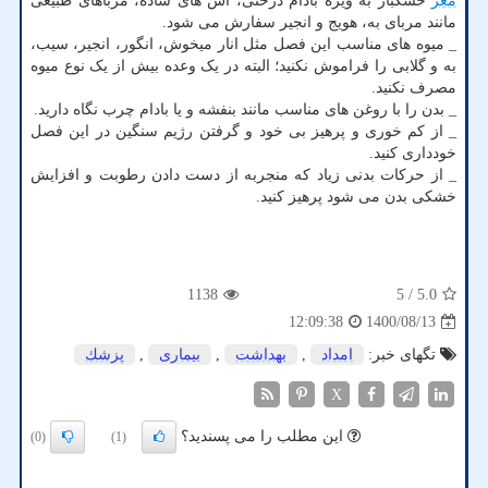
مغز
خشکبار به ویژه بادام درختی، آش های ساده، مرباهای طبیعی
مانند مربای به، هویج و انجیر سفارش می شود.
_ میوه های مناسب این فصل مثل انار میخوش، انگور، انجیر، سیب،
به و گلابی را فراموش نکنید؛ البته در یک وعده بیش از یک نوع میوه
مصرف نکنید.
_ بدن را با روغن های مناسب مانند بنفشه و یا بادام چرب نگاه دارید.
_ از کم خوری و پرهیز بی خود و گرفتن رژیم سنگین در این فصل
خودداری کنید.
_ از حرکات بدنی زیاد که منجربه از دست دادن رطوبت و افزایش
خشکی بدن می شود پرهیز کنید.
1138
/ 5
5.0
1400/08/13
12:09:38
تگهای خبر:
امداد
,
بهداشت
,
بیماری
,
پزشك
X
این مطلب را می پسندید؟
(0)
(1)