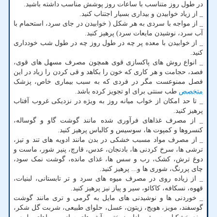
در طول روز متناسب با ساعات روز پوشش مناسب داشته باشید.
_ از زیاد خوابیدن و بیداری بسیار اجتناب کنید.
_ از مواجه با سردی به هر شکل ( خوابیدن در جای سرد، استحمام با
آب سرد، نوشیدن مایعات سرد) پرهیز کنید.
_ از خوابیدن با معده پر چه در طول روز چه در طول شب خودداری
کنید.
_ انواع روش های پاکسازی قوی همچون مصرف مسهل های قوی،
فصد، حجامت و هر کاری که خون را بکاهد و قی کردن را زیاد در این
فصل ممنوعست مگر در فردی که به سبب بیماری خاص، پزشک
متخصص
طب سنتی برای او تجویز کرده باشد.
_ تا حد امکان از خواب میانه روز به ویژه در نزدیکی غروب آفتاب
پرهیز کنید.
_ از مصرف غذاهای فرآوری شده مانند گوشت گاو و گوساله،
کنسروها و کمپوت ها، سوسیس و کالباس پرهیز کنید.
_ از مصرف مواد مسبب خشکی در بدن مانند ادویه های تند و تیز،
ترشی ها، سرخ کردنی ها، بادنجان، عدس، قارچ، پنیر شور، ماست و
دوغ ترش، کشک، رب و سس ها، غذای مانده، گوشت نمک سود،
چای پررنگ، شوری ها و... پرهیز کنید.
_ از زیاده روی در مصرف میوه های سرد و تر تابستانی، لبنیات،
قهوه، نسکافه، کاکائو، سیر و پیاز نیز پرهیز کنید.
_ خوردنی ها و نوشیدنی های مایل به گرمی و تری مانند گوشت
گوسفند، مویز، هویج، زیتون، عسل، حلوای طبیعی، شربت گل شکر،