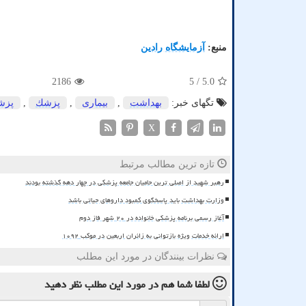
منبع:
آزمایشگاه رادین
2186
/ 5
5.0
تگهای خبر:
بهداشت
,
بیماری
,
پزشك
,
پزش
X
تازه ترین مطالب مرتبط
رهبر شهید از اصلی ترین حامیان جامعه پزشکی در چهار دهه گذشته بودند
وزارت بهداشت باید پاسخگوی کمبود داروهای حیاتی باشد
آغاز رسمی برنامه پزشکی خانواده در ۲۰ شهر فاز دوم
ارائه خدمات ویژه بازتوانی به زائران اربعین در موکب ۱۰۹۲
نظرات بینندگان در مورد این مطلب
لطفا شما هم
در مورد این مطلب
نظر دهید