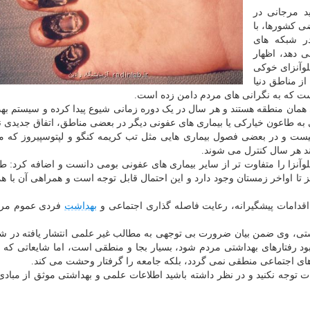
د مرجانی در
 کشورها، با
در شبکه های
 دهد، اظهار
لوآنزای خوکی
ز مناطق دنیا
است که به نگرانی های مردم دامن زده است.
 همان منطقه هستند و هر سال در یک دوره زمانی شیوع پیدا کرده و سیستم به
 به طاعون خیارکی یا بیماری های عفونی دیگر در بعضی مناطق، اتفاق جدیدی 
 نیست و در بعضی فصول بیماری هایی مثل تب کریمه کنگو و لپتوسپیروز که
آنزا را متفاوت تر از سایر بیماری های عفونی بومی دانست و اضافه کرد: 
ییز تا اواخر زمستان وجود دارد و این احتمال قابل توجه است و همراهی آن با ه
 اقدامات پیشگیرانه، رعایت فاصله گذاری اجتماعی و
بهداشت
فردی عموم مردم
ی، وی ضمن بیان ضرورت بی توجهی به مطالب غیر علمی انتشار یافته در ش
بود رفتارهای بهداشتی مردم شود، بسیار بجا و منطقی است، اما شایعاتی که ا
های اجتماعی منطقی نمی گردد، بلکه جامعه را گرفتار وحشت می کند.
ت توجه نکنید و در نظر داشته باشید اطلاعات علمی و بهداشتی موثق از مبا