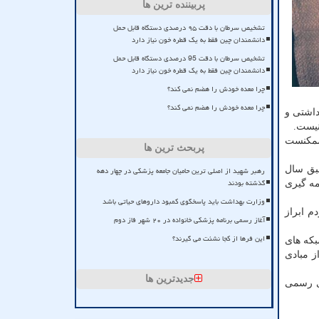
پربیننده ترین ها
تشخیص سرطان با دقت ۹۵ درصدی دستگاه قابل حمل
دانشمندان چین فقط به یک قطره خون نیاز دارد
تشخیص سرطان با دقت 95 درصدی دستگاه قابل حمل
دانشمندان چین فقط به یک قطره خون نیاز دارد
چرا معده خودش را هضم نمی کند؟
چرا معده خودش را هضم نمی کند؟
داشتی و
نیست.
 ممکنست
پربحث ترین ها
طبق سال
رهبر شهید از اصلی ترین حامیان جامعه پزشکی در چهار دهه
گذشته بودند
مه گیری
وزارت بهداشت باید پاسخگوی کمبود داروهای حیاتی باشد
 ابراز
آغاز رسمی برنامه پزشکی خانواده در ۲۰ شهر فاز دوم
این فرها از کجا نشئت می گیرند؟
بکه های
ز مبادی
جدیدترین ها
دی رسمی