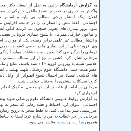
به گزارش آزمایشگاه رادین به نقل از ایسنا،
دکتر مجی
واکنش به اخباری در خصوص شیوع طاعون خیارکی در بعضی
اعلان اینکه انتشار برخی مطالب بی پایه و اساس 
اجتماعی، فقط تنش و اضطراب را در جامعه افزایش می
نمود: بروز بیماری های عفونی همچون تب کریمه کنگو، آنف
و طاعون خیارکی همزمان با شیوع بیماری کرونا در بعضی ا
و انتشار مطالب غیر علمی دراین زمینه، یکی از مواردی 
وی افزود: خیلی از این بیماری ها در بعضی کشورها، بومی
درمانی را درگیر می کند؛ بدین سبب مشاهده موارد آلودگی
مرجانی اشاره کرد: کشور ما نیز از این مساله مستثنی
علائمی شبیه به ویروس کووید-19 داشته باشند، شایع و مانند هر سال کنترل می شوند.
عضو هیئت علمی دانشگاه علوم پزشکی شهید بهشتی، آنفلو
های گذشته، امسال نیز احتمال شیوع آنفلوآنزا از اوایل پا
کرونا مشکلات بیشتری را به دنبال خواهد داشت.
مرجانی در ادامه از غلبه بر این دو معضل به کمک انجام
امیدواری کرد.
به گزارش روابط عمومی دانشگاه علوم پزشکی شهید بهشت
اجتماعی، عنوان کرد: احتیاط و هشدارهایی که منجر به به
غیررسمی نشر پیدا می کنند، نه فقط منجر به ترویج رفتار
مرجانی در آخر خطاب به مردم اشاره کرد: لطفا به شایعا
همچون
وزارت بهداشت
، منتشر می شود.