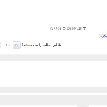
1399/04/28
13:35:21
كی
این مطلب را می پسندید؟
(1)