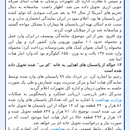
و سپس با نظارت اداره کل تجهیزات پزشکی به هیات امنای صرفه
جویی ارزی تحویل داده می شد، اظهار داشت: متاسفانه به دنبال
تحریم های آمریکا از سال ۹۹ به بعد شرکت سوئدی که تولید کننده
این پانسمان ها بود، اعلام نمود در ایران نمایندگی انحصاری ندارد و به
سبب عدم امکان تهیه این پانسمان ها بیماران با مشکل مواجه گشتند
و متاسفانه چند تن از مبتلایان فوت کردند.
وی افزود: پس از این موضوع، نمایندگی یونیسف در ایران وارد عمل
و محموله حدود ۱.۱ میلیون یورویی وارد کشور کرد و پول این
محموله را آلمان بعنوان کمک های بشردوستانه پرداخت کرد؛ محموله
وارد شده ۱۳۷ پالت و به وزن ۶۵۵۰ کیلوگرم بود که وارد انبار هیات
امنا شد.
۱۴ حواله از پانسمان های اهدایی به خانه "ای بی" شده تحویل داده
شده است
رحیم نیا اشاره کرد: در خرداد ماه ۹۹ پانسمان های وارد شده توسط
نمایندگان هیات امنا و مرکز مدیریت پیوند شمارش و طی یک صورت
جلسه به معاون درمان و اداره کل تجهیزات اعلام گردید.
مدیرکل دفتر بازرسی، ارزیابی عملکرد و پاسخگویی به شکایات
وزارت بهداشت
با اشاره به این که تعدادکل پانسمان های وارد شده
۸۶ هزار و ۳۴۰ قطعه بود که ۱۴ حواله از این پانسمان ها تحویل خانه
ای بی شده است، توضیح داد: ۷۱ هزار و ۸۴۷ قطعه تحویل شده و
۱۴ هزار و ۴۹۳ قطعه حالا در انبار هیات امنا موجود است که در
صورت نیاز و درخواست تحویل خانه ای بی خواهد شد.
بنابر اعلام روابط عمومی وزارت
بهداشت
، او در آخر اشاره کرد: با