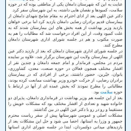
عنایت به این که شهرستان دامغان یکی از مناطقی بوده که در حوزه
سلامت، کمبودها و نقصان هایی داشته، به این شهرستان سفر کرد.
دکتر عین اللهی بعد از ادای احترام به مقام شامخ شهدای دامغان از
بیمارستان قدیم برادران رضایی دامغان بازدید کرد اما برخی خواهان
بازدید وزیر بهداشت از همه بخش های این بیمارستان شدند که به
علت کمبود وقت، از این افراد درخواست شد که مطالبات را هم به
صورت مکتوب و هم در جلسه شورای اداری شهرستان دامغان
مطرح کنند.
در جلسه شورای اداری شهرستان دامغان که بعد از بازدید دکتر عین
اللهی از بیمارستان ولایت این شهرستان برگزار شد، علاوه بر نماینده
مردم در مجلس، فرماندار و امام جمعه دامغان و چندین نفر از
اقشار مختلف همچون فعالان در حوزه صنعت، معدن، کشاورزی،
بانوان، خیّرین، حضور داشتند، برخی از افرادی که در بیمارستان
برادران رضایی، از حرکت خودرو وزیر بهداشت ممانعت کرده بودند،
مطالباتی را مطرح نمودند که بخش عمده ای از آنها در ارتباط با
حوزه
سلامت
بود.
بعد از این جلسه هم وزیر بهداشت در فرمانداری دامغان، پذیرای دو
خانواده شهید و تعدادی از اقشار مختلف بود که مشکلات خویش را
مستقیما و رو در رو با دکتر عین اللهی در بین گذاشتند.
مشکلات اصلی و عمومی شهرستانها پیش از سفر ریاست محترم
جمهور و وزرا به استانها، احصا می شود و حل این مشکلات بعد از
بازدیدهای میدانی دولتمردان، ابتدا در جلسه شورای اداری استانها