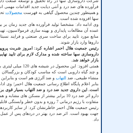
شرکت داروسازی سها در راه تحقیق و توسعه صنعت دارو
فرآورده های ضد درد و آنتی دیابت جدید اقدامات مهمی ان
و همینطور چندین محصول گیاهی به فهرست
محصولات
تحق
سها افزوده شده است.
وی ادامه داد: مشخصا تولید فرآورده های جدید زمان بر بو
عمده آن مطالعات پایداری و بهینه سازی فرمولاسیون، تهیه 
منابع مورد تایید برای ساخت سری صنعتی و فرایند نسبتا
داروها وارد بازار شوند.
رئیس جمعیت هلال احمر اشاره کرد: امروز شربت پروپو
داروسازی سها ساخته شده و مدارک لازم برای تایید نهایی
بازار خواهد شد.
و چند گیاه دارویی است که مناسب کودکان و بزرگسالان اس
منشاء طبیعی، ضد
التهاب
و ضد آلرژی هم است و بنابراین بعنوان مکم
بنابر اعلام پایگاه اطلاع رسانی جمعیت هلال احمر؛ وی ادام
است. این داروی جدید ضد درد و ضد التهاب بسیار قوی برا
متفاوت با رژیم درمانی 7 روزه و بدون خطر وابستگی قابلیت تجویز دارد.
رئیس جمعیت هلال احمر خاطرنشان کرد: از سایر کاربردهای 
جهت بهبود است. اثر ضد درد بهتر در دردهای پس از عمل 
داد.