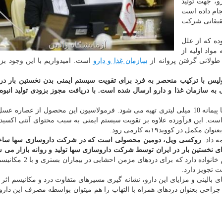
، جهت تولید
جام داده است
یقاتی شرکت
ده که از علل
مواد اولیه از
 طولانی گرفتن پروانه از
سازمان غذا و دارو
است. امیدواریم با این وجود بز
لیس با ترکیب منحصر به فرد برای تقویت سیستم ایمنی بدن نخستین بار د
 به سازمان غذا و دارو ارسال شده است. با دریافت مجوز بزودی تولید انبوه 
همتی افزود: این محصول در شیشه های 120 میلی لیتری با پیمانه 10 میلی لیتری تهیه می شود. فرمولاسیون این محصول از عص
ت. این فرآورده علاوه بر تقویت سیستم ایمنی به سبب محتوای آنتی اکسیدان 
ل در کووید۱۹به کارمی رود.
ه داد:
روکسی ویل، دومین محصولی است که در شرکت داروسازی سها ساخ
ی نخستین بار در ایران توسط شرکت داروسازی سها تولید و روانه بازار می ش
دارو اثر ضد درد 10 برابر بیشتر از مسکن های مشابه و هم خانواده دارد
بالینی و مزایای این دارو، نشانه گیری مسیرهای متفاوت درد و مکانیسم اثر چ
جراحی بعنوان دردهای همراه با التهاب را هم میتوان بواسطه مصرف این دا