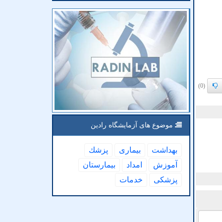
(0)
موضوع های آزمایشگاه رادین
بهداشت
بیماری
پزشك
آموزش
امداد
بیمارستان
پزشكی
خدمات