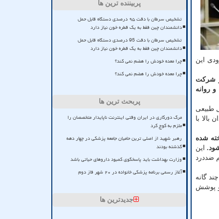
پربیننده ترین ها
تشخیص سرطان با دقت ۹۵ درصدی دستگاه قابل حمل
دانشمندان چین فقط به یک قطره خون نیاز دارد
تشخیص سرطان با دقت 95 درصدی دستگاه قابل حمل
دانشمندان چین فقط به یک قطره خون نیاز دارد
ودی این
چرا معده خودش را هضم نمی کند؟
چرا معده خودش را هضم نمی کند؟
ر شرکت
و روانه
پربحث ترین ها
اره عسل طبیعی
مرگ دورکاری در ایران وقتی اینترنت ناپایدار متخصصان را
بالا با
ملزم به کوچ کرد
رهبر شهید از اصلی ترین حامیان جامعه پزشکی در چهار دهه
ته شده
گذشته بودند
ود.
این
 که برای دردهای مزمن احشایی در بیماران بستری و با 2 مکانیسم ضددرد
وزارت بهداشت باید پاسخگوی کمبود داروهای حیاتی باشد
آغاز رسمی برنامه پزشکی خانواده در ۲۰ شهر فاز دوم
ند گانه
رو پوشش
جدیدترین ها