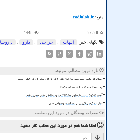
منبع:
radinlab.ir
1448
/ 5
5.0
تگهای خبر:
التهاب
,
جراحی
,
دارو
,
داروسا
X
تازه ترین مطالب مرتبط
انتقاد از تغییر سیاست سازمان غذا و دارو جان بیماران در خطر است
چرا معده خودش را هضم نمی کند؟
آسم شدید اغلب با سایر مشکلات جدی سلامتی همراه می باشد
خطرات گرمازدگی برای اندام های حیاتی بدن
نظرات بینندگان در مورد این مطلب
لطفا شما هم
در مورد این مطلب
نظر دهید