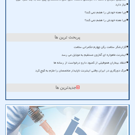
نیاز دارد
چرا معده خودش را هضم نمی کند؟
چرا معده خودش را هضم نمی کند؟
پربحث ترین ها
گزارشگر سلامت رکن چهارم حکمرانی سلامت
اینترنت ماهواره ای آمازون مستقیم به موبایل می رسد
انتقاد بیماران هموفیلی از کمبود دارو درخواست از رسانه ها
مرگ دورکاری در ایران وقتی اینترنت ناپایدار متخصصان را ملزم به کوچ کرد
جدیدترین ها