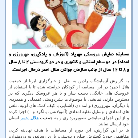
مسابقه نمایش عروسکی مهریاد (آموزش و یادگیری، مهرورزی و
امداد) در دو سطح استانی و کشوری و در دو گروه سنی ۴ تا ۸ سال
و ۸ تا ۱۲ سال از جانب سازمان جوانان هلال احمر درحال اجراست.
به گزارش آزمایشگاه رادین به نقل از خبرگزاری ایرنا از جمعیت
هلال احمر؛ در این مسابقه از کودکان خواسته شده تا با استفاده از
عروسک های خانگی، دست ساز و یا هر عروسک دیگری که در
دسترس دارند، نمایشی با موضوعات بشردوستی (همدلی و همدردی
با دیگران، مهرورزی) و امدادی (آشنایی با کیف کمک های اولیه، تلفن
های امدادی و وسایل نقلیه امدادی (آمبولانس، بالگرد و...) اجرا کرده
و از این اجرای نمایشی تصویربرداری و به جمعیت
هلال احمر
استان
خود ارسال نمایند.
بنا بر این گزارش، این دوره از مسابقات با هدف نهادینه کردن
مفاهیمی چون؛ گسترش صلح و دوستی، یاری رساندن به دردمندان،