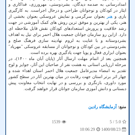
امدادرسانی به صدمه دیدگان، بشردوستی، مهرورزی، فداکاری و
ایثار در کودکان و نوجوانان طراحی و درحال اجراست. به کارگیری
بازی و
هنر
بعنوان سرگرمی و نمایش عروسکی بعنوان بخشی از
هنر، یکی از بهترین و موفق ترین روش های کمک آموزشی در جهت
رشد خلاقیت و پرورش استعدادهای کودکان نقش قابل ملاحظه ای
دارد. ازاین رو سازمان جوانان جمعیت هلال احمر برای نیل به اهداف
بشردوستانه و با عنایت به لزوم نهادینه سازی فرهنگ صلح و
بشردوستی در بین کودکان و نوجوانان از مسابقه عروسکی "مهریاد"
بعنوان ابزاری فعال و پویا جهت یادگیری بهره برده است.
همچنین بعد از اتمام مهلت ارسال آثار (پایان آبان ماه ۱۴۰۰)، در
مرحله ارزیابی استانی به هشت نفر از صاحبان این آثار، جوایز و لوح
تقدیر به امضاء مدیرعامل جمعیت هلال احمر استان اهداء شده و
چهار اثر برتر استان جهت رقابت در میان بهترین آثار در سطح کشور
مورد داوری، بازنگری و بررسی و در نهایت انتخاب معاونت پیش
دبستانی و دانش آموزی سازمان جوانان قرار خواهند گرفت.
منبع:
آزمایشگاه رادین
1539
/ 5
5.0
1400/08/23
10:06:29