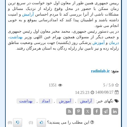
رییس جمهوری همین طور از معاون اول خود خواست در سریع ترین
زمان ممکن با حضور در محل وقوع زلزله از نزدیک مسائل و
مشکلات ناشی از آنرا بررسی کند تا مردم احساس
آرامش
و امنیت
داشته باشند و اطمینان پیدا کنند که امدادرسانی بموقع و به خوبی
انجام می شود.
در پی دستور رئیس جمهوری، محمد مخبر معاون اول رئیس جمهوری
و جمعی دیگر از مسولان همچون بهرام عین اللهی وزیر
بهداشت
،
درمان
و
آموزش
پزشکی روز (یکشنبه) جهت بررسی وضعیت مناطق
زلزله زده و نیز تامین نیاز زلزله زدگان به استان هرمزگان رفتند.
منبع:
radinlab.ir
1351
/ 5
5.0
1400/08/27
14:25:23
تگهای خبر:
آرامش
,
آموزش
,
امداد
,
بهداشت
X
این مطلب را می پسندید؟
(0)
(1)