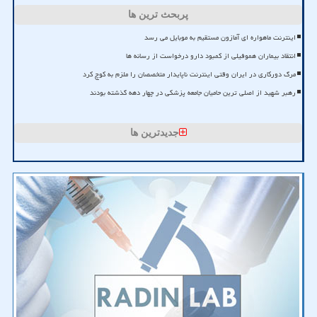
پربحث ترین ها
اینترنت ماهواره ای آمازون مستقیم به موبایل می رسد
انتقاد بیماران هموفیلی از کمبود دارو درخواست از رسانه ها
مرگ دورکاری در ایران وقتی اینترنت ناپایدار متخصصان را ملزم به کوچ کرد
رهبر شهید از اصلی ترین حامیان جامعه پزشکی در چهار دهه گذشته بودند
جدیدترین ها