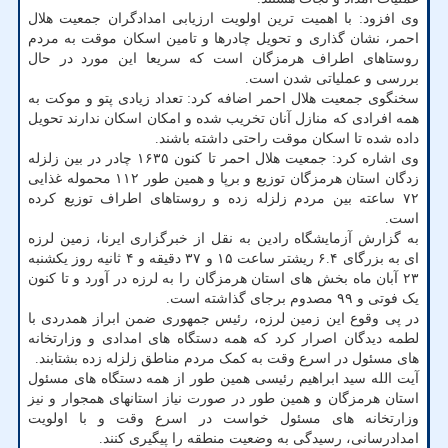
وی افزود: با اهمیت ترین اولویت ارزیابی امدادگران جمعیت هلال
احمر، نشان گذاری و تحویل چادرها و تامین اسکان موقت به مردم
روستاهای اطراف هرمزگان است که سریعا این مورد در حال
بررسی و عملیاتی شدن است.
سخنگوی جمعیت هلال احمر اضافه کرد: تعداد زیادی پتو و موکت به
همه افرادی که منازل آنان تخریب شده و امکان اسکان ندارند تحویل
داده شده تا اسکان موقت راحتی داشته باشند.
وی اشاره کرد: جمعیت هلال احمر تا کنون ۱۶۳۵ چادر در بین زلزله
زدگان استان هرمزگان توزیع و برپا و همین طور ۱۱۲ محموله غذایی
۷۲ ساعته بین مردم زلزله زده و روستاهای اطراف توزیع کرده
است.
به گزارش آزمایشگاه رادین به نقل از خبرگزاری ایرنا، زمین لرزه
ای به بزرگای ۶.۴ ریشتر ساعت ۱۵ و ۳۷ دقیقه و ۴ ثانیه روز یکشنبه
۲۳ آبان ماه بخش های استان هرمزگان را به لرزه در آورد و تا کنون
یک فوتی و ۹۹ مصدوم برجای گذاشته است.
در پی وقوع این زمین لرزه، رئیس جمهوری ضمن ابراز همدردی با
لطمه دیدگان اصرار کرد که همه دستگاه های امدادی و وزارتخانه
های مسئول در اسرع وقت به کمک مردم مناطق زلزله زده بشتابند.
آیت الله سید ابراهیم رئیسی همین طور از همه دستگاه های مسئول
استان هرمزگان و همین طور در صورت نیاز استانهای همجوار و نیز
وزارتخانه های مسئول خواست در اسرع وقت و با اولویت
امدادرسانی، رسیدگی به وضعیت منطقه را پیگیری کنند.