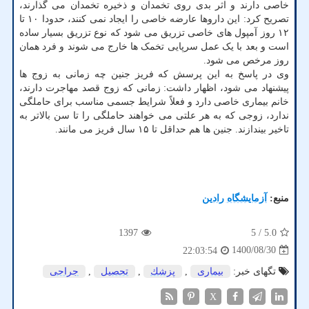
خاصی دارند و اثر بدی روی تخمدان و ذخیره تخمدان می گذارند،
تصریح کرد: این داروها عارضه خاصی را ایجاد نمی کنند، حدودا ۱۰ تا
۱۲ روز آمپول های خاصی تزریق می شود که نوع تزریق بسیار ساده
است و بعد با یک عمل سرپایی تخمک ها خارج می شوند و فرد همان
روز مرخص می شود.
وی در پاسخ به این پرسش که فریز جنین چه زمانی به زوج ها
پیشنهاد می شود، اظهار داشت: زمانی که زوج قصد مهاجرت دارند،
خانم بیماری خاصی دارد و فعلاً شرایط جسمی مناسب برای حاملگی
ندارد، زوجی که به هر علتی می خواهند حاملگی را تا سن بالاتر به
تاخیر بیندازند. جنین ها هم حداقل تا ۱۵ سال فریز می مانند.
منبع:
آزمایشگاه رادین
1397
/ 5
5.0
1400/08/30
22:03:54
تگهای خبر:
بیماری
,
پزشك
,
تحصیل
,
جراحی
X