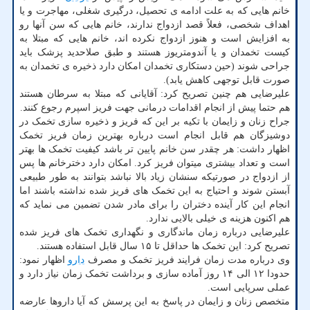
خانم هایی که به علت ادامه ی تحصیل، درگیری شغلی، مهاجرت و یا
اهداف شخصی، فعلاً قصد ازدواج ندارند، خانم هایی که سن آنها رو
به افزایش است و هنوز ازدواج نکرده اند، خانم هایی که مبتلا به
کیست تخمدان و یا آندومتریوز هستند و طبق صلاحدید پزشک باید
جراحی شوند (حین دستکاری تخمدان امکان دارد ذخیره ی تخمدان به
صورت قابل توجهی کاهش یابد).
علیرضایی هم چنین تصریح کرد: آقایانی که مبتلا به سرطان هستند
هم حتما پیش از انجام اقدامات درمانی جهت فریز اسپرم رجوع کنند.
جراح زنان و زایمان با تکیه بر این که فریز و ذخیره سازی تخمک در
دوشیزگان هم قابل انجام است درباره بهترین زمان فریز تخمک
اظهار داشت: هر چقدر سن خانم پایین تر باشد کیفیت تخمک ها بهتر
است و تعداد بیشتری میتوان فریز کرد. امکان دارد دخترخانم ها پس
از ازدواج در صورتیکه سنشان زیاد بالا نباشد بتوانند به طور طبیعی
آبستن شوند و احتیاج به این تخمک های فریز شده نداشته باشند اما
انجام این کار آینده دختران را برای مادر شدن تضمین می نماید که
هم اکنون هزینه ی خیلی بالایی ندارد.
علیرضایی درباره زمان ماندگاری و نگهداری تخمک های فریز شده
تصریح کرد: این تخمک ها حداقل تا ۱۵ سال قابل استفاده هستند.
وی درباره مدت زمان فرایند فریز تخمک و مصرف
دارو
اظهار نمود:
حدودا ۱۲ الی ۱۴ روز آماده سازی و برداشت تخمک زمان نیاز دارد و
عملی سرپایی است.
متخصص زنان و زایمان در پاسخ به این پرسش که آیا داروها عارضه