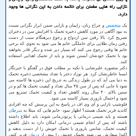
نازایی راه هایی مطمئن برای خاتمه دادن به این نگرانی ها وجود
دارد.
یک
متخصص
و جراح زنان، زایمان و نازایی ضمن ابراز نگرانی نسبت
به نبود آگاهی در مورد کاهش ذخیره تخمک با افزایش سن در دختران
تصریح کرد: بالا رفتن سن ازدواج و رجوع دیرهنگام سبب از دست
رفتن زمان طلایی برای حاملگی خانم ها می شود به نحوی که برخی
خانم ها وقتی رجوع می کنند که بسیار دیر شده و دیگر قادر نخواهند
بود با تخمک خودشان آبستن شوند و باید از تخمک اهدایی استفاده
کنند.
دکتر منصوره علیرضایی با تکیه بر مطلب فوق در گفتگو با خبرنگار
ایسنا خاطرنشان کرد: هر نوزاد دختر با تعداد مشخصی ذخیره تخمک
به دنیا می آید که در طول زندگی به تدریج این ذخیره ها کاسته می
شود تا جایی که پس از سن ۳۵ سال تعداد و کیفیت تخمک ها کم و در
سنین بالای ۴۰ سال روند کاهش تعداد و کیفیت تخمک تسریع می
شود و احتمال باروری بسیار کاسته می شود.
فلوشیپ نازایی و آی وی اف در پاسخ به این پرسش که چه افرادی
کاندید فریز تخمک هستند؟ اظهار نمود: خانم هایی که مبتلا به
سرطان
هستند و باید شیمی درمانی یا پرتودرمانی شوند، باید اطلاع داشته
باشند که پس از انجام شیمی درمانی امکان دارد به دلیل کاهش
کیفیت تخمک، شانس باروری با تخمک خویش را از دست بدهند و
اکیدا سفارش می شود تخمک خویش را پیش از
درمان
فریز کنند،