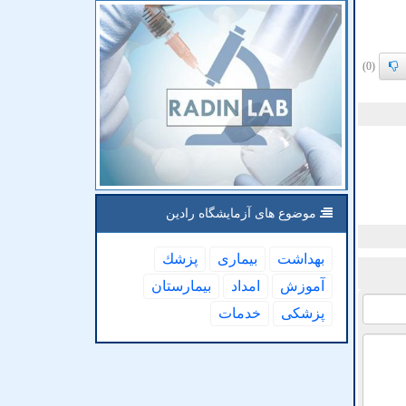
(0)
موضوع های آزمایشگاه رادین
بهداشت
بیماری
پزشك
آموزش
امداد
بیمارستان
پزشكی
خدمات