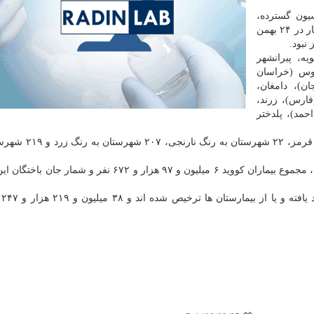
یون گسترده،
تمامی شهرستان ها از وضعیت قرمز خارج شدند. آخرین بار در ۲۴ بهمن
ه، پیرانشهر
دوس (خراسان
ن)، دامغان،
فارس)، زرند،
حمد)، پلدختر
در آخرین وضعیت رنگ بندی تعداد صفر شهرستان به رنگ قرمز
تا روز گذشته چهارم آذرماه، مجموع بیماران کووید ۶ میلیون و ۹۷ هزار و ۶۷۲ نفر و شما
تا کنو