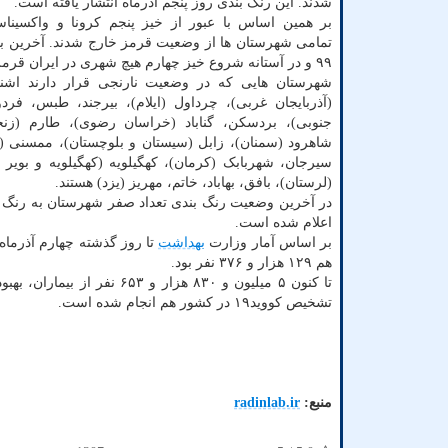
شدند. این رنگ بندی روز پنجم آذرماه انتشار یافته است.
بر همین اساس با عبور از خیز پنجم کرونا و واکسیناس
۹۹ و در آستانه شروع خیز چهارم هیچ شهری در ایران قرمز نبود.
شهرستان هایی که در وضعیت نارنجی قرار دارند اشنوی
(آذربایجان غربی)، چرداول (ایلام)، بیرجند، طبس، فر
جنوبی)، بردسکن، گناباد (خراسان رضوی)، طارم (زنجا
شاهرود (سمنان)، زابل (سیستان و بلوچستان)، ممسنی (
سیرجان، شهربابک (کرمان)، کهگیلویه (کهگیلویه و بویر ا
(لرستان)، بافق، بهاباد، خاتم، مهریز (یزد) هستند.
اعلام شده است.
بر اساس آمار وزارت
بهداشت
هم ۱۲۹ هزار و ۳۷۶ نفر بود.
تشخیص کووید۱۹ در کشور هم انجام شده است.
منبع:
radinlab.ir