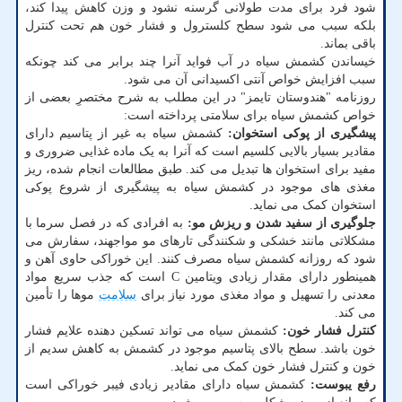
شود فرد برای مدت طولانی گرسنه نشود و وزن کاهش پیدا کند،
بلکه سبب می شود سطح کلسترول و فشار خون هم تحت کنترل
باقی بماند.
خیساندن کشمش سیاه در آب فواید آنرا چند برابر می کند چونکه
سبب افزایش خواص آنتی اکسیدانی آن می شود.
روزنامه "هندوستان تایمز" در این مطلب به شرح مختصرِ بعضی از
خواص کشمش سیاه برای سلامتی پرداخته است:
پیشگیری از پوکی استخوان:
کشمش سیاه به غیر از پتاسیم دارای
مقادیر بسیار بالایی کلسیم است که آنرا به یک ماده غذایی ضروری و
مفید برای استخوان ها تبدیل می کند. طبق مطالعات انجام شده، ریز
مغذی های موجود در کشمش سیاه به پیشگیری از شروع پوکی
استخوان کمک می نماید.
جلوگیری از سفید شدن و ریزش مو:
به افرادی که در فصل سرما با
مشکلاتی مانند خشکی و شکنندگی تارهای مو مواجهند، سفارش می
شود که روزانه کشمش سیاه مصرف کنند. این خوراکی حاوی آهن و
همینطور دارای مقدار زیادی ویتامین C است که جذب سریع مواد
معدنی را تسهیل و مواد مغذی مورد نیاز برای
سلامت
موها را تأمین
می کند.
کنترل فشار خون:
کشمش سیاه می تواند تسکین دهنده علایم فشار
خون باشد. سطح بالای پتاسیم موجود در کشمش به کاهش سدیم از
خون و کنترل فشار خون کمک می نماید.
رفع یبوست:
کشمش سیاه دارای مقادیر زیادی فیبر خوراکی است