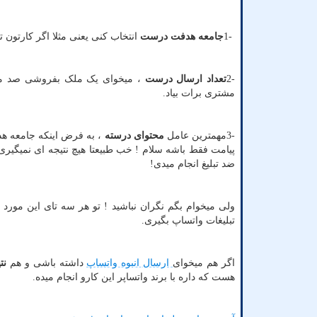
1-
جامعه هدفت درست
انتخاب کنی یعنی مثلا اگر کارتون 
2-
تعداد ارسال درست
، میخوای یک ملک بفروشی صد میلیا
مشتری برات بیاد.
3-
مهمترین عامل
محتوای درسته
، به فرض اینکه جامعه هد
پیامت فقط باشه سلام ! خب طبیعتا هیچ نتیجه ای نمیگیری 
ضد تبلیغ انجام میدی
!
ولی میخوام بگم نگران نباشید ! تو هر سه تای این مورد ه
تبلیغات واتساپ بگیری.
اگر هم میخوای
ارسال انبوه واتساپ
داشته باشی و هم
نتی
هست که داره با برند واتساپر این کارو انجام میده.