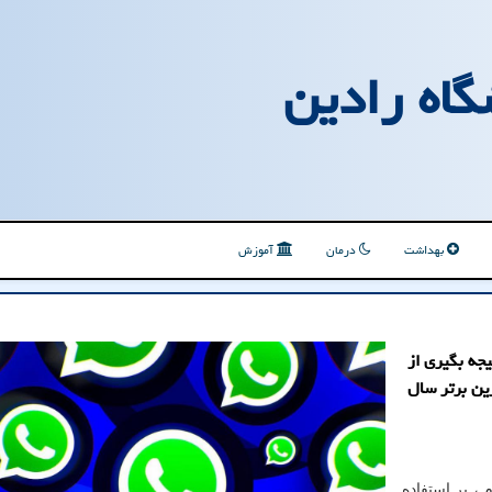
گاه رادین
بهداشت
درمان
آموزش
جه بگیری از
رین برتر سال
، پر استفاده