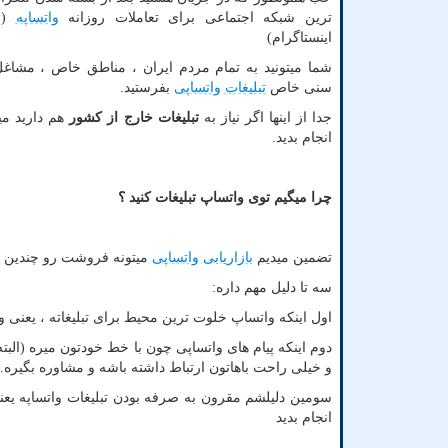
ترین شبکه اجتماعی برای تعاملات روزانه
واتساپه
(حت
اینستاگرام)
شما میتونید به تمام مردم ایران ، مناطق خاص ، مشاغ
سنی خاص
تبلیغات واتساپی
بفرستید.
جدا از اینها اگر نیاز به
تبلیغات خارج از کشور
هم دارید میت
انجام بدید.
چرا میگیم توی واتساپ تبلیغات کنید ؟
تضمین میدیم
بازاریابی واتساپی
میتونه فروشت رو چندین بر
سه تا دلیل مهم داره:
اول اینکه واتساپ خلوت ترین محیط برای تبلیغاته ، یعنی 
دوم اینکه پیام های واتساپی چون با خط خودتون میره (الب
و خیلی راحت باهاتون ارتباط داشته باشه و مشاوره بگیره.
سومین دلیلشم مقرون به صرفه بودن تبلیغات واتساپه یعنی 
انجام بدید