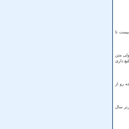
بیست تا
ولی متن
یغ داری
ه رو از
رتر سال