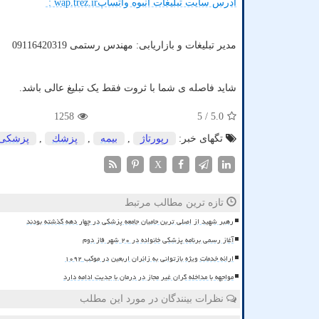
آدرس سایت تبلیغات انبوه واتساپ
: wap.trez.ir
مدیر تبلیغات و بازاریابی: مهندس رستمی 09116420319
شاید فاصله ی شما با ثروت فقط یک تبلیغ عالی باشد.
1258
/ 5
5.0
تگهای خبر:
رپورتاژ
,
بیمه
,
پزشك
,
پزشكی
X
تازه ترین مطالب مرتبط
رهبر شهید از اصلی ترین حامیان جامعه پزشکی در چهار دهه گذشته بودند
آغاز رسمی برنامه پزشکی خانواده در ۲۰ شهر فاز دوم
ارائه خدمات ویژه بازتوانی به زائران اربعین در موکب ۱۰۹۲
مواجهه با مداخله گران غیر مجاز در درمان با جدیت ادامه دارد
نظرات بینندگان در مورد این مطلب