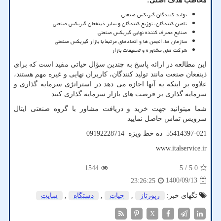
مخاطب هدف اصلی
:
تولید کنندگان گیربکس صنعتی
تامین کنندگان، توزیع کنندگان و سایر ذینفعان گیربکس صنعتی
صنایع مصرف کننده نهایی گیربکس صنعتی
سازمان ها، انجمن ها و اتحادهای مرتبط با بازار گیربکس صنعتی
شرکت های مشاوره و تحقیقات بازار
این مطالعه در ارائه پاسخ به چندین سؤال حیاتی مفید است که برای
ذینفعان صنعت مانند تولید کنندگان، کاربران نهایی و غیره مهم هستند،
علاوه بر اینکه به آنها اجازه می دهد در استراتژی سرمایه گذاری و
سرمایه گذاری بر فرصت های بازار سرمایه گذاری کنند
شما میتوانید جهت خرید و دریافت مشاور با گروه صنعتی ایتال
سرویس تماس حاصل نمایید
55414397-021 ده خط ویژه 09192228714
www.italservice.ir
1544
/ 5
5.0
1400/09/13
23:26:25
تگهای خبر:
رپورتاژ
,
حیات
,
دستگاه
,
سایت
X