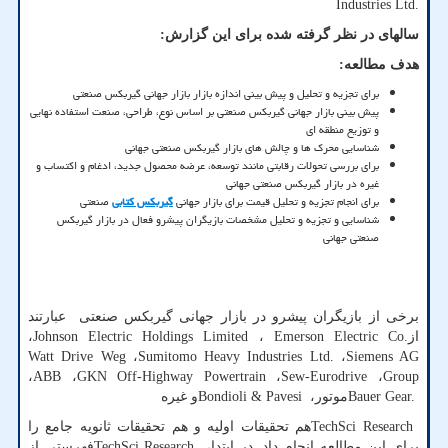
Industries Ltd.
سالهای در نظر گرفته شده برای این گزارش
:
هدف مطالعه
:
برای تجزیه و تحلیل و پیش بینی اندازه بازار بازار جهانی گیربکس صنعتی
پیش بینی بازار جهانی گیربکس صنعتی بر اساس نوع، طراحی، صنعت استفاده نهایی
و توزیع منطقه ای
شناسایی محرک ها و چالش های بازار گیربکس صنعتی جهانی
برای بررسی تحولات رقابتی مانند توسعه، عرضه محصول جدید، ادغام و اکتساب و
غیره در بازار گیربکس صنعتی جهانی
برای انجام تجزیه و تحلیل قیمت برای بازار جهانی
گیربکس کتابی
صنعتی
شناسایی و تجزیه و تحلیل مشخصات بازیگران پیشرو فعال در بازار گیربکس
صنعتی جهانی
برخی از بازیگران پیشرو در بازار جهانی گیربکس صنعتی عبارتند
از
Emerson Electric Co.
،
Johnson Electric Holdings Limited
،
Watt Drive Weg
،
Sumitomo Heavy Industries Ltd.
،
Siemens AG
،
ABB
،
GKN Off-Highway Powertrain
،
Sew-Eurodrive
،
Group
Bauer Gear.
موتور،
Bondioli & Pavesi
و غیره
TechSci Research
هم تحقیقات اولیه و هم تحقیقات ثانویه جامع را
برای این مطالعه انجام داد
.
در ابتدا،
TechSci Research
فهرستی از