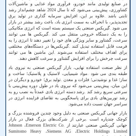
در صنایع تولیدی مانند خودرو، فرآوری مواد غذایی و ماشین‌آلات
کشاورزی، پیش‌بینی می‌شود که تا سال 2024 شاهد چشم‌انداز رشد
ثابتی باشد
.
علاوه بر این، افزایش سرمایه گذاری در تولید برق
تجدیدپذیر، با انحراف به سمت انرژی باد، باعث رشد بیشتر در بازار
می شود
.
گیربکس صنعتی یک سیستم بسته است که انرژی مکانیکی
را به یک دستگاه خروجی منتقل می کند
.
گیربکس ها می توانند
سرعت، گشتاور و سایر ویژگی های خود را تغییر دهند تا انرژی را به
فرمت قابل استفاده تبدیل کنند
.
گیربکس‌ها در دستگاه‌های مختلفی
برای اهداف مختلف استفاده می‌شوند
.
این ماشین ها می توانند
سرعت چرخش را برای افزایش گشتاور و سرعت کاهش دهند.
از نظر صنعت استفاده نهایی، بازار گیربکس صنعتی به نیروی باد
طبقه بندی می شود
.
مواد شیمیایی، لاستیک و پلاستیک؛ ساخت و
ساز؛ غذا و نوشیدنی؛ فلزات و معدن
.
تولید برق؛ خودرو و دیگران در
این میان، پیش‌بینی می‌شود که نیروی باد در طول دوره پیش‌بینی با
سرعتی سریع رشد کند
.
رشد دسته انرژی بادی عمدتاً به نصب رو به
رشد توربین‌های بادی برای پاسخگویی به تقاضای فزاینده انرژی در
سراسر جهان نسبت داده می‌شود.
بازار جهانی گیربکس صنعتی به دلیل وجود چندین فروشنده بزرگ و
کوچک چندپاره است
.
برخی از شرکت‌های بزرگ فعال در بازار
جهانی گیربکس صنعتی عبارتند از
Emerson Electric Co.
،
Johnson
Sumitomo Heavy
،
Siemens AG
،
Electric Holdings Limited