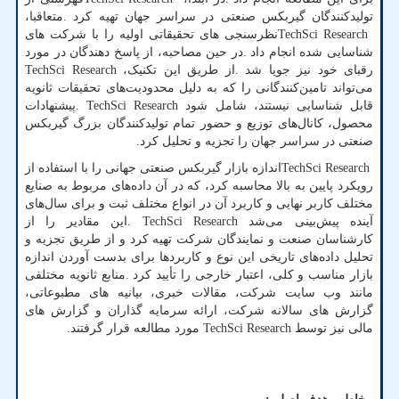
تولیدکنندگان گیربکس صنعتی در سراسر جهان تهیه کرد
.
متعاقبا،
TechSci Research
نظرسنجی های تحقیقاتی اولیه را با شرکت های
شناسایی شده انجام داد
.
در حین مصاحبه، از پاسخ دهندگان در مورد
رقبای خود نیز جویا شد
.
از طریق این تکنیک،
TechSci Research
می‌تواند تامین‌کنندگانی را که به دلیل محدودیت‌های تحقیقات ثانویه
قابل شناسایی نیستند، شامل شود
. TechSci Research
پیشنهادات
محصول، کانال‌های توزیع و حضور تمام تولیدکنندگان بزرگ گیربکس
صنعتی در سراسر جهان را تجزیه و تحلیل کرد.
TechSci Research
اندازه بازار گیربکس صنعتی جهانی را با استفاده از
رویکرد پایین به بالا محاسبه کرد، که در آن داده‌های مربوط به صنایع
مختلف کاربر نهایی و کاربرد آن در انواع مختلف ثبت و برای سال‌های
آینده پیش‌بینی می‌شد
. TechSci Research
این مقادیر را از
کارشناسان صنعت و نمایندگان شرکت تهیه کرد و از طریق تجزیه و
تحلیل داده‌های تاریخی این نوع و کاربردها برای بدست آوردن اندازه
بازار مناسب و کلی، اعتبار خارجی را تأیید کرد
.
منابع ثانویه مختلفی
مانند وب سایت شرکت، مقالات خبری، بیانیه های مطبوعاتی،
گزارش های سالانه شرکت، ارائه سرمایه گذاران و گزارش های
مالی نیز توسط
TechSci Research
مورد مطالعه قرار گرفتند.