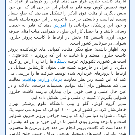
نیازمند کاشت حلزون قرار می دهند. ازاین رو گروهی از افراد که
فوق تخصص گوش بوده قادر به انجام این جراحی اند که این خود
بخش دیگری از مثلث فوق الذکر را تشکیل می دهد که ضلع بسیار
پیچیده ای است و بایستی جراحان با تجربه در این حوزه داشته باشیم
و خود این پزشکان جراحانی را
آموزش
دهند که قادر به خدمت
رسانی باشند و ما حصل کار این ضلع، با همراهی هیات امنای صرفه
جویی ارزی تاسیس ۱۵ بخش در ارتباط با کاشت پروتز حلزون
شنوایی در سرتاسر کشور است.
وی اظهار داشت: ضلع دیگر مثلث، کمپانی های تولیدکننده پروتز
کاشت حلزون هستند و با عنایت به این که پروتزها « high-tech »
است هر کشوری تکنولوژی عرضه
دستگاه
ها را ندارد؛ ازاین رو گروه
دیگری از افراد در چارچوب کمیته فنی بعنوان کارشناس مسائل در
ارتباط با پروتزهای خریداری شده توسط شرکت ها را بررسی می
کنند که این کمیته زیر نظر معاونت
درمان
وزارت بهداشت
فعالیت
می کند همینطور برای آنکه بتوانیم تصمیمات درست، عادلانه و در
عین حال علمی و فنی خوبی برای بیماران نیازمند کاشت حلزون
شنوایی بگیریم ۲ کمیته ی علمی و فنی تشکیل داده ایم.
مدیر گروه گوش، گلو و بینی دانشگاه علوم پزشکی تهران
خاطرنشان کرد: در کشور از هر ۱۰۰۰ کودکی که متولد می شوند یک
کودک ناشنوا به دنیا می آید که نیازمند جراحی پروتز حلزون شنوایی
است و با توجه پیشرو بودن کشور ما در این حوزه و این که بیشتر از
۳ دهه است که کاشت پروتز انجام می دهد جزو برترین ها محسوب
شده بنابراین کشورهای همجوار همچون عراق، جنوب خلیج فارس،