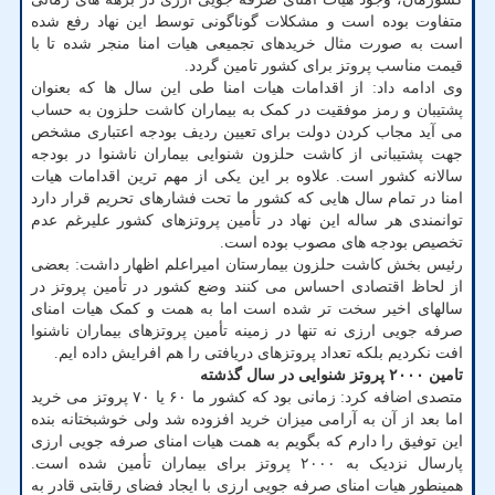
متفاوت بوده است و مشکلات گوناگونی توسط این نهاد رفع شده
است به صورت مثال خریدهای تجمیعی هیات امنا منجر شده تا با
قیمت مناسب پروتز برای کشور تامین گردد.
وی ادامه داد: از اقدامات هیات امنا طی این سال ها که بعنوان
پشتیبان و رمز موفقیت در کمک به بیماران کاشت حلزون به حساب
می آید مجاب کردن دولت برای تعیین ردیف بودجه اعتباری مشخص
جهت پشتیبانی از کاشت حلزون شنوایی بیماران ناشنوا در بودجه
سالانه کشور است. علاوه بر این یکی از مهم ترین اقدامات هیات
امنا در تمام سال هایی که کشور ما تحت فشارهای تحریم قرار دارد
توانمندی هر ساله این نهاد در تأمین پروتزهای کشور علیرغم عدم
تخصیص بودجه های مصوب بوده است.
رئیس بخش کاشت حلزون بیمارستان امیراعلم اظهار داشت: بعضی
از لحاظ اقتصادی احساس می کنند وضع کشور در تأمین پروتز در
سالهای اخیر سخت تر شده است اما به همت و کمک هیات امنای
صرفه جویی ارزی نه تنها در زمینه تأمین پروتزهای بیماران ناشنوا
افت نکردیم بلکه تعداد پروتزهای دریافتی را هم افرایش داده ایم.
تامین ۲۰۰۰ پروتز شنوایی در سال گذشته
متصدی اضافه کرد: زمانی بود که کشور ما ۶۰ یا ۷۰ پروتز می خرید
اما بعد از آن به آرامی میزان خرید افزوده شد ولی خوشبختانه بنده
این توفیق را دارم که بگویم به همت هیات امنای صرفه جویی ارزی
پارسال نزدیک به ۲۰۰۰ پروتز برای بیماران تأمین شده است.
همینطور هیات امنای صرفه جویی ارزی با ایجاد فضای رقابتی قادر به