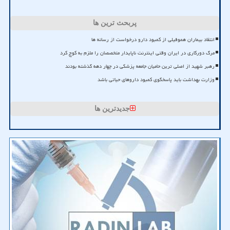
پربحث ترین ها
انتقاد بیماران هموفیلی از کمبود دارو درخواست از رسانه ها
مرگ دورکاری در ایران وقتی اینترنت ناپایدار متخصصان را ملزم به کوچ کرد
رهبر شهید از اصلی ترین حامیان جامعه پزشکی در چهار دهه گذشته بودند
وزارت بهداشت باید پاسخگوی کمبود داروهای حیاتی باشد
جدیدترین ها