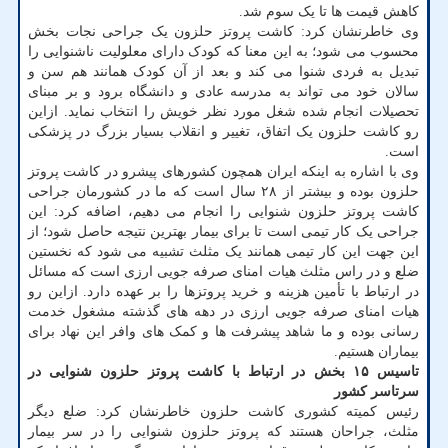
کاهش قیمت ها تا یک سوم شد.
وی خاطرنشان کرد: کاشت پروتز حلزون یک جراحی نجات بخش
محسوب می شود؛ به این معنا که کودک دارای معلولیت ناشنوایی را
تبدیل به فردی شنوا می کند و بعد از آن کودک همانند هم سن و
سالان خود می تواند به مدرسه عادی و دانشگاه برود و بر مبنای
تحصیلات انجام شده شغل مورد نظر خویش را انتخاب نماید. ازاین
رو کاشت حلزون یک اتفاق، تغییر و انقلاب بسیار بزرگ در پزشکی
است.
وی با اشاره به اینکه ایران همچون کشورهای پیشرو در کاشت پروتز
حلزون بوده و بیشتر از ۲۸ سال است که ما در کشورمان جراحی
کاشت پروتز حلزون شنوایی را انجام می دهیم، اضافه کرد: این
جراحی یک کار تیمی است تا برای بیمار بهترین نتیجه حاصل شود؛ از
این جهت این کار تیمی همانند یک مثلث تشبیه می شود که نخستین
ضلع و در راس مثلث هیات امنای صرفه جویی ارزی است که مسائل
در ارتباط با تأمین هزینه و خرید پروتزها را بر عهده دارد. ازاین رو
هیات امنای صرفه جویی ارزی در دهه های گذشته مشغول خدمت
رسانی بوده و ما شاهد پیشرفت ها و کمک های وافر این نهاد برای
بیماران هستیم.
تاسیس ۱۵ بخش در ارتباط با کاشت پروتز حلزون شنوایی در
سرتاسر کشور
رئیس کمیته کشوری کاشت حلزون خاطرنشان کرد: ضلع دیگر
مثلث، جراحان هستند که پروتز حلزون شنوایی را در سر بیمار