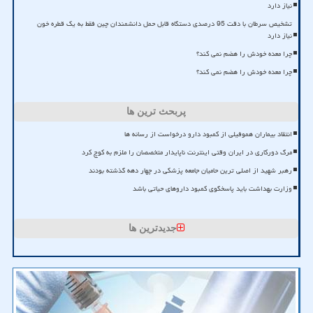
نیاز دارد
تشخیص سرطان با دقت 95 درصدی دستگاه قابل حمل دانشمندان چین فقط به یک قطره خون
نیاز دارد
چرا معده خودش را هضم نمی کند؟
چرا معده خودش را هضم نمی کند؟
پربحث ترین ها
انتقاد بیماران هموفیلی از کمبود دارو درخواست از رسانه ها
مرگ دورکاری در ایران وقتی اینترنت ناپایدار متخصصان را ملزم به کوچ کرد
رهبر شهید از اصلی ترین حامیان جامعه پزشکی در چهار دهه گذشته بودند
وزارت بهداشت باید پاسخگوی کمبود داروهای حیاتی باشد
جدیدترین ها