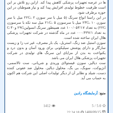
ها در عرصه تجهیزات پزشکی کاهش پیدا کند. ازاین رو تلاش بر این
است ظرفیت خطوط تولیدی افزایش پیدا کند و نیاز هموطنان در این
حوزه برطرف شود.
در این راستا انواع سرنگ (۵ میل با سر سوزن ۲۲G، ۲ میل با سر
سوزن ۲۳G، ۱۰ میل با سرسوزن ۲۱G، ۵ میل سه تکه با سرسوزن
۲۲G) به تعداد ۱۰۰/۰۵۳/۱۷ عدد همینطور سرنگ انسولین۲۹G و۳۰ G
به تعداد ۰۰۰/۴۳۷/۱ عدد در ماه گذشته در شرکت تجهیزات پزشکی
هلال ایران ساخته شده است.
سوزن استیل ضد زنگ، استریل، یک بار مصرف، غیر تب زا و زیست
سازگار و دارای پوشش سیلیکونی برای ورود آسان و بدون درد و
یکنواخت به بدن از مزایای این سرنگ های تولیدی در شرکت
تجهیزات پزشکی هلال ایران می باشد.
ست دیالیز، سوزن فیستولای وریدی و شریانی، ست تالاسمی،
آنژیوکت، سوبگ، بی بگ، محلول دیالیز، محلول ضد عفونی کننده
دست، شیلد و نظایر آن از دیگر تولیدات اصلی این شرکت هم اکنون
به حساب می آید.
منبع:
آزمایشگاه رادین
1412
/ 5
5.0
1400/09/15
22:24:18