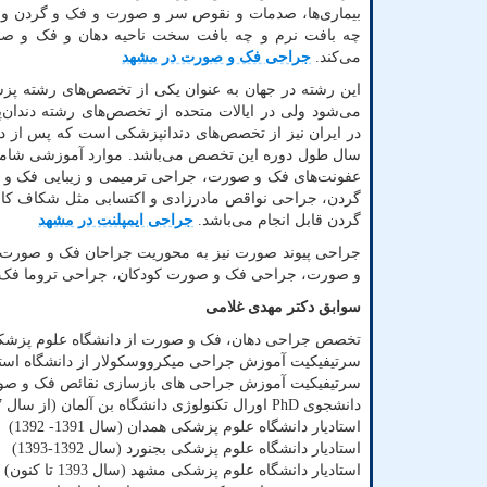
بیماری‌ها، صدمات و نقوص سر و صورت و فک و گردن و
چه بافت نرم و چه بافت سخت ناحیه دهان و فک و صو
می‌کند.
جراحی فک و صورت در مشهد
این رشته در جهان به عنوان یکی از تخصص‌های رشته 
می‌شود ولی در ایالات متحده از تخصص‌های رشته دندان
سال طول دوره این تخصص می‌باشد. موارد آموزشی شامل 
عفونت‌های فک و صورت، جراحی ترمیمی و زیبایی فک و
گردن، جراحی نواقص مادرزادی و اکتسابی مثل شکاف کام
گردن قابل انجام می‌باشد.
جراحی ایمپلنت در مشهد
جراحی پیوند صورت نیز به محوریت جراحان فک و صورت 
و صورت، جراحی فک و صورت کودکان، جراحی تروما فک 
سوابق دکتر مهدی غلامی
تخصص جراحى دهان، فک و صورت از دانشگاه علوم پزشکی شیراز ( 
سرتیفیکیت آموزش جراحی میکرووسکولار از دانشگاه استومات
سرتیفیکیت آموزش جراحی های بازسازی نقائص فک و صورت از
دانشجوی
PhD
اورال تکنولوژی دانشگاه بن آلمان (از سال 1397 تا کنون)
استادیار دانشگاه علوم پزشکی همدان (سال 1391- 1392)
استادیار دانشگاه علوم پزشکی بجنورد (سال 1392-1393)
استادیار دانشگاه علوم پزشکی مشهد (سال 1393 تا کنون)