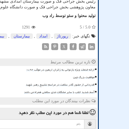
رئیس بخش جراحی فک و صورت بیمارستان امدادی مشهد (سال 1397 ت
معاون پژوهشی بخش جراحی فک و صورت دانشگاه علوم پزشکی مش
تولید محتوا و سئو توسط راد وب
1291
/ 5
5.0
تگهای خبر:
رپورتاژ
,
امداد
,
بیمارستان
,
بیم
X
تازه ترین مطالب مرتبط
ارائه خدمات ویژه بازتوانی به زائران اربعین در موکب ۱۰۹۲
موفقیت بزرگ چین
قدردانی از حضور کادر سلامت در مراسم تشییع رهبر شهید
آسم شدید اغلب با سایر مشکلات جدی سلامتی همراه می باشد
نظرات بینندگان در مورد این مطلب
لطفا شما هم
در مورد این مطلب
نظر دهید