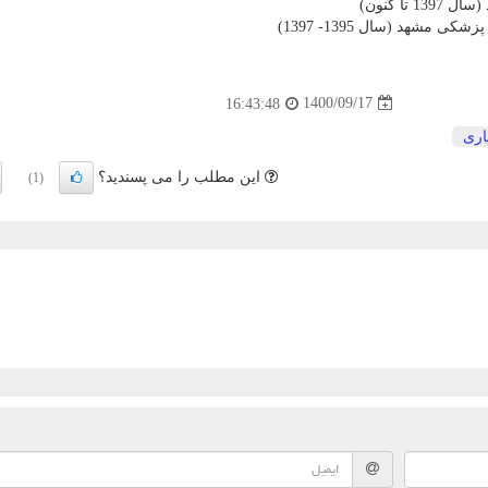
ا کنون)
هد (سال 1395- 1397)
1400/09/17
16:43:48
اری
این مطلب را می پسندید؟
(1)