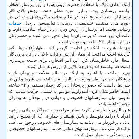
اینکه تقارن میلاد با سعادت حضرت زینب(س) و روز پرستار افتخار
جامعه پرستاری بوده و این مورد نشان دهنده ارزش بالای کار
پرستاران است تصریح کرد: در نظام سلامت، گروههای مختلفی در
حوزه های مختلف تشخیصی، درمانی، توانبخشی درحال
خدمات
رسانی هستند اما پرستاران ارزش ویژه ای در نظام سلامت دارند و
علت آن این است که پرستاران با بیمار عجین می شوند و حضورشان
در بالین بیمار، ۲۴ ساعته و مستمر است.
وی با اشاره به اینکه در احادیث گهربار ائمه اطهار(ع) بارها تاکید
گردیده است مراقبت از بیمار، ارزش و ثواب بالایی در نزد پروردگار
متعال دارد خاطرنشان کرد: این امر افتخاری برای جامعه پرستاری
است که توانسته اند به درجه بالایی از ارزش ها نائل شوند.
وزیر بهداشت با اشاره به اینکه در نظام سلامت و بیمارستانها،
پزشکان، تنها در زمان ویزیت بر بالین بیمار حاضر می شوند و این در
شرایطی است که حضور پرستاران در کنار بیمار مستمر و ۲۴ ساعته
است خاطرنشان کرد: امیدواریم بتوانیم به سمتی حرکت نماییم که
تفاوتی میان بیمارستانهای خصوصی و دولتی در رسیدگی به بیماران
وجود نداشته باشد.
عین اللهی خاطرنشان کرد: بیشتر مراجعین به مراکز درمانی دولتی،
افراد با درآمد متوسط و پایین هستند و بیمارانی که از سطح درآمد
بالایی برخوردار می باشند به بیمارستان های خصوصی رجوع می کنند
و انتظار می رود، بیمارستانهای دولتی همانند بیمارستانهای خصوصی
در رسیدگی به بیمار عمل کنند.