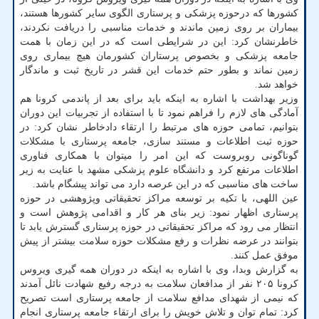
کشورها که درحوزه پزشکی و پرستاری الگوی سایر کشورها هستند،
بیماران بر روی زمین ماندند و خدمات مناسبی را دریافت نکردند،
خاطرنشان کرد: این در شرایطی است که در این زمان با همت
جامعه پزشکی و بخصوص پرستاران کشورمان هیچ بیماری روی
زمین نماند و بطور حتم خدمات این قشر در تاریخ ثبت و ماندگار
خواهد شد.
وزیر بهداشت با اشاره به اینکه باید برای بعد از پاندمی کرونا هم
آمادگی های لازم را فراهم نمود تا با استفاده از تجربیات این دوران
بتوانیم، تمامی حوزه های مرتبط را ارتقاء دادخاطر نشان کرد: در
حوزه ثبت اطلاعات و مستند سازی، جامعه پرستاری با مشکلات
گوناگونی روبروست که این امر را میتوان با همکاری فناوری
اطلاعات مرتفع کرد و دانشگاه علوم پزشکی مشهد با عنایت به زیر
ساخت های مناسبی که در این عرصه دارد می تواند پیشگام باشد.
عین اللهی، با تکیه بر توسعه مراکز تحقیقاتی وپژوهشی در حوزه
پرستاری اظهار نمود: زیر بنای هر کار و اقدامی پژوهش است و
انتظار می رود که مراکز تحقیقاتی در حوزه پرستاری گسترش یابد تا
بتوانند در عرضه نظرات و رفع مشکلات حوزه سلامت بیشتر از پیش
موفق عمل کنند.
به گزارش وبدا، وی با اشاره به اینکه در دوران همه گیری ویروس
کرونا ۲۰۵ نفر از مدافعان سلامت به درجه رفیع شهادت نائل آمدند
که نیمی از شهدای مدافع سلامت از جامعه پرستاری است تصریح
کرد: تمام توان و تلاش خویش را برای ارتقاء جامعه پرستاری انجام