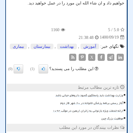
خواهیم داد و ان شاء الله این مورد را در عمل خواهید دید.
1160
/ 5
5.0
1400/09/19
21:38:48
تگهای خبر:
آموزش
,
بهداشت
,
بیمارستان
,
بیماری
X
این مطلب را می پسندید؟
(0)
(1)
تازه ترین مطالب مرتبط
وزارت بهداشت باید پاسخگوی کمبود داروهای حیاتی باشد
آغاز رسمی برنامه پزشکی خانواده در ۲۰ شهر فاز دوم
ارائه خدمات ویژه بازتوانی به زائران اربعین در موکب ۱۰۹۲
موفقیت بزرگ چین
نظرات بینندگان در مورد این مطلب