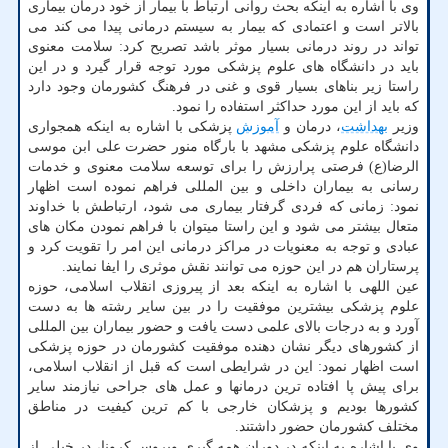
وی با اشاره به اینکه بحث روانی ارتباط با بیمار از خود درمان بیماری
بالاتر است و اعتمادی که بیمار به سیستم درمانی پیدا می کند می
تواند در روند درمانی بسیار موثر باشد تصریح کرد: سلامت معنوی
باید در دانشگاه های علوم پزشکی مورد توجه قرار گیرد و در این
راستا زیر بناهای بسیار قوی و غنی در فرهنگ کشورمان وجود دارد
که باید از این مورد حداکثر استفاده را نمود.
وزیر
بهداشت
، درمان و
آموزش
پزشکی با اشاره به اینکه همجواری
دانشگاه علوم پزشکی مشهد با بارگاه منور حضرت علی ابن موسی
الرضا(ع) فرصتی پرارزش را برای توسعه سلامت معنوی و خدمات
رسانی به بیماران داخلی و بین المللی فراهم نموده است اظهار
نمود: زمانی که فردی گرفتار بیماری می شود، ارتباطش با خداوند
متعال بیشتر می شود و این راستا میتوان با فراهم نمودن مکان های
عبادی و توجه به معنویات در مراکز درمانی این امر را تقویت کرد و
پرستاران هم در این حوزه می توانند نقش موثری را ایفا نمایند.
عین اللهی با اشاره به اینکه بعد از پیروزی انقلاب اسلامی، حوزه
علوم پزشکی بیشترین موفقیت را در بین سایر رشته ها به دست
آورد و به درجات بالای علمی دست یافت و حضور بیماران بین المللی
از کشورهای دیگر نشان دهنده موفقیت کشورمان در حوزه پزشکی
است اظهار نمود: این در شرایطی است که قبل از انقلاب اسلامی،
برای پیش پا افتاده ترین درمانها و عمل های جراحی نیازمند سایر
کشورها بودیم و پزشکان خارجی با کم ترین کیفیت در مناطق
مختلف کشورمان حضور داشتند.
وی با اشاره به اینکه در دوران همه گیری ویروس کرونا، در خیلی از