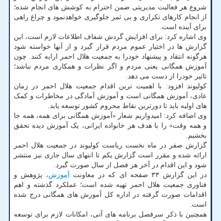
شروع هر فعالیت مدیریتی ضمن احترام به کوشش های انجام شده؛
از انجام کارهای تکراری و بی ثمر جلوگیری خواهدنمود و چراغ راهی
برای آینده است.
وی اشاره کرد: برای افزایش گردش شفاف اطلاعات لازم است، این
گزارش ها در اختیار عموم مردم قرار گیرد و از آنها خواسته شود
هرگونه انتقاد و پیشنهاد خودرا به جمعیت هلال احمر ارایه کنند. چون
آموزش همگانی یعنی مردم و اگر نظرات و همکاری مردم نباشد؛
تاثیر خودرا از دست می دهد.
کولیوند افزود: با اهمیت ترین اقدام جمعیت هلال احمر در زمان
عادی، آموزش همگانی است و آموزش آمادگی در مخاطرات و کمک
های اولیه باید تا دورترین نقاط محروم کشور توسعه یابد.
وی اضافه کرد: امیدواریم شعار «آموزش همگانی برای همه، همه جا
و همه وقت» را با هدف هر خانواده ایرانی، یک آموزش دیده تحقق
بخشیم.
گزارش صفر در ماه نخست ریاست کولیوند در جمعیت هلال احمر
ارائه شده و مقرر است گزارش یکم تا انتهای سال جاری نیز منتشر
شود و این اقدام در آخر هر فصل از سال صورت گیرد.
در این گزارش ۳۳ صفحه ای که در معاونت
آموزش
، پژوهش و
فناوری جمعیت هلال احمر تهیه شده است؛ عملکرد گذشته و اهم
اقدامات صورت گرفته در اداره کل آموزش های همگانی درج شده
است.
همچنین با ذکر سرفصل برنامه های آتی، امکانات لازم برای توسعه