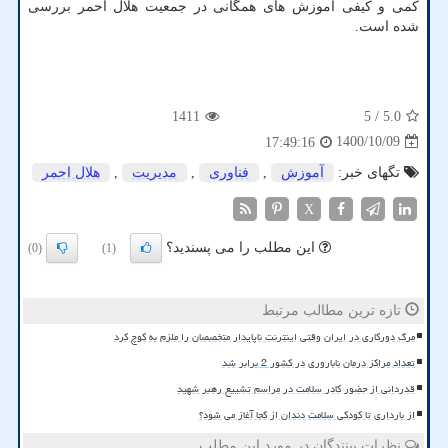
کمی و کیفی آموزش های همگانی در جمعیت هلال احمر بررسی
شده است.
1411
/ 5
5.0
1400/10/09
17:49:16
تگهای خبر:
آموزش
,
فناوری
,
مدیریت
,
هلال احمر
X
این مطلب را می پسندید؟
(0)
(1)
تازه ترین مطالب مرتبط
مرگ دورکاری در ایران وقتی اینترنت ناپایدار متخصصان را ملزم به کوچ کرد
تعداد مراکز درمان ناباروری در کشور 2 برابر شد
قدردانی از حضور کادر سلامت در مراسم تشییع رهبر شهید
از بارداری تا کودکی سلامت دندان از کجا آغاز می شود؟
نظرات بینندگان در مورد این مطلب