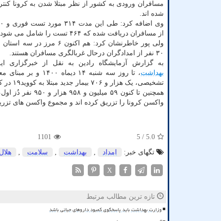
مسافران ورودی به کشور از نظر مبتلا شدن به کرونا کنتر
شده اند.
از مسافران دریافت شده که ۴۶۴ تست را شامل می شود.
ولی پور خاطرنشان کرد: هم اکنون ۶ مرز
۳۰ نفر از امدادگران درحال غربالگری مسافران هستند.
به گزارش آزمایشگاه رادین به نقل از خبرگزاری ایر
بهداشت
، تا روز سه شنبه ۱۴ دیماه ۴۰۰
تشخیصی، یک هزار و ۷۰۶ بیمار جدید مبتلا به کووید۱۹ در کشور شناسایی شد که ۳۵۸ نفر از آنها بستری شدند.
واکسن کرونا را تزریق کرده اند و مجموع واکسن های تزریق شده در کشور به ۱۲۰ میلیون و ۱
1101
/ 5
5.0
تگهای خبر:
امداد
,
بهداشت
,
سلامت
,
هلال
X
تازه ترین مطالب مرتبط
وزارت بهداشت باید پاسخگوی کمبود داروهای حیاتی باشد