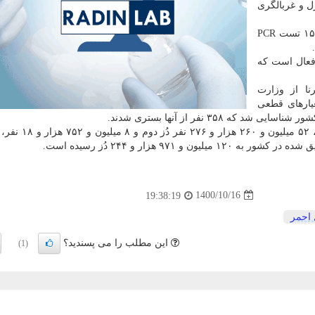
ل و غربالگری
وی اضافه کرد: طی این مدت ۳۱۴ مورد تست فوری و ۱۵۰ تست PCR
 در سه استان فعال است که
نا از وزارت
۱ و بر مبنای معیارهای قطعی
همچنین تا کنون ۵۹ میلیون و ۹۵۸ هزار و ۹۵۰ نفر دُز اول
۹۷ هزار و ۲۴۴ دُز رسیده است.
1400/10/16
19:38:19
 احمر
این مطلب را می پسندید؟
(1)