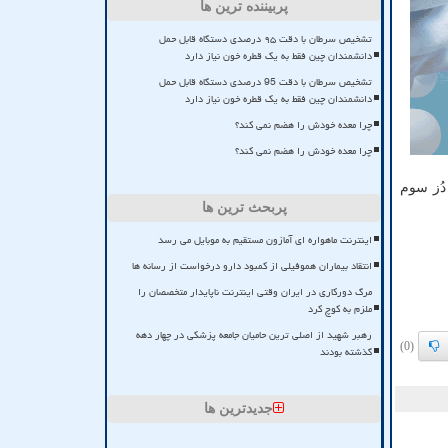
پربیننده ترین ها
تشخیص سرطان با دقت ۹۵ درصدی دستگاه قابل حمل
دانشمندان چین فقط به یک قطره خون نیاز دارد
تشخیص سرطان با دقت 95 درصدی دستگاه قابل حمل
دانشمندان چین فقط به یک قطره خون نیاز دارد
چرا معده خودش را هضم نمی کند؟
چرا معده خودش را هضم نمی کند؟
، ۵۲ میلیون و ۲۶۰ هزار و ۲۷۶ نفر دُز دوم و ۸ میلیون و ۷۵۲ هزار و ۱۸ نفر، دُز سوم
پربحث ترین ها
اینترنت ماهواره ای آمازون مستقیم به موبایل می رسد
انتقاد بیماران هموفیلی از کمبود دارو درخواست از رسانه ها
مرگ دورکاری در ایران وقتی اینترنت ناپایدار متخصصان را
ملزم به کوچ کرد
رهبر شهید از اصلی ترین حامیان جامعه پزشکی در چهار دهه
(0)
گذشته بودند
جدیدترین ها