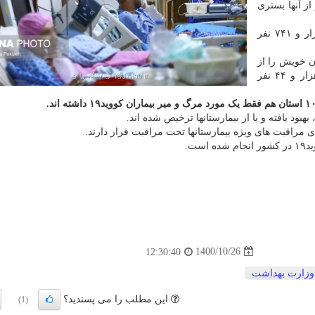
ووید۱۹ در کشور شناسایی شد که ۱۹۴ نفر از آنها بستری
مجموع بیماران کووید۱۹ در کشور به ۶ میلیون و ۲۱۸ هزار و ۷۴۱ نفر
طول ۲۴ ساعت گذشته، ۱۸ بیمار کووید۱۹ جان خویش را از
دست دادند و مجموع جان باختگان این بیماری به ۱۳۲ هزار و ۴۴ نفر
1400/10/26
12:30:40
وزارت بهداشت
این مطلب را می پسندید؟
(1)