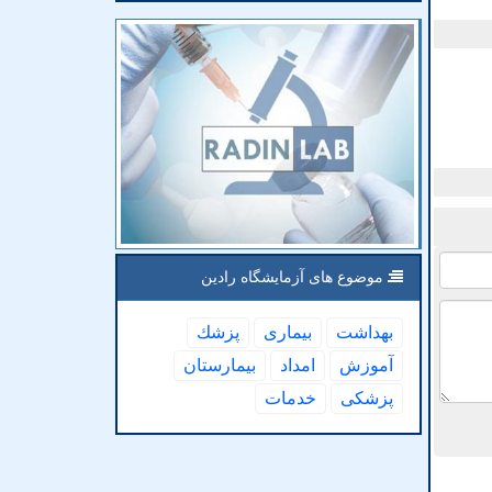
موضوع های آزمایشگاه رادین
بهداشت
بیماری
پزشك
آموزش
امداد
بیمارستان
پزشكی
خدمات