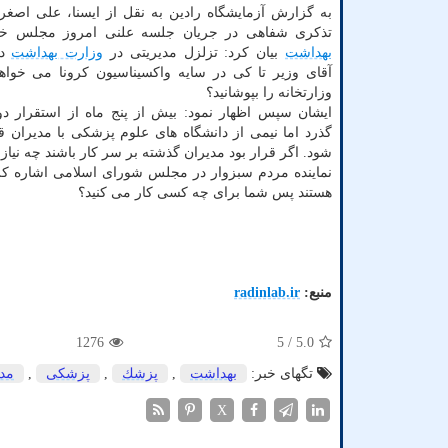
به گزارش آزمایشگاه رادین به نقل از ایسنا، علی اصغر 
تذکری شفاهی در جریان جلسه علنی امروز مجلس خط
بهداشت
بیان کرد: تزلزل مدیریتی در
وزارت بهداشت
دی
آقای وزیر تا کی در سایه واکسیناسیون کرونا می خوا
وزارتخانه را بپوشانید؟
ایشان سپس اظهار نمود: بیش از پنج ماه از استقرار د
گذرد اما نیمی از دانشگاه های علوم پزشکی با مدیران ق
شود. اگر قرار بود مدیران گذشته بر سر کار باشند چه نیاز
نماینده مردم سبزوار در مجلس شورای اسلامی اشاره کرد
هستند پس شما برای چه کسی کار می کنید؟
منبع:
radinlab.ir
1276
/ 5
5.0
تگهای خبر:
بهداشت
,
پزشك
,
پزشكی
,
مد
X