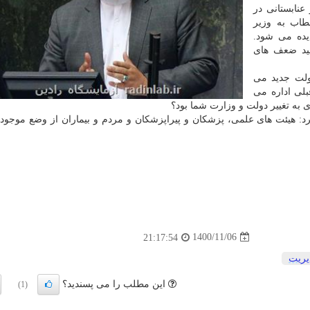
عنابستانی در
اب به وزیر
ده می شود.
هید ضعف های
ولت جدید می
بلی اداره می
ی به تغییر دولت و وزارت شما بود؟
: هیئت های علمی، پزشکان و پیراپزشکان و مردم و بیماران از وضع موجود
1400/11/06
21:17:54
یریت
این مطلب را می پسندید؟
(1)