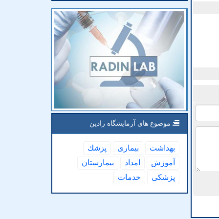
موضوع های آزمایشگاه رادین
بهداشت
بیماری
پزشك
آموزش
امداد
بیمارستان
پزشكی
خدمات