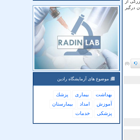
زرگی از
ان درگیر
(0)
موضوع های آزمایشگاه رادین
بهداشت
بیماری
پزشك
آموزش
امداد
بیمارستان
پزشكی
خدمات