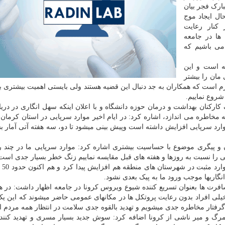
ارک فجر بیان
ال ایجاد موج
 کنار رعایت
ها در جامعه
 می باشیم که
ته است و این
مان را بیشتر
زم است که همکاران به جد دنبال این قضیه هستند ولی بایستی اهمیت بیشتری ب
روع نماییم.
رکنان بهداشت و درمان حوزه دانشگاه و با اعلان اینکه سهل انگاری در دری
اطره می اندازد، اشاره کرد: در ایام اخیر موارد سرپایی در استان کرمان
ارد سرپایی افزایش داشته است وپیش بینی میشود تا دو، سه هفته آتی آمار ب
 و پیگری موضوع با حساسیت بیشتری اشاره کرد: موارد سرپایی ما در چند ر
ی را نسبت به روزها و هفته های قبل مقایسه نماییم زنگ خطر بسیار جدی است
سرپرست دان
گاریها موجب ورود ما به پیک بعدی نشود.
افرت ها بعنوان تسریع کننده شیوع ویروس کرونا در جامعه اظهار داشت: در ه
خیلی افراد بدون رعایت پروتکل ها در مکانهای عمومی حاضر میشوند که این ی
گرفتار مخاطره جدی میشویم و تهدید بالقوه جدی سلامت در انتظار همه مردم 
مرگ و میر ناشی از کرونا اضافه کرد: سوش جدید بسیار مسری و تهدید کنن