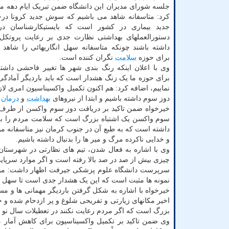
جلسه شورای مدیران این دانشگاه ضمن تبریک ایام دهه مب
کرد: متاسفانه شاهد می باشیم که سوش جدید کرونا درح
جدید بیماری در کشور است که بایستیکارشناسان در
دستورالعملهای بهداشتی نظارت جدی بر رعایت پروتکل 
داشته باشند چونکه متاسفانه سهل انگاریهائی را شاهد
برای حوزه
سلامت
نگران کننده است.
وی با اعلان اینکه رنگ بندی شهر ها تغییر فاحشی داش
برای حوزه ما یک زنگ هشدار است که باید باردیگر آمادگی 
نماییم، اضافه کرد: هم اکنون تکمیل واکسیناسیون امری لا
دوز سوم داشته باشیم و ابتدا از نیروهای
بهداشت
و
درمان
ش
خیرخواه ضمن تاکید بر دریافت دوز سوم واکسن از طرف کا
سوم واکسن یک اشتباه بزرگ است که سلامت مردم را به مخ
داشته است که به طبع آن در جنوب کرمان نیز متاسفانه مو
و خدایی ناکرده مرگ و میر ها را بدنبال داشته باشیم.
وی با اشاره به فعال شدن، تیم های نظارتی در شهرستان
چیزی بیش از صد در صد بالا رفته است و اگر موارد سرپای
نمونه ها مثبت است که این یک هشدار جدی است تا سهل ان
خیرخواه با اشاره به شکل گرفتن باردیگر مهمانی ها و مس
اخیر مکانهای زیارتی و تفریحی شلوغ و پر ازدحام شده و 
بزرگ است که اگر مردم رعایت نکنند در تعطیلات سال نو 
وی ضمن تاکید بر تکمیل واکسیناسیون برای کاهش آمار 