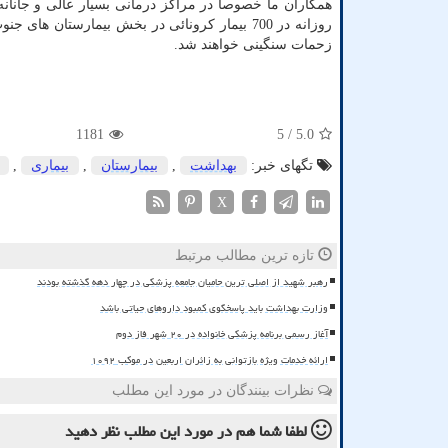
همکاران ما خصوصاً در مراکز درمانی بسیار عالی و جانا
روزانه در 700 بیمار کرونائی در بخش بیمارستان 
زحمات سنگینی خواهند شد.
1181
/ 5
5.0
تگهای خبر:
بهداشت
,
بیمارستان
,
بیماری
,
X
تازه ترین مطالب مرتبط
رهبر شهید از اصلی ترین حامیان جامعه پزشکی در چهار دهه گذشته بودند
وزارت بهداشت باید پاسخگوی کمبود داروهای حیاتی باشد
آغاز رسمی برنامه پزشکی خانواده در ۲۰ شهر فاز دوم
ارائه خدمات ویژه بازتوانی به زائران اربعین در موکب ۱۰۹۲
نظرات بینندگان در مورد این مطلب
لطفا شما هم
در مورد این مطلب
نظر دهید