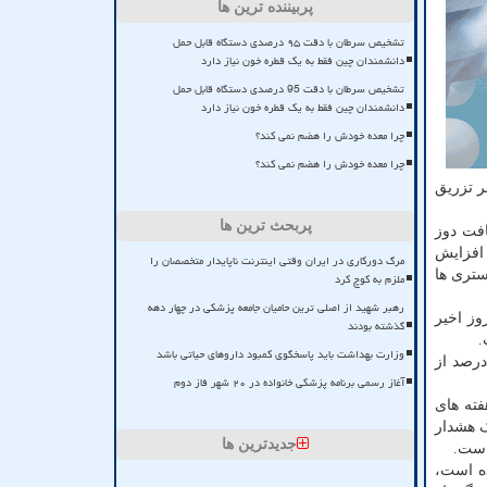
پربیننده ترین ها
تشخیص سرطان با دقت ۹۵ درصدی دستگاه قابل حمل
دانشمندان چین فقط به یک قطره خون نیاز دارد
تشخیص سرطان با دقت 95 درصدی دستگاه قابل حمل
دانشمندان چین فقط به یک قطره خون نیاز دارد
چرا معده خودش را هضم نمی کند؟
چرا معده خودش را هضم نمی کند؟
ر تزریق
پربحث ترین ها
افت دوز
 افزایش
مرگ دورکاری در ایران وقتی اینترنت ناپایدار متخصصان را
ستری ها
ملزم به کوچ کرد
رهبر شهید از اصلی ترین حامیان جامعه پزشکی در چهار دهه
وز اخیر
گذشته بودند
.
وزارت بهداشت باید پاسخگوی کمبود داروهای حیاتی باشد
شگاه علوم پزشکی جیرفت اظهار داشت: موارد مثبت در شهرستان های منطقه هم افزایش پیدا کرد و هم اکنون حدود 50 درصد از
آغاز رسمی برنامه پزشکی خانواده در ۲۰ شهر فاز دوم
فته های
ک هشدار
جدیدترین ها
است.
ده است،