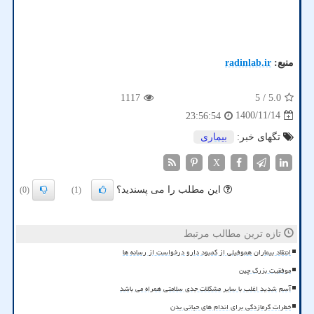
منبع:
radinlab.ir
1117
/ 5
5.0
1400/11/14
23:56:54
تگهای خبر:
بیماری
X
این مطلب را می پسندید؟
(0)
(1)
تازه ترین مطالب مرتبط
انتقاد بیماران هموفیلی از کمبود دارو درخواست از رسانه ها
موفقیت بزرگ چین
آسم شدید اغلب با سایر مشکلات جدی سلامتی همراه می باشد
خطرات گرمازدگی برای اندام های حیاتی بدن