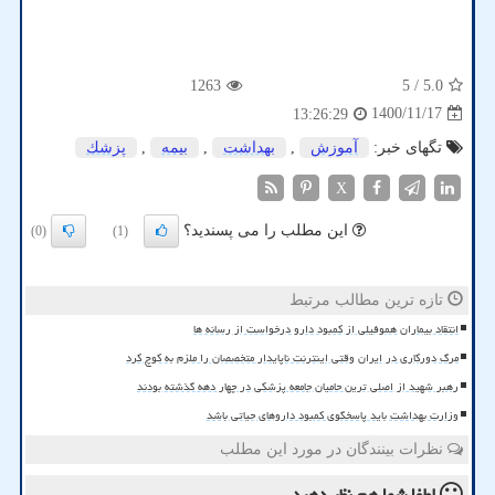
1263
/ 5
5.0
1400/11/17
13:26:29
تگهای خبر:
آموزش
,
بهداشت
,
بیمه
,
پزشك
X
این مطلب را می پسندید؟
(0)
(1)
تازه ترین مطالب مرتبط
انتقاد بیماران هموفیلی از کمبود دارو درخواست از رسانه ها
مرگ دورکاری در ایران وقتی اینترنت ناپایدار متخصصان را ملزم به کوچ کرد
رهبر شهید از اصلی ترین حامیان جامعه پزشکی در چهار دهه گذشته بودند
وزارت بهداشت باید پاسخگوی کمبود داروهای حیاتی باشد
نظرات بینندگان در مورد این مطلب
لطفا شما هم
نظر دهید