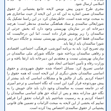
اسلامی ارسال شود.
مجری طرح تدوین پیش نویس لایحه جامع پشتیبانی از حقوق
سالمندان ضمن اشاره به این که در این لایحه از حیث ساختاری هم
به مبحث توجه شده است، خاطرنشان کرد: در این راستا تشکیل یک
شورایعالی سالمندی و ستاد هماهنگی سامندی مدنظر است؛ هرچند
دبیرخانه ای در سازمان بهزیستی وجود دارد که بخش جزئی از
سالمندان را زیر پوشش قرار داده است، اما این درحالیست که
سالمندان فقط افراد زیر پوشش بهزیستی نیستند و جایگاه دبیرخانه
شورا سالمندان باید ارتقا یابد.
وی تصریح کرد: باید به برنامه آموزشی، فرهنگی، اجتماعی، اقتصادی
و رفاهی سالمندان پرداخته شود. جایگاه شورای ملی سالمندان در
سازمان بهزیستی نیست و معتقدیم این دبیرخانه باید ارتقا یافته و در
وزارت رفاه و تأمین اجتماعی ایجاد شود.
عباسی تصریح کرد: مسائل احصاء شده حقوق شهروندی و حقوق
اساسی سالمندان بخش دیگری از این لایحه است که همه حقوق را
احصاء کردیم. یکی از چالش ها و مشکلات اساسی که باید بیشتر از
پیش موردتوجه قرار گیرد این است که نگاه احساسی و ترحم آمیزی
که در جامعه نسبت به سالمندان وجود دارد باید جای خویش را به
نگاه حق مدارانه بدهد و پس از اینکه حق های اساسی سالمندان را
احصاء کردیم و به رسمیت شناختیم باید الزامات تحقق آنرا فراهم
نماییم که بخشی از این لایحه به مبحث الزامات و تضمین های قانونی
پشتیبانی از حقوق سالمندی اختصاص پیدا کرده است.