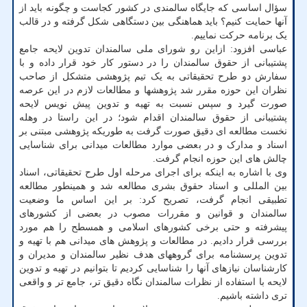
سؤال اساسی که جایگاه سالمندی در کشور کجاست و چگونه باید از
آنها حمایت کنیم؟ باید هماهنگی بین دستگاهی شکل گرفته و در قالب
یک برنامه حرکت نماییم.
عباسی افزود: ازاین رو شورای ملی سالمندان تدوین لایحه جامع
پشتیبانی از حقوق سالمندان را در دستور کار خود قرار داده و با
سفارش دو طرح تحقیقاتی به یک تیم پژوهشی متشکل از صاحب
نظران این حوزه مقرر شد پژوهشها و مطالعات لازم در این عرصه
صورت گیرد و سپس نسبت به تهیه و تدوین پیش نویس لایحه
پشتیبانی از حقوق سالمندان اقدام شود؛ در این راستا در وهله
نخست مطالعه ای دقیق صورت گرفت به طوریکه پژوهشی مبتنی بر
اسناد و مدارک و در بعضی موارد مطالعات میدانی برای شناسایی
چالش های این حوزه انجام گرفت.
وی با اشاره به اینکه برای اجرای مرحله اول طرح تحقیقاتی، اسناد
بین المللی و اسناد حقوق بشری مطالعه شد و همینطور مطالعه
تطبیقی انجام گرفت، تصریح کرد: بر این اساس ما وضعیت
سالمندان و قوانین و مقررات مصوب در بعضی از کشورهای
پیشرفته و حتی برخی کشورهای اسلامی و همسطح را هم مورد
بررسی قرار دادیم. در مطالعات و پژوهش های میدانی هم با تهیه و
تدوین پرسشنامه برای گروههای هدف نظیر سالمندان و مدیران و
کارشناسان نیازهای آنها را شناسایی کردیم تا بتوانیم در تهیه و تدوین
لایحه با استفاده از نظرات سالمندان نگاه دقیق تر، جامع تر و واقعی
تری داشته باشیم.