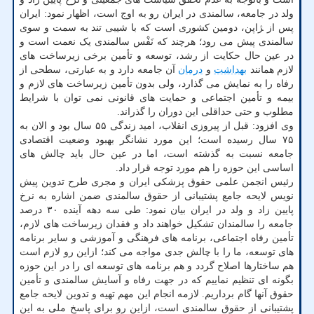
ولد در جامعه، سالمندی در ایران رو به اوج است، اظهار نمود: ایران
پس از ‍ژاپن، دومین کشوری است که با شیبی تند به سمت و سوی
سالمندی پیش می رود؛ هرچند که نَفْس سالمندی یک نعمت است و
در عین حال حکایت از رشد، توسعه و تأمین برخی زیرساخت های
لازم همانند
بهداشت
و
درمان
آن جامعه دارد و به عبارتی، سطحی از
رفاه را به نمایش می گذارد، ولی بدون تأمین زیرساخت های لازم و
بیمه و تأمین اجتماعی و حمایت های قانونی نمی توان با شرایط
مطلوب و حتی حداقلی این دوران را گذراند.
وی افزود: قبل از پیروزی انقلاب، امید زندگی ۵۵ سال بود و الان به
۷۵ سال رسیده است؛ این مورد نشانگر بهبود وضعیت اقتصادی
جامعه نسبت به گذشته است، اما در عین حال باید چالش های
اساسی این حوزه را هم مورد توجه قرار داد.
رئیس انجمن علمی حقوق پزشکی ایران و مجری طرح تدوین پیش
نویس لایحه جامع پشتیبانی از حقوق سالمندی ضمن اشاره به نرخ
پایین زاد و ولد در ایران بیان نمود: طی سه دهه آینده ۳۰ درصد
جامعه را سالمندان تشکیل خواهند داد و فقدان زیرساخت های لازم،
تأمین رفاه اجتماعی، برنامه های فرهنگی و آموزشی و سایر برنامه
های توسعه، ما را با چالش جدی مواجه می کند؛ ازاین رو لازم است
هم ساختارها اصلاح گردد و هم برنامه های توسعه ای را در این حوزه
بگونه ای تنظیم نماییم که در جهت رفاه و آسایش سالمندی و تأمین
حقوق آنها گام برداریم. لازمه انجام این مهم تهیه و تدوین لایحه جامع
پشتیبانی از حقوق سالمندی است، ازاین رو برای پاسخ ملی به این