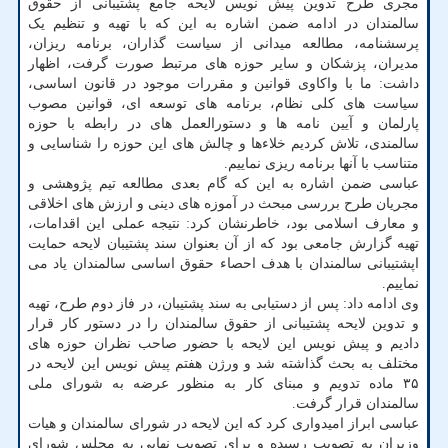
مجری طرح تدوین پیش نویس لایحه جامع پشتیبانی از حقوق
سالمندان در ادامه ضمن اشاره به این که با تهیه و تنظیم یک
پرسشنامه، مطالعه میدانی از سیاست گذاران، برنامه ریزان،
مدیران، پزشکان و سایر حوزه های مرتبط صورت گرفت، اظهار
داشت: ما با واکاوی قوانین و مقررات موجود در قانون اساسی،
سیاست های کلی نظام، برنامه های توسعه ای، قوانین مصوب
پارلمان و آیین نامه ها و دستورالعمل های در رابطه با حوزه
سالمندی، تلاش کردیم خلاءها و چالش های این حوزه را شناسایی و
متناسب با آنها برنامه ریزی نماییم.
عباسی ضمن اشاره به این که گام بعدی مطالعه تیم پژوهشی و
مجریان طرح بررسی مبحث در آموزه های دینی و ارزش های اخلاقی
و معارف اسلامی بود، خاطرنشان کرد: نتیجه عملی این اقدامات،
تهیه گزارش جامعی بود که از آن بعنوان سند پشتیبان لایحه حمایت
اپشتیبانی سالمندان با هدف احصاء حقوق اساسی سالمندان یاد می
نماییم.
وی ادامه داد: پس از دستیابی به سند پشتیبان، در فاز دوم طرح، تهیه
و تدوین لایحه پشتیبانی از حقوق سالمندان را در دستور کار قرار
دادیم و پیش نویس این لایحه با حضور صاحب نظران حوزه های
مختلف به بحث گذاشته شد و ورژن هفتم پیش نویس این لایحه در
۳۵ ماده تدویم و مبنای کار به منظور عرضه به شورای ملی
سالمندان قرار گرفت.
عباسی ابراز امیدواری کرد که این لایحه در شورای سالمندان و هیات
وزیران به تصویب رسیده و برای تصویب نهایی به مجلس شورای