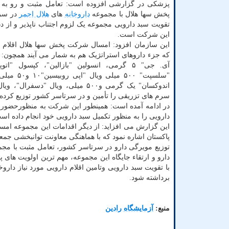
پزشکی در گزارشی افزوده است: تعامل مثبت و رو ب
پخش سها هلال با مجموعه
داروخانه
های
هلال احمر
در سر
تقویت سبد دارویی مجموعه یک لزوم اجتناب ناپذیر و از د
این شرکت است.
این سازمان افزود: امسال شرکت پخش سها هلال اقلام 
که جزء داروهای استراتژیک هم به شمار می آیند همچون: و
آی. جی" ۵ گرمی، انسولین "بازالین"، کپسول "ات
"سلسپت" ۵۰۰ میلی و
اندوکسان" یک گرمی و۵۰۰ میلی، ویال "دسفرا
سرم های تزریقی را تأمین و در سرتاسر کشور توزیع کرده
در ادامه آمده است: همینطور این شرکت به منظورحضور قدرتم
دارویی را به منظور تکمیل سبد دارویی خود انجام داده اس
این گزارش می افزاید: از دیگر اقدامات این مجموعه امسال
پاکستان اشاره نمود که با هماهنگی معاونت توانبخشی ج
توزیع مویرگی دارو در سرتاسر کشور، تعامل مثبت با مج
دارو و ارتقاء جایگاه این مجموعه، مهم ترین اولویت های پ
با تقویت سبد دارویی وتامین اقلام دارویی مورد نیاز دار
برداشته شود.
منبع:
آزمایشگاه رادین