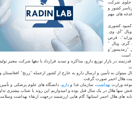
ه جلوی شرکت
تاسر کشور و
غدغه های مهم
کمبود کشوری
یال "آی. وی.
وپوزاید"، قرص
یال "اپی روبیسین"۱۰ و۵۰ میلی گرم، ویال "
ل"، ویال "رمدیسور"و
 است.
ند در بازار توزیع دارو، مذاکره و تمدید قرارداد با دهها شرکت معتبر تولید 
ت.
 میتوان به تأمین و ارسال دارو به خارج از کشور ازجمله "زرنج" افغانستان و 
معیت هلال احمر صورت گرفت.
موعه وزارت
بهداشت
، سازمان غذا و
دارو
، دانشگاه های علوم پزشکی و تأمین 
خش سها هلال در یک سال قبل بوده و امیدواریم این روند با شتاب بیشتری تداوم 
وخانه های هلال احمر استانها؛ گام هایی ارزشمند درجهت ارتقاء بهداشت وسلام