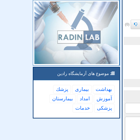
(0)
موضوع های آزمایشگاه رادین
بهداشت
بیماری
پزشك
آموزش
امداد
بیمارستان
پزشكی
خدمات