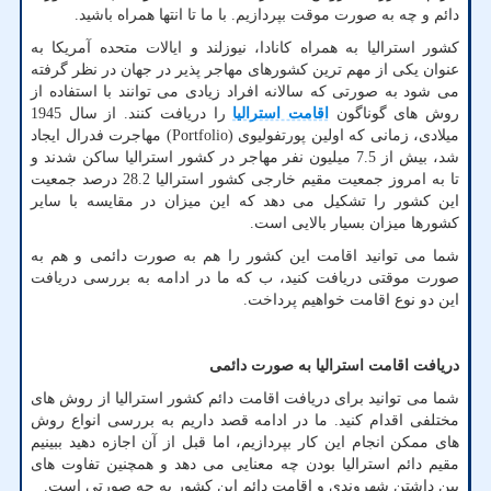
دائم و چه به صورت موقت بپردازیم. با ما تا انتها همراه باشید.
کشور استرالیا به همراه کانادا، نیوزلند و ایالات متحده آمریکا به
عنوان یکی از مهم ترین کشورهای مهاجر پذیر در جهان در نظر گرفته
می شود به صورتی که سالانه افراد زیادی می توانند با استفاده از
روش های گوناگون
اقامت استرالیا
را دریافت کنند. از سال 1945
میلادی، زمانی که اولین پورتفولیوی (
Portfolio
) مهاجرت فدرال ایجاد
شد، بیش از 7.5 میلیون نفر مهاجر در کشور استرالیا ساکن شدند و
تا به امروز جمعیت مقیم خارجی کشور استرالیا 28.2 درصد جمعیت
این کشور را تشکیل می دهد که این میزان در مقایسه با سایر
کشورها میزان بسیار بالایی است.
شما می توانید اقامت این کشور را هم به صورت دائمی و هم به
صورت موقتی دریافت کنید، ب که ما در ادامه به بررسی دریافت
این دو نوع اقامت خواهیم پرداخت.
دریافت اقامت استرالیا به صورت دائمی
شما می توانید برای دریافت اقامت دائم کشور استرالیا از روش های
مختلفی اقدام کنید. ما در ادامه قصد داریم به بررسی انواع روش
های ممکن انجام این کار بپردازیم، اما قبل از آن اجازه دهید ببینیم
مقیم دائم استرالیا بودن چه معنایی می دهد و همچنین تفاوت های
بین داشتن شهروندی و اقامت دائم این کشور به چه صورتی است.