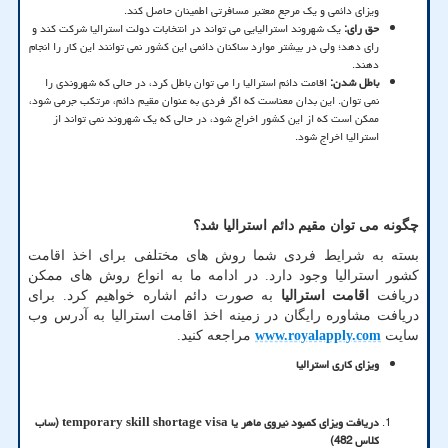
ویزای دائمی و یک مرجع معتبر مسافرتی اطمینان حاصل کند.
حق رای:
یک شهروند استرالیایی می تواند در انتخابات دولت استرالیا شرکت کند و
رای دهد؛ ولی در بیشتر موارد ساکنان دائمی این کشور نمی توانند این کار را انجام
دهند.
باطل شدن:
اقامت دائم استرالیا را می توان باطل کرد، در حالی که شهروندی را
نمی توان. این بدان معناست که اگر فردی به عنوان مقیم دائم، مرتکب جرمی شود،
ممکن است که از این کشور اخراج شود، در حالی که یک شهروند نمی تواند از
استرالیا اخراج شود.
چگونه می توان مقیم دائم استرالیا شد؟
بسته به شرایط فردی شما روش های مختلفی برای اخذ اقامت
کشور استرالیا وجود دارد. در ادامه ما به انواع روش های ممکن
دریافت
اقامت استرالیا
به صورت دائم اشاره خواهیم کرد. برای
دریافت مشاوره رایگان در زمینه اخذ اقامت استرالیا به آدرس وب
سایت
www.royalapply.com
مراجعه کنید.
ویزای کاری استرالیا
دریافت ویزای کمبود نیروی ماهر یا
temporary skill shortage visa
(ساب
کلاس 482)