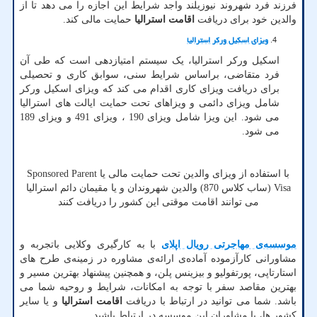
فرزند فرد شهروند نیوزیلند واجد شرایط این اجازه را می دهد تا از
والدین خود برای دریافت
اقامت استرالیا
حمایت مالی کند.
ویزای اسکیل ورکر استرالیا
اسکیل ورکر استرالیا، یک سیستم امتیازدهی است که طی آن
فرد متقاضی، براساس شرایط سنی، سوابق کاری و تحصیلی
برای دریافت ویزای کاری اقدام می کند که ویزای اسکیل ورکر
شامل ویزای دائمی و ویزاهای تحت حمایت ایالت های استرالیا
می شود. این ویزا شامل ویزای 190 ، ویزای 491 و ویزای 189
می شود.
با استفاده از ویزای والدین تحت حمایت مالی یا
Sponsored Parent
Visa
(ساب کلاس 870) والدین شهروندان و یا مقیمان دائم استرالیا
می توانند اقامت موقتی این کشور را دریافت کنند
موسسه‌ی مهاجرتی رویال اپلای
با به کارگیری وکلایی باتجربه و
مشاورانی کارآزموده آماده‌ی ارائه‌ی مشاوره در زمینه‌ی طرح های
استارتاپی، پورتفولیو و بیزینس پلن، و همچنین پیشنهاد بهترین مسیر و
بهترین مقاصد سفر با توجه به امکانات، شرایط و روحیه شما می
باشد. شما می توانید در ارتباط با دریافت
اقامت استرالیا
و یا سایر
کشور ها، با مشاوران این موسسه در ارتباط باشید.