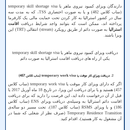
دارندگان ویزای کمبود نیروی ماهر یا
temporary skill shortage visa
(ساب کلاس 482) و یا به صورت اختصاری
TSS
، که به مدت سه
سال در کشور استرالیا به کار کردن تحت حمایت مالی یک کارفرما
پرداخته اند، ممکن است که بتوانند واجد شرایط دریافت
اقامت
استرالیا
به صورت دائم از طریق رویکرد (
stream
) انتقالی (
TRT
) این
ویزا باشند.
دریافت ویزای کمبود نیروی ماهر یا
temporary skill shortage visa
یکی از راه های دریافت اقامت استرالیا به صورت دائم
دریافت ویزای کار موقت یا
temporary work visa
(ساب کلاس 457)
اگر که دارای ویزای کار موقت یا
temporary work visa
(ساب کلاس
457) هستید و یا برای دریافت این ویزا، در تاریخ 18 ماه آوریل 2017 یا
قبل از آن درخواست داده اید، این فرصت را دارید که برای دریافت
اقامت دائم استرالیا به وسیله‌ی دریافت ویزای
ENS
(ساب کلاس
186) و یا ویزای
RSMS
(ساب کلاس 187)، تحت مسیر دو ساله‌ی
Temporary Residence Transition
(صرف نظر از شغلی که شما در
آن مشغول به کار هستید)، اقدام کنید.