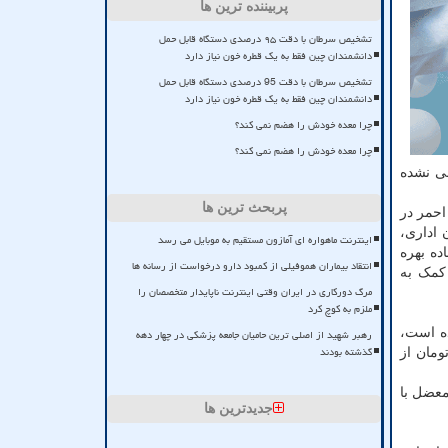
پربیننده ترین ها
تشخیص سرطان با دقت ۹۵ درصدی دستگاه قابل حمل
دانشمندان چین فقط به یک قطره خون نیاز دارد
تشخیص سرطان با دقت 95 درصدی دستگاه قابل حمل
دانشمندان چین فقط به یک قطره خون نیاز دارد
چرا معده خودش را هضم نمی کند؟
چرا معده خودش را هضم نمی کند؟
بی نشده
پربحث ترین ها
احمر در
ه استانی همچون ۵۹ پایگاه، پنج انبار امدادی، ۳۱ ساختمان اداری،
اینترنت ماهواره ای آمازون مستقیم به موبایل می رسد
شوند. همینطور ۶۵۰ خانه هلال هم آماده بهره
انتقاد بیماران هموفیلی از کمبود دارو درخواست از رسانه ها
کمک به
مرگ دورکاری در ایران وقتی اینترنت ناپایدار متخصصان را
ملزم به کوچ کرد
مند بوده است،
رهبر شهید از اصلی ترین حامیان جامعه پزشکی در چهار دهه
گذشته بودند
راسر کشور اختصاص یافته و ابتدای اسفند ماه هم ۲۰ میلیارد تومان از
معضل با
جدیدترین ها