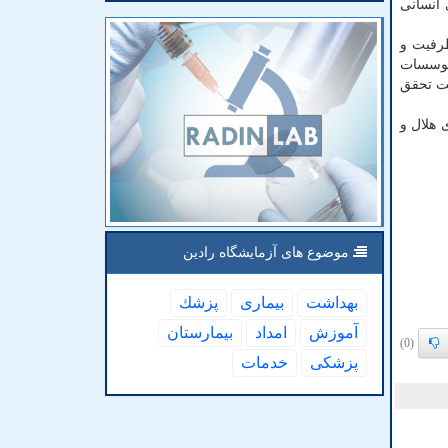
 انسانی
ظرفیت و
موسسات
هت تحقق
ی هلال و
موضوع های آزمایشگاه رادین
بهداشت
بیماری
پزشك
آموزش
امداد
بیمارستان
(0)
پزشكی
خدمات