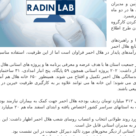
ین و مدیران
ها در دو ماه
برشمرد.
کردن کارگروه
ن طرح اطلاع
 و راهبردهای
ع هلال احمر
مدهای پایدار در هلال احمر فراوان است اما از این ظرفیت، استفاده مناس
جمعیت استان ها با هدف عرضه و معرفی برنامه ها و پروژه های استانی هلال 
مراسم بزرگداشت صدسالگی هلال احمر اطلاع داد و اظهار داشت: ۲۰۲ پروژ
سه مرکز درمانی و پنج آشیانه بالگرد، سال آینده و در صدسالگی هلال احمر تکمیل و افتتاح می 
ی شوند؛ این خانه ها می توانند علاوه بر به کارگیری ظرفیت خیرین در 
عی باشند.
سلیمانی با اشاره به اینکه در حوزه عرضه خدمات حمایتی ۳۱۲ میلیارد تومان ردیف بودجه هلال احمر جهت کمک به بیماران نیاز
اضافه کرد: ۱۴۲ میلیارد تومان از این بودجه طی ۶ مرحله به استانهای س
رد روند طولانی انتخاب و انتصاب روسای شعب هلال احمر اظهار داشت: این 
ر به مدیران استانی قابل حل است.
استانی از دیگر محورهای مورد تاکید دبیرکل جمعیت در این نشست بود.