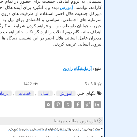
سلیمانی به لزوم آمادگی جمعیت برای حضور در تمام حوا
کارامد، توانمند،
آموزش
دیده و با انگیزه برای آینده هلال 
دبیرکل جمعیت هلال احمر استفاده از ظرفیت های درون و 
سرمایه های اجتماعی، سیاسی و اقتصادی برای نیل به
خیریه، جوانان داوطلب، و... و فراهم کردن شرایط به کارگ
اهداف بیانیه گام دوم انقلاب را از دیگر نکات حائز اهمیت
مدیران عامل استانی هلال احمر در این نشست دیدگاه ها و
نیروی انسانی عرضه کردند.
منبع:
آزمایشگاه رادین
1422
/ 5
5.0
تگهای خبر:
آموزش
,
امداد
,
خدمات
,
درما
X
تازه ترین مطالب مرتبط
مرگ دورکاری در ایران وقتی اینترنت ناپایدار متخصصان را ملزم به کوچ کرد
رهبر شهید از اصلی ترین حامیان جامعه پزشکی در چهار دهه گذشته بودند